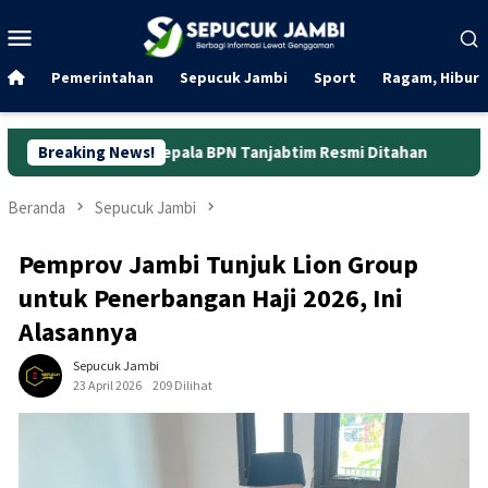
Loncat
Menu
ke
Mobile
konten
Pemerintahan
Sepucuk Jambi
Sport
Ragam, Hibura
s Kepala BPN Tanjabtim Resmi Ditahan
Breaking News!
Dunia Kerja Beru
Beranda
Sepucuk Jambi
Pemprov Jambi Tunjuk Lion Group
untuk Penerbangan Haji 2026, Ini
Alasannya
Sepucuk Jambi
23 April 2026
209 Dilihat