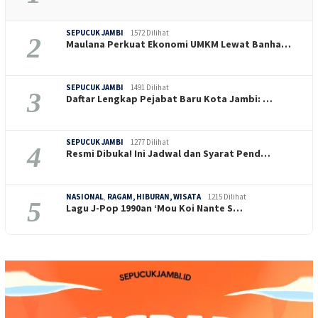
SEPUCUK JAMBI
1572 Dilihat
2
Maulana Perkuat Ekonomi UMKM Lewat Banha…
SEPUCUK JAMBI
1491 Dilihat
3
Daftar Lengkap Pejabat Baru Kota Jambi: …
SEPUCUK JAMBI
1277 Dilihat
4
Resmi Dibuka! Ini Jadwal dan Syarat Pend…
NASIONAL
,
RAGAM, HIBURAN, WISATA
1215 Dilihat
5
Lagu J-Pop 1990an ‘Mou Koi Nante S…