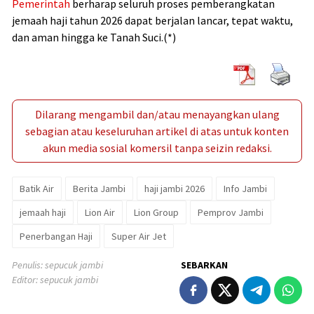
Pemerintah
berharap seluruh proses pemberangkatan
jemaah haji tahun 2026 dapat berjalan lancar, tepat waktu,
dan aman hingga ke Tanah Suci.(*)
Dilarang mengambil dan/atau menayangkan ulang
sebagian atau keseluruhan artikel di atas untuk konten
akun media sosial komersil tanpa seizin redaksi.
Batik Air
Berita Jambi
haji jambi 2026
Info Jambi
jemaah haji
Lion Air
Lion Group
Pemprov Jambi
Penerbangan Haji
Super Air Jet
Penulis: sepucuk jambi
SEBARKAN
Editor: sepucuk jambi