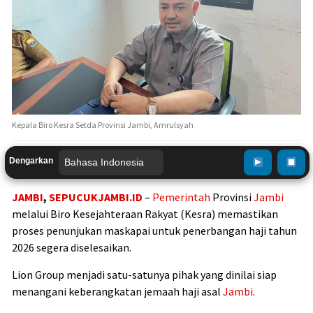
Kepala Biro Kesra Setda Provinsi Jambi, Amrulsyah
Dengarkan
JAMBI
,
SEPUCUKJAMBI.ID
–
Pemerintah
Provinsi
Jambi
melalui Biro Kesejahteraan Rakyat (Kesra) memastikan
proses penunjukan maskapai untuk penerbangan haji tahun
2026 segera diselesaikan.
Lion Group
menjadi satu-satunya pihak yang dinilai siap
menangani keberangkatan jemaah haji asal
Jambi
.