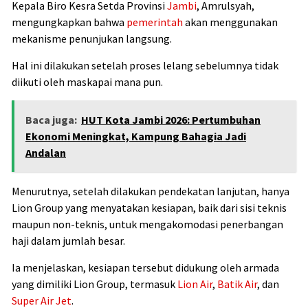
Kepala Biro Kesra Setda Provinsi
Jambi
, Amrulsyah,
mengungkapkan bahwa
pemerintah
akan menggunakan
mekanisme penunjukan langsung.
Hal ini dilakukan setelah proses lelang sebelumnya tidak
diikuti oleh maskapai mana pun.
Baca juga:
HUT Kota Jambi 2026: Pertumbuhan
Ekonomi Meningkat, Kampung Bahagia Jadi
Andalan
Menurutnya, setelah dilakukan pendekatan lanjutan, hanya
Lion Group yang menyatakan kesiapan, baik dari sisi teknis
maupun non-teknis, untuk mengakomodasi penerbangan
haji dalam jumlah besar.
Ia menjelaskan, kesiapan tersebut didukung oleh armada
yang dimiliki Lion Group, termasuk
Lion Air
,
Batik Air
, dan
Super Air Jet
.