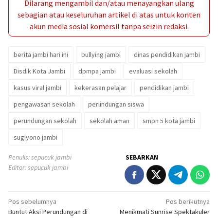
Dilarang mengambil dan/atau menayangkan ulang
sebagian atau keseluruhan artikel di atas untuk konten
akun media sosial komersil tanpa seizin redaksi.
berita jambi hari ini
bullying jambi
dinas pendidikan jambi
Disdik Kota Jambi
dpmpa jambi
evaluasi sekolah
kasus viral jambi
kekerasan pelajar
pendidikan jambi
pengawasan sekolah
perlindungan siswa
perundungan sekolah
sekolah aman
smpn 5 kota jambi
sugiyono jambi
Penulis: sepucuk jambi
SEBARKAN
Editor: sepucuk jambi
Navigasi
Pos sebelumnya
Pos berikutnya
Buntut Aksi Perundungan di
Menikmati Sunrise Spektakuler
pos