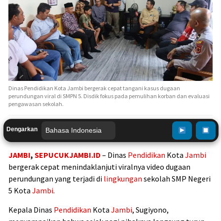
Dinas Pendidikan Kota Jambi bergerak cepat tangani kasus dugaan
perundungan viral di SMPN 5. Disdik fokus pada pemulihan korban dan evaluasi
pengawasan sekolah.
Dengarkan
JAMBI
,
SEPUCUKJAMBI.ID
– Dinas
Pendidikan
Kota
Jambi
bergerak cepat menindaklanjuti viralnya video dugaan
perundungan yang terjadi di
lingkungan
sekolah SMP Negeri
5 Kota
Jambi
.
Kepala Dinas
Pendidikan
Kota
Jambi
,
Sugiyono
,