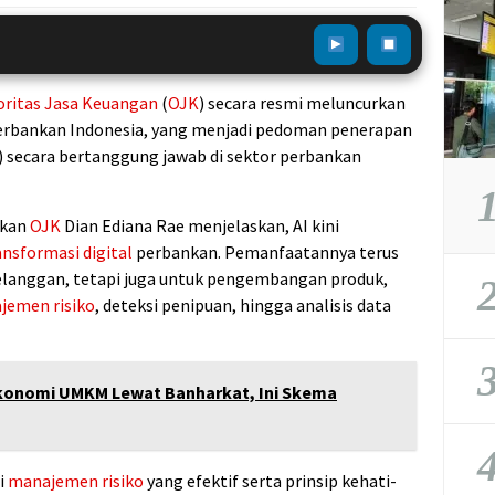
oritas Jasa Keuangan
(
OJK
) secara resmi meluncurkan
 Perbankan Indonesia, yang menjadi pedoman penerapan
AI) secara bertanggung jawab di sektor perbankan
1
nkan
OJK
Dian Ediana Rae menjelaskan, AI kini
ansformasi digital
perbankan. Pemanfaatannya terus
elanggan, tetapi juga untuk pengembangan produk,
2
jemen risiko
, deteksi penipuan, hingga analisis data
3
konomi UMKM Lewat Banharkat, Ini Skema
4
i
manajemen risiko
yang efektif serta prinsip kehati-