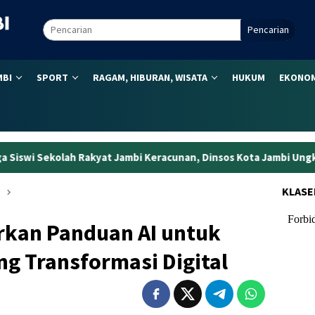
Pencarian
MBI
SPORT
RAGAM, HIBURAN, WISATA
HUKUM
EKONOM
t Jambi Keracunan, Dinsos Kota Jambi Ungkap Penyebab Sebenarn
KLASE
rkan Panduan AI untuk
g Transformasi Digital