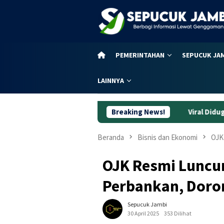
Loncat
ke
konten
PEMERINTAHAN
SEPUCUK JA
LAINNYA
Viral Diduga Siswi Sekolah Rakya
Breaking News!
Beranda
Bisnis dan Ekonomi
OJK
OJK Resmi Luncu
Perbankan, Doron
Sepucuk Jambi
30 April 2025
353 Dilihat