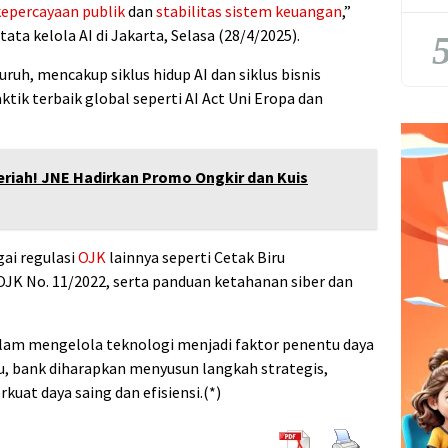
kepercayaan publik
dan
stabilitas sistem keuangan
,”
ata kelola AI di Jakarta, Selasa (28/4/2025).
5
uruh, mencakup siklus hidup AI dan siklus bisnis
tik terbaik global seperti AI Act Uni Eropa dan
eriah! JNE Hadirkan Promo Ongkir dan Kuis
ai regulasi
OJK
lainnya seperti Cetak Biru
JK No. 11/2022, serta panduan ketahanan siber dan
am mengelola teknologi menjadi faktor penentu daya
tu, bank diharapkan menyusun langkah strategis,
uat daya saing dan efisiensi.(*)