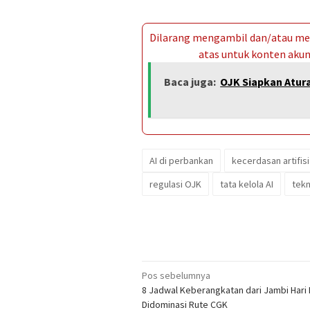
Dilarang mengambil dan/atau men
atas untuk konten akun 
Baca juga:
OJK Siapkan Atur
AI di perbankan
kecerdasan artifisi
regulasi OJK
tata kelola AI
tek
Navigasi
Pos sebelumnya
8 Jadwal Keberangkatan dari Jambi Hari I
pos
Didominasi Rute CGK