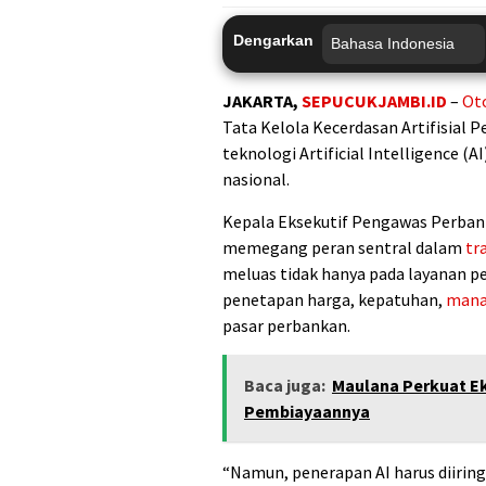
Dengarkan
JAKARTA,
SEPUCUKJAMBI.ID
–
Ot
Tata Kelola Kecerdasan Artifisial
teknologi Artificial Intelligence (
nasional.
Kepala Eksekutif Pengawas Perba
memegang peran sentral dalam
tr
meluas tidak hanya pada layanan p
penetapan harga, kepatuhan,
mana
pasar perbankan.
Baca juga:
Maulana Perkuat E
Pembiayaannya
“Namun, penerapan AI harus diiring