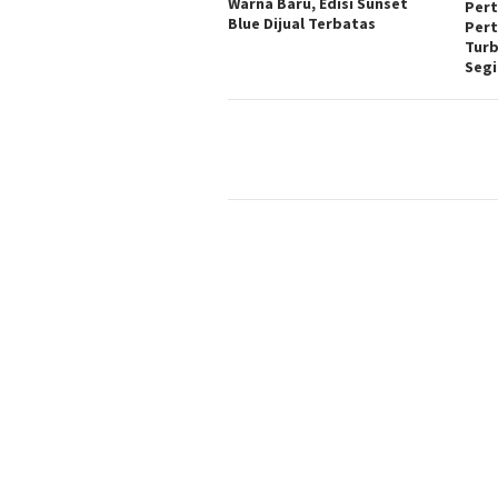
Warna Baru, Edisi Sunset
Per
Blue Dijual Terbatas
Pert
Turb
Segi