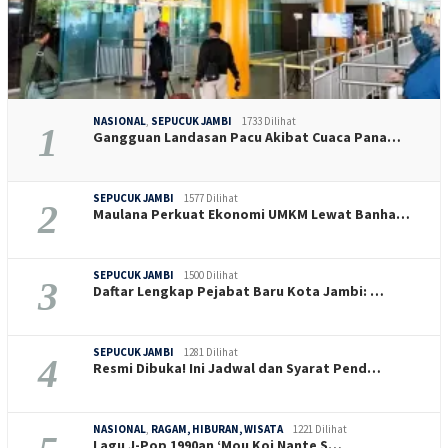
NASIONAL
,
SEPUCUK JAMBI
1733 Dilihat
1
Gangguan Landasan Pacu Akibat Cuaca Pana…
SEPUCUK JAMBI
1577 Dilihat
2
Maulana Perkuat Ekonomi UMKM Lewat Banha…
SEPUCUK JAMBI
1500 Dilihat
3
Daftar Lengkap Pejabat Baru Kota Jambi: …
SEPUCUK JAMBI
1281 Dilihat
4
Resmi Dibuka! Ini Jadwal dan Syarat Pend…
NASIONAL
,
RAGAM, HIBURAN, WISATA
1221 Dilihat
Lagu J-Pop 1990an ‘Mou Koi Nante S…