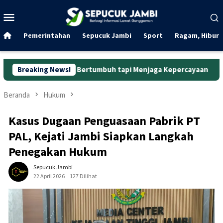
Loncat
Menu
ke
Mobile
konten
Pemerintahan
Sepucuk Jambi
Sport
Ragam, Hibura
kadar Bertumbuh tapi Menjaga Kepercayaan
Breaking News!
Curanmor di O
Beranda
Hukum
Kasus Dugaan Penguasaan Pabrik PT
PAL, Kejati Jambi Siapkan Langkah
Penegakan Hukum
Sepucuk Jambi
22 April 2026
127 Dilihat