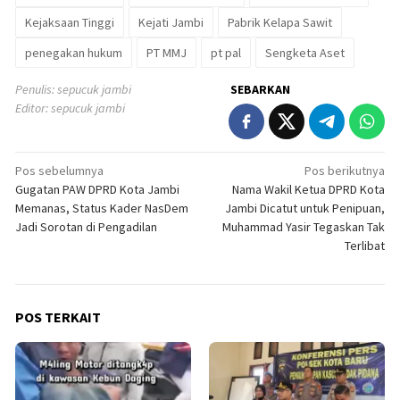
Kejaksaan Tinggi
Kejati Jambi
Pabrik Kelapa Sawit
penegakan hukum
PT MMJ
pt pal
Sengketa Aset
Penulis: sepucuk jambi
SEBARKAN
Editor: sepucuk jambi
Navigasi
Pos sebelumnya
Pos berikutnya
Gugatan PAW DPRD Kota Jambi
Nama Wakil Ketua DPRD Kota
pos
Memanas, Status Kader NasDem
Jambi Dicatut untuk Penipuan,
Jadi Sorotan di Pengadilan
Muhammad Yasir Tegaskan Tak
Terlibat
POS TERKAIT