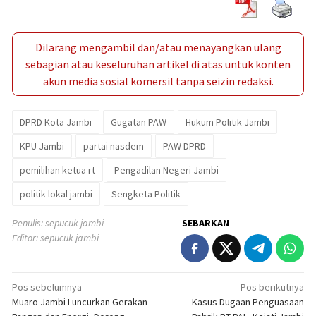
Dilarang mengambil dan/atau menayangkan ulang
sebagian atau keseluruhan artikel di atas untuk konten
akun media sosial komersil tanpa seizin redaksi.
DPRD Kota Jambi
Gugatan PAW
Hukum Politik Jambi
KPU Jambi
partai nasdem
PAW DPRD
pemilihan ketua rt
Pengadilan Negeri Jambi
politik lokal jambi
Sengketa Politik
Penulis: sepucuk jambi
SEBARKAN
Editor: sepucuk jambi
Navigasi
Pos sebelumnya
Pos berikutnya
Muaro Jambi Luncurkan Gerakan
Kasus Dugaan Penguasaan
pos