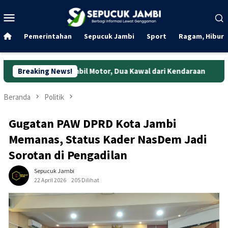
Loncat
Menu
ke
Mobile
konten
Pemerintahan
Sepucuk Jambi
Sport
Ragam, Hibura
u Ambil Motor, Dua Kawal dari Kendaraan
Breaking News!
Rekaman CCTV B
Beranda
Politik
Gugatan PAW DPRD Kota Jambi
Memanas, Status Kader NasDem Jadi
Sorotan di Pengadilan
Sepucuk Jambi
22 April 2026
205 Dilihat