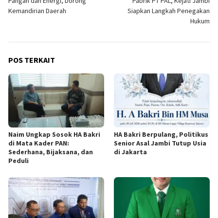
Pangan dan Energi, Dorong
Pabrik PT PAL, Kejati Jambi
Kemandirian Daerah
Siapkan Langkah Penegakan
Hukum
POS TERKAIT
Naim Ungkap Sosok HA Bakri
HA Bakri Berpulang, Politikus
di Mata Kader PAN:
Senior Asal Jambi Tutup Usia
Sederhana, Bijaksana, dan
di Jakarta
Peduli