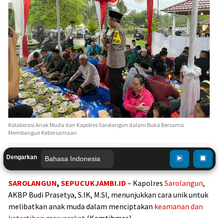
Kolaborasi Anak Muda dan Kapolres Sarolangun dalam Buka Bersama
Membangun Kebersamaan
Dengarkan
SAROLANGUN
,
SEPUCUKJAMBI.ID
– Kapolres
Sarolangun
,
AKBP Budi Prasetya, S.IK, M.SI, menunjukkan cara unik untuk
melibatkan anak muda dalam menciptakan
keamanan dan
ketertiban
masyarakat
(Kamtibmas).