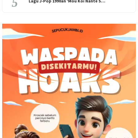
5
Lagu J-Pop 1990an ‘Mou Koi Nante S…