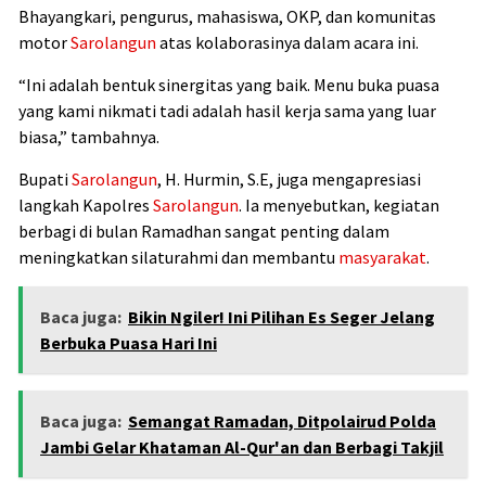
Bhayangkari, pengurus, mahasiswa, OKP, dan komunitas
motor
Sarolangun
atas kolaborasinya dalam acara ini.
“Ini adalah bentuk sinergitas yang baik. Menu buka puasa
yang kami nikmati tadi adalah hasil kerja sama yang luar
biasa,” tambahnya.
Bupati
Sarolangun
, H. Hurmin, S.E, juga mengapresiasi
langkah Kapolres
Sarolangun
. Ia menyebutkan, kegiatan
berbagi di bulan Ramadhan sangat penting dalam
meningkatkan silaturahmi dan membantu
masyarakat
.
Baca juga:
Bikin Ngiler! Ini Pilihan Es Seger Jelang
Berbuka Puasa Hari Ini
Baca juga:
Semangat Ramadan, Ditpolairud Polda
Jambi Gelar Khataman Al-Qur'an dan Berbagi Takjil