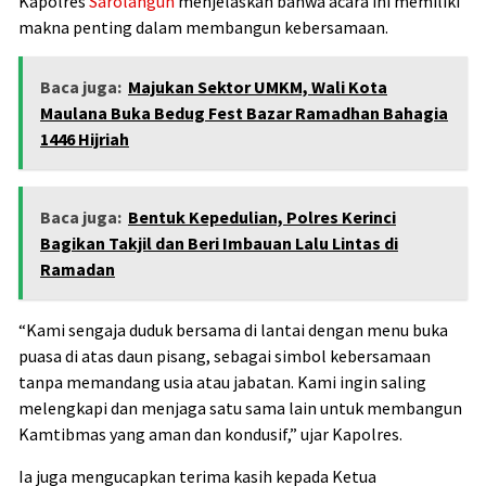
Kapolres
Sarolangun
menjelaskan bahwa acara ini memiliki
makna penting dalam membangun kebersamaan.
Baca juga:
Majukan Sektor UMKM, Wali Kota
Maulana Buka Bedug Fest Bazar Ramadhan Bahagia
1446 Hijriah
Baca juga:
Bentuk Kepedulian, Polres Kerinci
Bagikan Takjil dan Beri Imbauan Lalu Lintas di
Ramadan
“Kami sengaja duduk bersama di lantai dengan menu buka
puasa di atas daun pisang, sebagai simbol kebersamaan
tanpa memandang usia atau jabatan. Kami ingin saling
melengkapi dan menjaga satu sama lain untuk membangun
Kamtibmas yang aman dan kondusif,” ujar Kapolres.
Ia juga mengucapkan terima kasih kepada Ketua