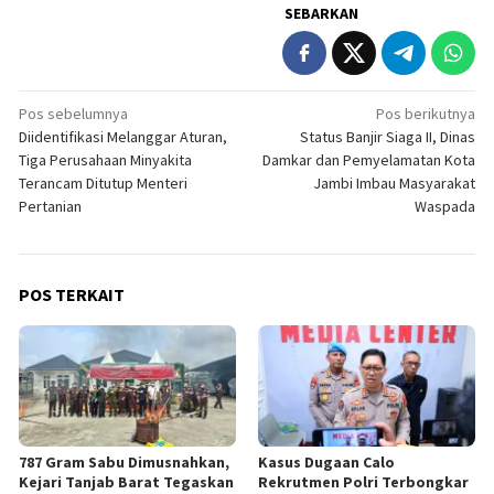
SEBARKAN
Navigasi
Pos sebelumnya
Pos berikutnya
Diidentifikasi Melanggar Aturan,
Status Banjir Siaga II, Dinas
pos
Tiga Perusahaan Minyakita
Damkar dan Pemyelamatan Kota
Terancam Ditutup Menteri
Jambi Imbau Masyarakat
Pertanian
Waspada
POS TERKAIT
787 Gram Sabu Dimusnahkan,
Kasus Dugaan Calo
Kejari Tanjab Barat Tegaskan
Rekrutmen Polri Terbongkar