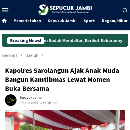
Loncat
Menu
ke
Mobile
konten
Pemerintahan
Sepucuk Jambi
Sport
Ragam, Hibura
gan Sudah Mendaftar, Berikut Sebarannya
Breaking News!
787 Gram Sabu 
Beranda
Daerah
Kapolres Sarolangun Ajak Anak Muda
Bangun Kamtibmas Lewat Momen
Buka Bersama
Sepucuk Jambi
9 Maret 2025
236 Dilihat