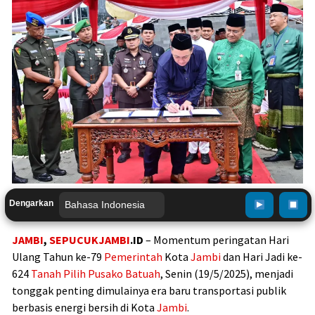
Dengarkan
JAMBI
,
SEPUCUKJAMBI
.ID
– Momentum peringatan Hari
Ulang Tahun ke-79
Pemerintah
Kota
Jambi
dan Hari Jadi ke-
624
Tanah Pilih Pusako Batuah
, Senin (19/5/2025), menjadi
tonggak penting dimulainya era baru transportasi publik
berbasis energi bersih di Kota
Jambi
.