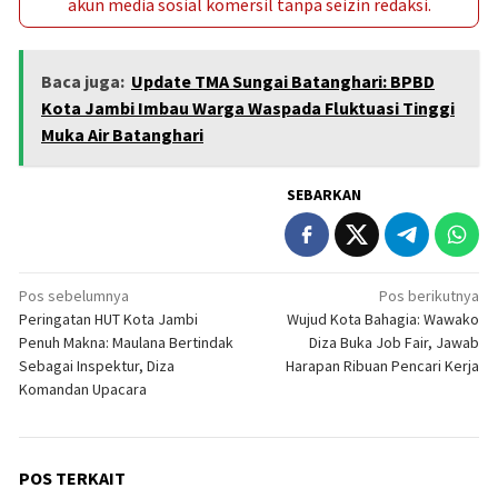
akun media sosial komersil tanpa seizin redaksi.
Baca juga:
Update TMA Sungai Batanghari: BPBD
Kota Jambi Imbau Warga Waspada Fluktuasi Tinggi
Muka Air Batanghari
SEBARKAN
Navigasi
Pos sebelumnya
Pos berikutnya
Peringatan HUT Kota Jambi
Wujud Kota Bahagia: Wawako
pos
Penuh Makna: Maulana Bertindak
Diza Buka Job Fair, Jawab
Sebagai Inspektur, Diza
Harapan Ribuan Pencari Kerja
Komandan Upacara
POS TERKAIT