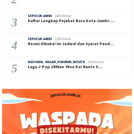
SEPUCUK JAMBI
1485 Dilihat
3
Daftar Lengkap Pejabat Baru Kota Jambi: …
SEPUCUK JAMBI
1276 Dilihat
4
Resmi Dibuka! Ini Jadwal dan Syarat Pend…
NASIONAL
,
RAGAM, HIBURAN, WISATA
1214 Dilihat
5
Lagu J-Pop 1990an ‘Mou Koi Nante S…