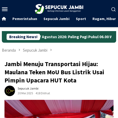
Loncat
Menu
ke
Mobile
konten
Pemerintahan
Sepucuk Jambi
Sport
Ragam, Hibura
7 Agustus 2026: Paling Pagi Pukul 06.00 WIB
Breaking News!
Anggaran Jal
Beranda
Sepucuk Jambi
Jambi Menuju Transportasi Hijau:
Maulana Teken MoU Bus Listrik Usai
Pimpin Upacara HUT Kota
Sepucuk Jambi
20 Mei 2025
418 Dilihat