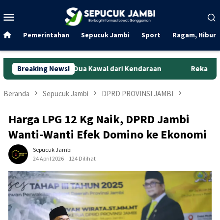
Loncat
Menu
ke
Mobile
konten
Pemerintahan
Sepucuk Jambi
Sport
Ragam, Hibura
or, Dua Kawal dari Kendaraan
Breaking News!
Rekaman CCTV Bongkar Aksi
Beranda
Sepucuk Jambi
DPRD PROVINSI JAMBI
Harga LPG 12 Kg Naik, DPRD Jambi
Wanti-Wanti Efek Domino ke Ekonomi
Sepucuk Jambi
24 April 2026
124 Dilihat