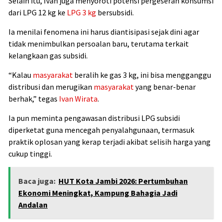
Selain itu, Ivan juga menyoroti potensi pergeseran konsumsi
dari LPG 12 kg ke
LPG 3 kg
bersubsidi.
Ia menilai fenomena ini harus diantisipasi sejak dini agar
tidak menimbulkan persoalan baru, terutama terkait
kelangkaan gas subsidi.
“Kalau
masyarakat
beralih ke gas 3 kg, ini bisa mengganggu
distribusi dan merugikan
masyarakat
yang benar-benar
berhak,” tegas
Ivan Wirata
.
Ia pun meminta pengawasan distribusi LPG subsidi
diperketat guna mencegah penyalahgunaan, termasuk
praktik oplosan yang kerap terjadi akibat selisih harga yang
cukup tinggi.
Baca juga:
HUT Kota Jambi 2026: Pertumbuhan
Ekonomi Meningkat, Kampung Bahagia Jadi
Andalan