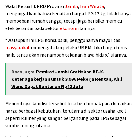
Wakil Ketua I DPRD Provinsi
Jambi
,
Ivan Wirata
,
mengingatkan bahwa kenaikan harga LPG 12 kg tidak hanya
membebani rumah tangga, tetapi juga berisiko memicu
efek berantai pada sektor
ekonomi
lainnya.
“Walaupun ini LPG nonsubsidi, penggunanya mayoritas
masyarakat
menengah dan pelaku UMKM. Jika harga terus
naik, tentu akan menambah tekanan biaya hidup,” ujarnya.
Baca juga:
Pemkot Jambi Gratiskan BPJS
Ketenagakerjaan untuk 3.996 Pekerja Rentan, Ahli
Waris Dapat Santunan Rp42 Juta
Menurutnya, kondisi tersebut bisa berdampak pada kenaikan
harga berbagai kebutuhan, terutama di sektor usaha kecil
seperti kuliner yang sangat bergantung pada LPG sebagai
sumber energi utama.