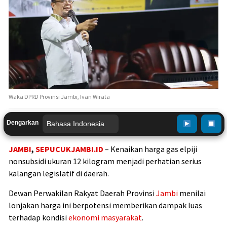
Waka DPRD Provinsi Jambi, Ivan Wirata
Dengarkan
JAMBI
,
SEPUCUKJAMBI.ID
– Kenaikan harga gas elpiji
nonsubsidi ukuran 12 kilogram menjadi perhatian serius
kalangan legislatif di daerah.
Dewan Perwakilan Rakyat Daerah Provinsi
Jambi
menilai
lonjakan harga ini berpotensi memberikan dampak luas
terhadap kondisi
ekonomi
masyarakat
.