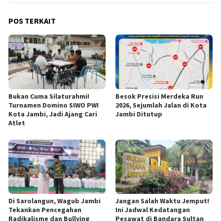
POS TERKAIT
Bukan Cuma Silaturahmi!
Besok Presisi Merdeka Run
Turnamen Domino SIWO PWI
2026, Sejumlah Jalan di Kota
Kota Jambi, Jadi Ajang Cari
Jambi Ditutup
Atlet
Di Sarolangun, Wagub Jambi
Jangan Salah Waktu Jemput!
Tekankan Pencegahan
Ini Jadwal Kedatangan
Radikalisme dan Bullying
Pesawat di Bandara Sultan