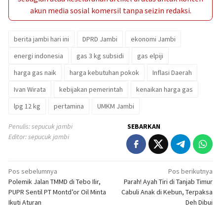
akun media sosial komersil tanpa seizin redaksi.
berita jambi hari ini
DPRD Jambi
ekonomi Jambi
energi indonesia
gas 3 kg subsidi
gas elpiji
harga gas naik
harga kebutuhan pokok
Inflasi Daerah
Ivan Wirata
kebijakan pemerintah
kenaikan harga gas
lpg 12 kg
pertamina
UMKM Jambi
Penulis: sepucuk jambi
SEBARKAN
Editor: sepucuk jambi
Navigasi
Pos sebelumnya
Pos berikutnya
Polemik Jalan TMMD di Tebo Ilir,
Parah! Ayah Tiri di Tanjab Timur
pos
PUPR Sentil PT Montd’or Oil Minta
Cabuli Anak di Kebun, Terpaksa
Ikuti Aturan
Deh Dibui