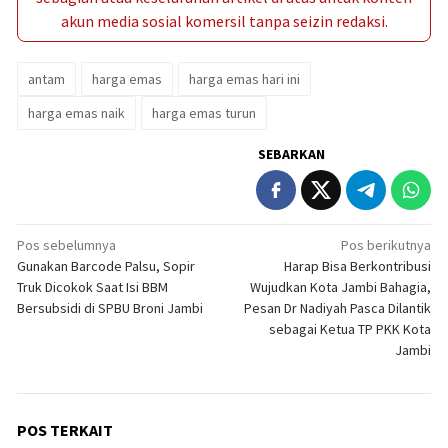
akun media sosial komersil tanpa seizin redaksi.
antam
harga emas
harga emas hari ini
harga emas naik
harga emas turun
SEBARKAN
Navigasi
Pos sebelumnya
Pos berikutnya
Gunakan Barcode Palsu, Sopir
Harap Bisa Berkontribusi
pos
Truk Dicokok Saat Isi BBM
Wujudkan Kota Jambi Bahagia,
Bersubsidi di SPBU Broni Jambi
Pesan Dr Nadiyah Pasca Dilantik
sebagai Ketua TP PKK Kota
Jambi
POS TERKAIT