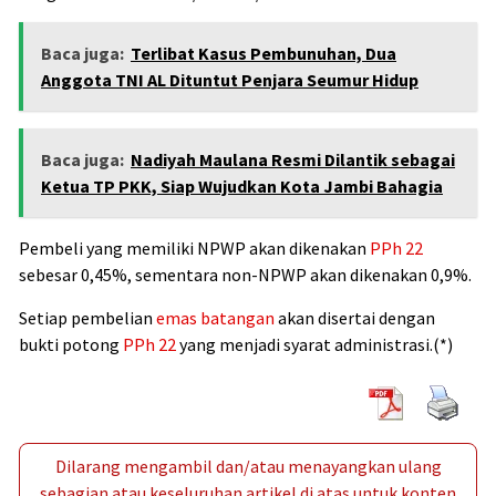
Baca juga:
Terlibat Kasus Pembunuhan, Dua
Anggota TNI AL Dituntut Penjara Seumur Hidup
Baca juga:
Nadiyah Maulana Resmi Dilantik sebagai
Ketua TP PKK, Siap Wujudkan Kota Jambi Bahagia
Pembeli yang memiliki NPWP akan dikenakan
PPh 22
sebesar 0,45%, sementara non-NPWP akan dikenakan 0,9%.
Setiap pembelian
emas batangan
akan disertai dengan
bukti potong
PPh 22
yang menjadi syarat administrasi.(*)
Dilarang mengambil dan/atau menayangkan ulang
sebagian atau keseluruhan artikel di atas untuk konten