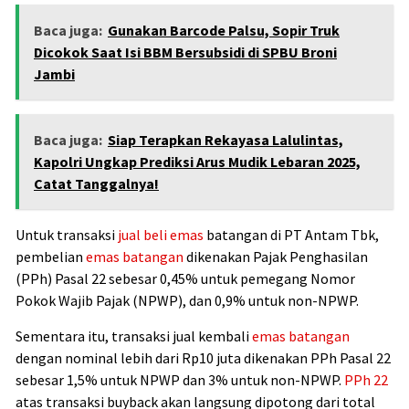
Baca juga:
Gunakan Barcode Palsu, Sopir Truk
Dicokok Saat Isi BBM Bersubsidi di SPBU Broni
Jambi
Baca juga:
Siap Terapkan Rekayasa Lalulintas,
Kapolri Ungkap Prediksi Arus Mudik Lebaran 2025,
Catat Tanggalnya!
Untuk transaksi
jual beli emas
batangan di PT Antam Tbk,
pembelian
emas batangan
dikenakan Pajak Penghasilan
(PPh) Pasal 22 sebesar 0,45% untuk pemegang Nomor
Pokok Wajib Pajak (NPWP), dan 0,9% untuk non-NPWP.
Sementara itu, transaksi jual kembali
emas batangan
dengan nominal lebih dari Rp10 juta dikenakan PPh Pasal 22
sebesar 1,5% untuk NPWP dan 3% untuk non-NPWP.
PPh 22
atas transaksi buyback akan langsung dipotong dari total