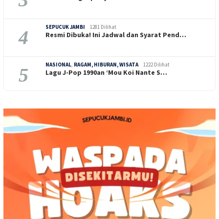
SEPUCUK JAMBI
1281 Dilihat
4
Resmi Dibuka! Ini Jadwal dan Syarat Pend…
NASIONAL
,
RAGAM, HIBURAN, WISATA
1222 Dilihat
5
Lagu J-Pop 1990an ‘Mou Koi Nante S…