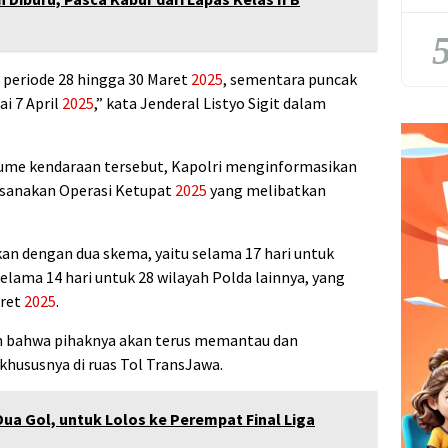
5
 periode 28 hingga 30 Maret
2025
, sementara puncak
i 7 April
2025
,” kata Jenderal Listyo Sigit dalam
lume kendaraan tersebut, Kapolri menginformasikan
ksanakan Operasi Ketupat
2025
yang melibatkan
kan dengan dua skema, yaitu selama 17 hari untuk
elama 14 hari untuk 28 wilayah Polda lainnya, yang
aret
2025
.
an bahwa pihaknya akan terus memantau dan
 khususnya di ruas Tol TransJawa.
ua Gol, untuk Lolos ke Perempat Final Liga