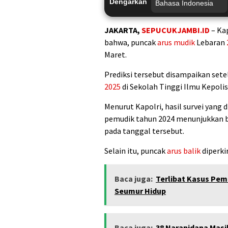
Dengarkan
JAKARTA,
SEPUCUKJAMBI.ID
– Ka
bahwa, puncak
arus mudik
Lebaran
Maret.
Prediksi tersebut disampaikan sete
2025
di Sekolah Tinggi Ilmu Kepolisi
Menurut Kapolri, hasil survei yang 
pemudik tahun 2024 menunjukkan 
pada tanggal tersebut.
Selain itu, puncak
arus balik
diperki
Baca juga:
Terlibat Kasus Pem
Seumur Hidup
Baca juga:
38 Narapidana Masih