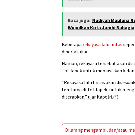
Baca juga:
Nadiyah Maulana Re
Wujudkan Kota Jambi Bahagia
Beberapa
rekayasa lalu lintas
seper
diberlakukan.
Namun, rekayasa tersebut akan dise
Tol Japek untuk memastikan kela
“Rekayasa lalu lintas akan disesua
terutama di Tol Japek, untuk meng
diterapkan,” ujar Kapolri.(*)
Dilarang mengambil dan/atau men