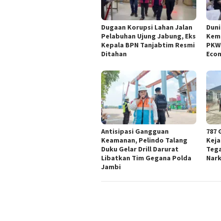
Dugaan Korupsi Lahan Jalan
Duni
Pelabuhan Ujung Jabung, Eks
Kem
Kepala BPN Tanjabtim Resmi
PKWT
Ditahan
Eco
Antisipasi Gangguan
787 
Keamanan, Pelindo Talang
Keja
Duku Gelar Drill Darurat
Teg
Libatkan Tim Gegana Polda
Nar
Jambi