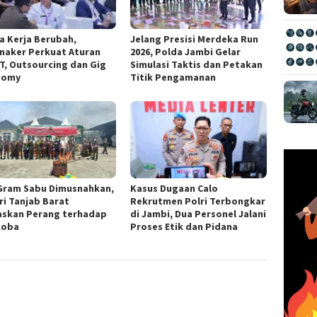
a Kerja Berubah,
Jelang Presisi Merdeka Run
naker Perkuat Aturan
2026, Polda Jambi Gelar
, Outsourcing dan Gig
Simulasi Taktis dan Petakan
nomy
Titik Pengamanan
Gram Sabu Dimusnahkan,
Kasus Dugaan Calo
ri Tanjab Barat
Rekrutmen Polri Terbongkar
askan Perang terhadap
di Jambi, Dua Personel Jalani
koba
Proses Etik dan Pidana