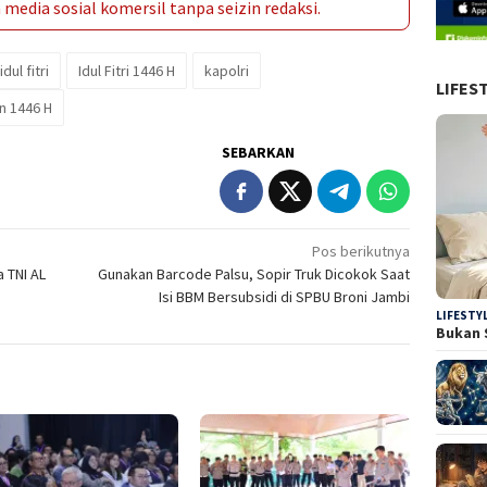
media sosial komersil tanpa seizin redaksi.
idul fitri
Idul Fitri 1446 H
kapolri
LIFES
n 1446 H
SEBARKAN
Pos berikutnya
 TNI AL
Gunakan Barcode Palsu, Sopir Truk Dicokok Saat
Isi BBM Bersubsidi di SPBU Broni Jambi
LIFESTY
Bukan 