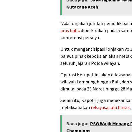
Kutacane Aceh
“Ada lonjakan jumlah pemudik pada
arus balik
diperkirakan pada 5 sampa
konferensi persnya.
Untuk mengantisipasi lonjakan vo
bahwa pihak kepolisian akan mela
seluruh jajaran Polda wilayah.
Operasi Ketupat ini akan dilaksana
wilayah Lampung hingga Bali, dan s
dimulai pada 23 Maret hingga 28 M
Selain itu, Kapolri juga menekank
melaksanakan
rekayasa lalu lintas
,
Baca juga:
PSG Wajib Menang D
Champions