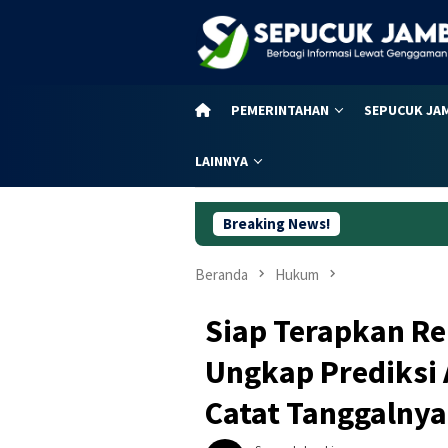
Loncat
ke
konten
PEMERINTAHAN
SEPUCUK JA
LAINNYA
Breaking News!
Dugaan Korupsi
Beranda
Hukum
Siap Terapkan Re
Ungkap Prediksi 
Catat Tanggalnya