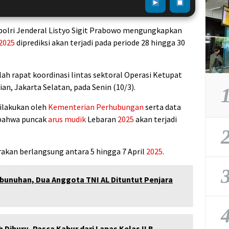
polri Jenderal Listyo Sigit Prabowo mengungkapkan
2025
diprediksi akan terjadi pada periode 28 hingga 30
lah rapat koordinasi lintas sektoral Operasi Ketupat
an, Jakarta Selatan, pada Senin (10/3).
1
dilakukan oleh
Kementerian Perhubungan
serta data
bahwa puncak
arus mudik
Lebaran
2025
akan terjadi
2
rakan berlangsung antara 5 hingga 7 April
2025
.
3
bunuhan, Dua Anggota TNI AL Dituntut Penjara
4
 Diburu, Pasca Kabur dari Lapas Kelas II B