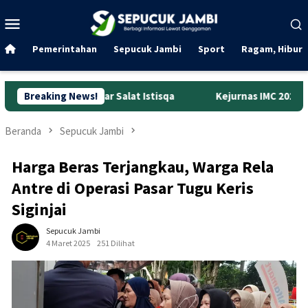
Loncat
Menu
ke
Mobile
konten
Pemerintahan
Sepucuk Jambi
Sport
Ragam, Hibura
 Gelar Salat Istisqa
Breaking News!
Kejurnas IMC 2026: Muaythai Jambi Ra
Beranda
Sepucuk Jambi
Harga Beras Terjangkau, Warga Rela
Antre di Operasi Pasar Tugu Keris
Siginjai
Sepucuk Jambi
4 Maret 2025
251 Dilihat