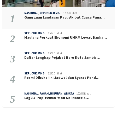
NASIONAL
,
SEPUCUK JAMBI
1736 Dilihat
1
Gangguan Landasan Pacu Akibat Cuaca Pana…
SEPUCUK JAMBI
1577 Dilihat
2
Maulana Perkuat Ekonomi UMKM Lewat Banha…
SEPUCUK JAMBI
1507 Dilihat
3
Daftar Lengkap Pejabat Baru Kota Jambi: …
SEPUCUK JAMBI
1282 Dilihat
4
Resmi Dibuka! Ini Jadwal dan Syarat Pend…
NASIONAL
,
RAGAM, HIBURAN, WISATA
1224 Dilihat
5
Lagu J-Pop 1990an ‘Mou Koi Nante S…