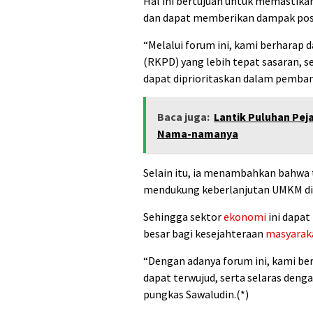
Hal ini bertujuan untuk memastika
dan dapat memberikan dampak posi
“Melalui forum ini, kami berharap
(RKPD) yang lebih tepat sasaran, 
dapat diprioritaskan dalam pemban
Baca juga:
Lantik Puluhan Peja
Nama-namanya
Selain itu, ia menambahkan bahwa t
mendukung keberlanjutan UMKM di 
Sehingga sektor
ekonomi
ini dapa
besar bagi kesejahteraan
masyarak
“Dengan adanya forum ini, kami be
dapat terwujud, serta selaras denga
pungkas Sawaludin.(*)