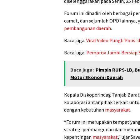
diselenggarakan pada Senin, 25 Feb
Forum ini dihadiri oleh berbagai 
camat, dan sejumlah OPD lainnya, 
pembangunan daerah
.
Baca juga:
Viral Video Pungli Polis
Baca juga:
Pemprov Jambi Bersiap S
Baca juga:
Pimpin RUPS-LB, B
Motor Ekonomi Daerah
Kepala Diskoperindag Tanjab Bara
kolaborasi antar pihak terkait u
dengan kebutuhan
masyarakat
.
“Forum ini merupakan tempat yan
strategi pembangunan dan merumu
kepentingan
masyarakat
,” ujar S