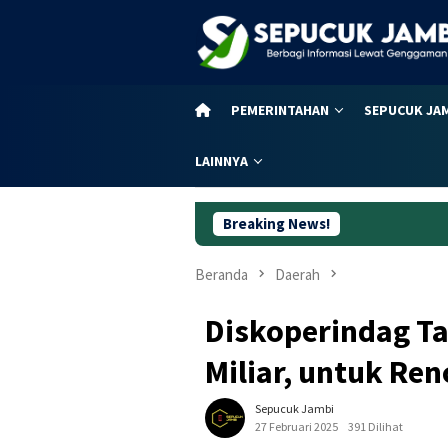
Loncat
ke
konten
PEMERINTAHAN
SEPUCUK JA
LAINNYA
Breaking News!
Dugaan Korup
Beranda
Daerah
Diskoperindag Ta
Miliar, untuk Re
Sepucuk Jambi
27 Februari 2025
391 Dilihat