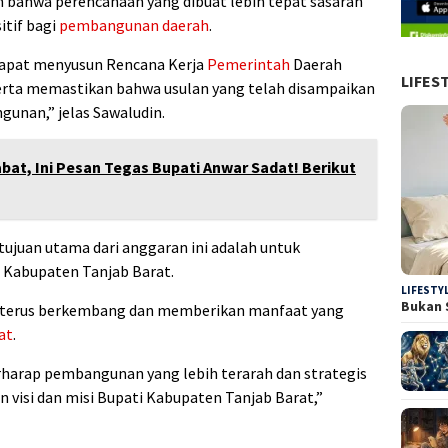
n bahwa perencanaan yang dibuat lebih tepat sasaran
tif bagi
pembangunan daerah
.
 dapat menyusun Rencana Kerja
Pemerintah
Daerah
LIFES
serta memastikan bahwa usulan yang telah disampaikan
gunan,” jelas Sawaludin.
bat, Ini Pesan Tegas Bupati Anwar Sadat! Berikut
ujuan utama dari anggaran ini adalah untuk
Kabupaten Tanjab Barat.
LIFESTY
Bukan 
t terus berkembang dan memberikan manfaat yang
at
.
rharap pembangunan yang lebih terarah dan strategis
n visi dan misi Bupati Kabupaten Tanjab Barat,”