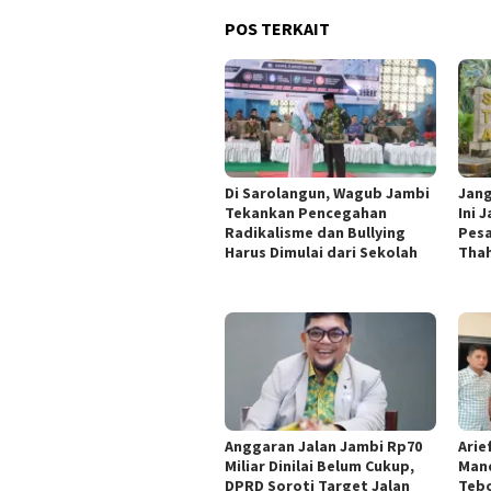
POS TERKAIT
Di Sarolangun, Wagub Jambi
Jang
Tekankan Pencegahan
Ini 
Radikalisme dan Bullying
Pesa
Harus Dimulai dari Sekolah
Thah
Anggaran Jalan Jambi Rp70
Arie
Miliar Dinilai Belum Cukup,
Man
DPRD Soroti Target Jalan
Tebo