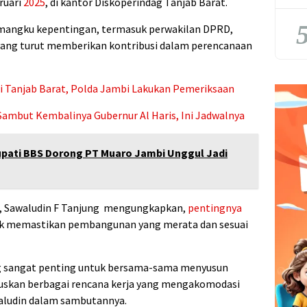
ruari
2025
, di kantor Diskoperindag Tanjab Barat.
5
pemangku kepentingan, termasuk perwakilan DPRD,
yang turut memberikan kontribusi dalam perencanaan
i di Tanjab Barat, Polda Jambi Lakukan Pemeriksaan
ambut Kembalinya Gubernur Al Haris, Ini Jadwalnya
upati BBS Dorong PT Muaro Jambi Unggul Jadi
t, Sawaludin F Tanjung mengungkapkan,
pentingnya
ntuk memastikan pembangunan yang merata dan sesuai
g sangat penting untuk bersama-sama menyusun
skan berbagai rencana kerja yang mengakomodasi
awaludin dalam sambutannya.