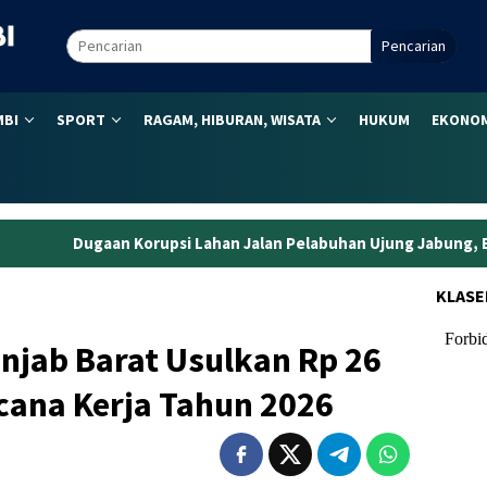
Pencarian
MBI
SPORT
RAGAM, HIBURAN, WISATA
HUKUM
EKONOM
si Lahan Jalan Pelabuhan Ujung Jabung, Eks Kepala BPN Tanjabt
KLASE
njab Barat Usulkan Rp 26
ncana Kerja Tahun 2026