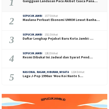
1
Gangguan Landasan Pacu Akibat Cuaca Pana…
SEPUCUK JAMBI
1577 Dilihat
2
Maulana Perkuat Ekonomi UMKM Lewat Banha…
SEPUCUK JAMBI
1511 Dilihat
3
Daftar Lengkap Pejabat Baru Kota Jambi: …
SEPUCUK JAMBI
1282 Dilihat
4
Resmi Dibuka! Ini Jadwal dan Syarat Pend…
NASIONAL
,
RAGAM, HIBURAN, WISATA
1224 Dilihat
5
Lagu J-Pop 1990an ‘Mou Koi Nante S…