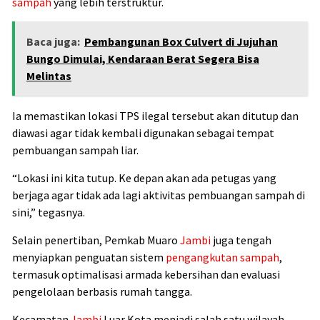
sampah
yang lebih terstruktur.
Baca juga:
Pembangunan Box Culvert di Jujuhan
Bungo Dimulai, Kendaraan Berat Segera Bisa
Melintas
Ia memastikan lokasi TPS ilegal tersebut akan ditutup dan
diawasi agar tidak kembali digunakan sebagai tempat
pembuangan sampah liar.
“Lokasi ini kita tutup. Ke depan akan ada petugas yang
berjaga agar tidak ada lagi aktivitas pembuangan sampah di
sini,” tegasnya.
Selain penertiban, Pemkab Muaro
Jambi
juga tengah
menyiapkan penguatan sistem
pengangkutan sampah
,
termasuk optimalisasi armada kebersihan dan evaluasi
pengelolaan berbasis rumah tangga.
Kecamatan
Jambi
Luar Kota menjadi salah satu wilayah