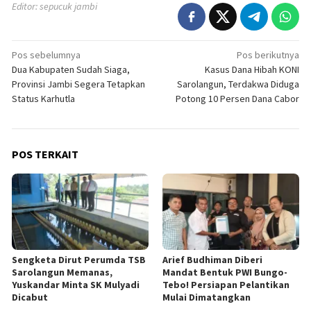
Editor: sepucuk jambi
Navigasi
Pos sebelumnya
Pos berikutnya
Dua Kabupaten Sudah Siaga,
Kasus Dana Hibah KONI
pos
Provinsi Jambi Segera Tetapkan
Sarolangun, Terdakwa Diduga
Status Karhutla
Potong 10 Persen Dana Cabor
POS TERKAIT
Sengketa Dirut Perumda TSB
Arief Budhiman Diberi
Sarolangun Memanas,
Mandat Bentuk PWI Bungo-
Yuskandar Minta SK Mulyadi
Tebo! Persiapan Pelantikan
Dicabut
Mulai Dimatangkan