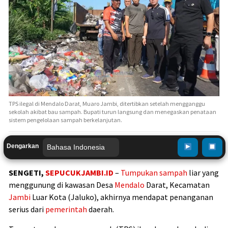
TPS ilegal di Mendalo Darat, Muaro Jambi, ditertibkan setelah mengganggu
sekolah akibat bau sampah. Bupati turun langsung dan menegaskan penataan
sistem pengelolaan sampah berkelanjutan.
Dengarkan
SENGETI,
SEPUCUKJAMBI.ID
–
Tumpukan sampah
liar yang
menggunung di kawasan Desa
Mendalo
Darat, Kecamatan
Jambi
Luar Kota (Jaluko), akhirnya mendapat penanganan
serius dari
pemerintah
daerah.