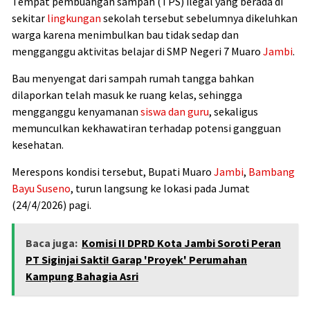
Tempat pembuangan sampah (TPS) ilegal yang berada di
sekitar
lingkungan
sekolah tersebut sebelumnya dikeluhkan
warga karena menimbulkan bau tidak sedap dan
mengganggu aktivitas belajar di SMP Negeri 7 Muaro
Jambi
.
Bau menyengat dari sampah rumah tangga bahkan
dilaporkan telah masuk ke ruang kelas, sehingga
mengganggu kenyamanan
siswa dan guru
, sekaligus
memunculkan kekhawatiran terhadap potensi gangguan
kesehatan.
Merespons kondisi tersebut, Bupati Muaro
Jambi
,
Bambang
Bayu Suseno
, turun langsung ke lokasi pada Jumat
(24/4/2026) pagi.
Baca juga:
Komisi II DPRD Kota Jambi Soroti Peran
PT Siginjai Sakti! Garap 'Proyek' Perumahan
Kampung Bahagia Asri