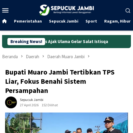
Loncat
Menu
ke
Mobile
konten
Pemerintahan
Sepucuk Jambi
Sport
Ragam, Hibura
aris Ajak Ulama Gelar Salat Istisqa
Breaking News!
Kejurnas IMC 2026: Mu
Beranda
Daerah
Daerah Muaro Jambi
Bupati Muaro Jambi Tertibkan TPS
Liar, Fokus Benahi Sistem
Persampahan
Sepucuk Jambi
27 April 2026
152 Dilihat