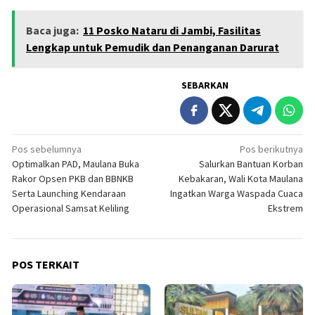
Baca juga:
11 Posko Nataru di Jambi, Fasilitas
Lengkap untuk Pemudik dan Penanganan Darurat
SEBARKAN
Navigasi
Pos sebelumnya
Pos berikutnya
Optimalkan PAD, Maulana Buka
Salurkan Bantuan Korban
pos
Rakor Opsen PKB dan BBNKB
Kebakaran, Wali Kota Maulana
Serta Launching Kendaraan
Ingatkan Warga Waspada Cuaca
Operasional Samsat Keliling
Ekstrem
POS TERKAIT