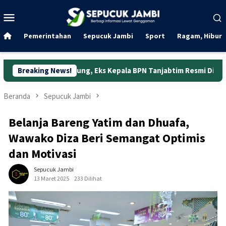
Loncat
Menu
ke
Mobile
konten
Pemerintahan
Sepucuk Jambi
Sport
Ragam, Hibura
Jabung, Eks Kepala BPN Tanjabtim Resmi Ditahan
Breaking News!
Dunia K
Beranda
Sepucuk Jambi
Belanja Bareng Yatim dan Dhuafa,
Wawako Diza Beri Semangat Optimis
dan Motivasi
Sepucuk Jambi
13 Maret 2025
233 Dilihat