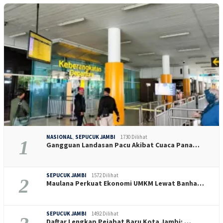
NASIONAL
,
SEPUCUK JAMBI
1730 Dilihat
1
Gangguan Landasan Pacu Akibat Cuaca Pana…
SEPUCUK JAMBI
1572 Dilihat
2
Maulana Perkuat Ekonomi UMKM Lewat Banha…
SEPUCUK JAMBI
1492 Dilihat
Daftar Lengkap Pejabat Baru Kota Jambi: …