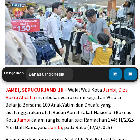
Dengarkan
JAMBI
,
SEPUCUKJAMBI.ID
– Wakil Wali Kota
Jambi
,
Diza
Hazra Aljosha
membuka secara resmi kegiatan Wisata
Belanja Bersama 100 Anak Yatim dan Dhuafa yang
diselenggarakan oleh Badan Aamil Zakat Nasional (Baznas)
Kota
Jambi
dalam rangka bulan suci Ramadhan 1446 H/2025
M di Mall Ramayana
Jambi
, pada Rabu (12/3/2025).
Hadir pada kesempatan itu, Staf Ahli Wali Kota Obliyani,