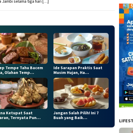
a Jambi selama tiga hari […]
ep Tempe Tahu Bacem
Ide Sarapan Praktis Saat
a, Olahan Temp…
Musim Hujan, Ha…
na Ketupat Saat
Jangan Salah Pilih! Ini 7
aran, Ternyata Pun…
Buah yang Baik…
LIFES