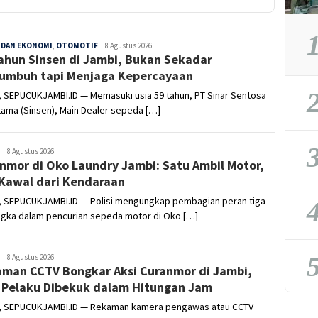
1
 DAN EKONOMI
,
OTOMOTIF
Sepucuk
8 Agustus 2026
ahun Sinsen di Jambi, Bukan Sekadar
Jambi
umbuh tapi Menjaga Kepercayaan
2
, SEPUCUKJAMBI.ID — Memasuki usia 59 tahun, PT Sinar Sentosa
ama (Sinsen), Main Dealer sepeda […]
3
Sepucuk
8 Agustus 2026
nmor di Oko Laundry Jambi: Satu Ambil Motor,
Jambi
Kawal dari Kendaraan
, SEPUCUKJAMBI.ID — Polisi mengungkap pembagian peran tiga
4
ngka dalam pencurian sepeda motor di Oko […]
5
Sepucuk
8 Agustus 2026
man CCTV Bongkar Aksi Curanmor di Jambi,
Jambi
 Pelaku Dibekuk dalam Hitungan Jam
, SEPUCUKJAMBI.ID — Rekaman kamera pengawas atau CCTV