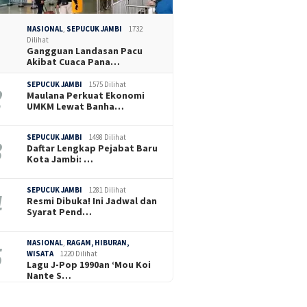
NASIONAL
,
SEPUCUK JAMBI
1732
Dilihat
Gangguan Landasan Pacu
Akibat Cuaca Pana…
SEPUCUK JAMBI
1575 Dilihat
Maulana Perkuat Ekonomi
UMKM Lewat Banha…
SEPUCUK JAMBI
1498 Dilihat
Daftar Lengkap Pejabat Baru
Kota Jambi: …
SEPUCUK JAMBI
1281 Dilihat
Resmi Dibuka! Ini Jadwal dan
Syarat Pend…
NASIONAL
,
RAGAM, HIBURAN,
WISATA
1220 Dilihat
Lagu J-Pop 1990an ‘Mou Koi
Nante S…