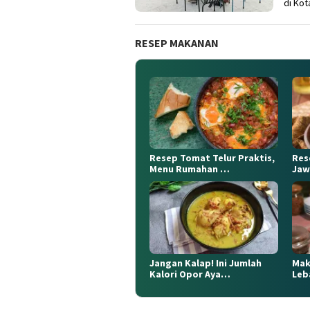
di Kot
RESEP MAKANAN
Resep Tomat Telur Praktis,
Res
Menu Rumahan …
Jaw
Jangan Kalap! Ini Jumlah
Mak
Kalori Opor Aya…
Leb