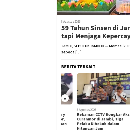
8 Agustus 2026
59 Tahun Sinsen di J
tapi Menjaga Keperca
JAMBI, SEPUCUKJAMBI.ID — Memasuki usi
sepeda […]
BERITA TERKAIT
«
8 Agustus 2026
8 Agustus 2026
8 Agus
Curanmor di Oko Laundry
Rekaman CCTV Bongkar Aksi
Dua 
Jambi: Satu Ambil Motor,
Curanmor di Jambi, Tiga
Tiga
Dua Kawal dari Kendaraan
Pelaku Dibekuk dalam
Kota
Hitungan Jam