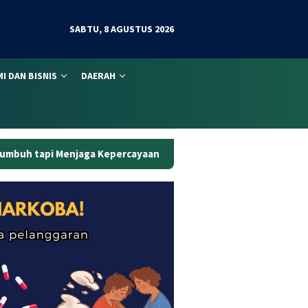
SABTU, 8 AGUSTUS 2026
I DAN BISNIS
DAERAH
epercayaan
Curanmor di Oko Laundry Jambi: Satu Ambil Mo