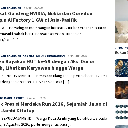
 DAN EKONOMI
Sepucuk
8 Agustus 2026
sat Gandeng NVIDIA, Nokia dan Ooredoo
Jambi
un AI Factory 1 GW di Asia-Pasifik
TA — Persaingan membangun infrastruktur kecerdasan buatan
memasuki babak baru. Indosat Ooredoo Hutchison
at/IOH) […]
LIFESTY
Bukan 
 DAN EKONOMI
,
KESEHATAN DAN KEBUGARAN
Sepucuk
8 Agustus 2026
en Rayakan HUT ke-59 dengan Aksi Donor
Jambi
h, Libatkan Karyawan hingga Warga
, SEPUCUKJAMBI.ID — Perayaan ulang tahun perusahaan tak selalu
k dengan seremoni. PT Sinar Sentosa […]
K JAMBI
,
SPORT
Sepucuk
8 Agustus 2026
k Presisi Merdeka Run 2026, Sejumlah Jalan di
Jambi
 Jambi Ditutup
, SEPUCUKJAMBI.ID — Warga Kota Jambi yang beraktivitas pada
, 9 Agustus 2026, perlu mengantisipasi […]