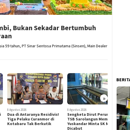
ambi, Bukan Sekadar Bertumbuh
yaan
a 59 tahun, PT Sinar Sentosa Primatama (Sinsen), Main Dealer
BERIT
»
tus 2026
8 Agustus 2026
8 Agustus 202
di Antaranya Residivis!
Sengketa Dirut Perumda
Bukan Cu
 Pelaku Curanmor di
TSB Sarolangun Memanas,
Turnamen
baru Tak Berkutik
Yuskandar Minta SK Mulyadi
Kota Jamb
Dicabut
Atlet