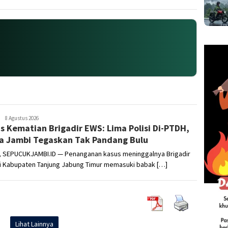
Sepucuk
8 Agustus 2026
s Kematian Brigadir EWS: Lima Polisi Di-PTDH,
Jambi
a Jambi Tegaskan Tak Pandang Bulu
, SEPUCUKJAMBI.ID — Penanganan kasus meninggalnya Brigadir
i Kabupaten Tanjung Jabung Timur memasuki babak […]
Lihat Lainnya