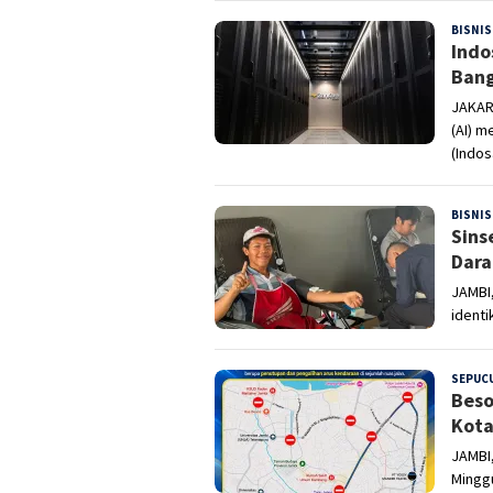
BISNIS
Indo
Bang
JAKAR
(AI) 
(Indos
BISNIS
Sins
Dara
JAMBI
identi
SEPUCU
Beso
Kota
JAMBI
Minggu