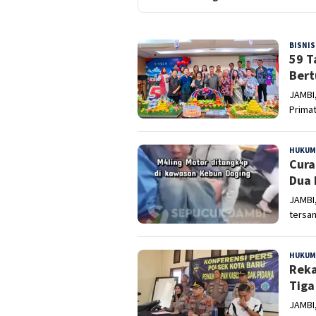
SEPUCUK
BISNIS
JAMBI
59 T
Bert
JAMBI
Primat
HUKUM
Cura
Dua 
JAMBI
tersa
HUKUM
Reka
Tiga
JAMBI