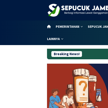
Loncat
ke
konten
PEMERINTAHAN
SEPUCUK JA
LAINNYA
Breaking News!
59 T