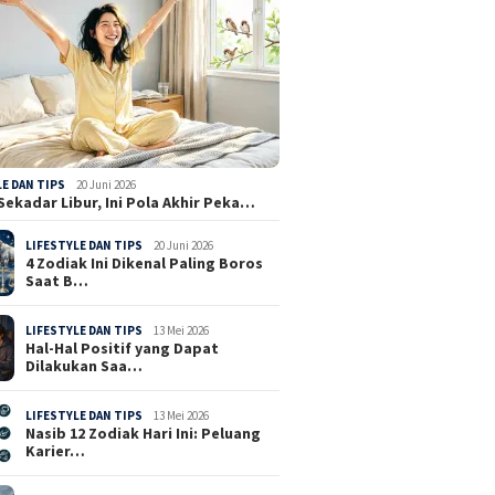
LE DAN TIPS
20 Juni 2026
Sekadar Libur, Ini Pola Akhir Peka…
LIFESTYLE DAN TIPS
20 Juni 2026
4 Zodiak Ini Dikenal Paling Boros
Saat B…
LIFESTYLE DAN TIPS
13 Mei 2026
Hal-Hal Positif yang Dapat
Dilakukan Saa…
LIFESTYLE DAN TIPS
13 Mei 2026
Nasib 12 Zodiak Hari Ini: Peluang
Karier…