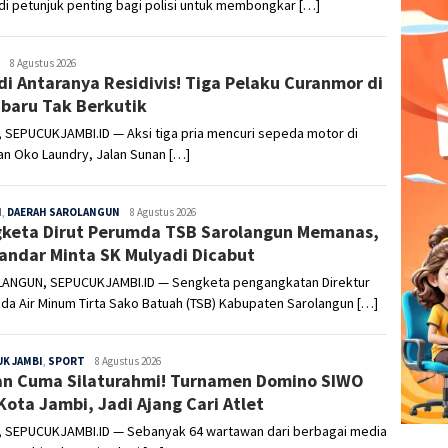
i petunjuk penting bagi polisi untuk membongkar […]
Sepucuk
8 Agustus 2026
di Antaranya Residivis! Tiga Pelaku Curanmor di
Jambi
baru Tak Berkutik
 SEPUCUKJAMBI.ID — Aksi tiga pria mencuri sepeda motor di
n Oko Laundry, Jalan Sunan […]
H
,
DAERAH SAROLANGUN
Sepucuk
8 Agustus 2026
keta Dirut Perumda TSB Sarolangun Memanas,
Jambi
andar Minta SK Mulyadi Dicabut
ANGUN, SEPUCUKJAMBI.ID — Sengketa pengangkatan Direktur
a Air Minum Tirta Sako Batuah (TSB) Kabupaten Sarolangun […]
K JAMBI
,
SPORT
Sepucuk
8 Agustus 2026
n Cuma Silaturahmi! Turnamen Domino SIWO
Jambi
Kota Jambi, Jadi Ajang Cari Atlet
, SEPUCUKJAMBI.ID — Sebanyak 64 wartawan dari berbagai media