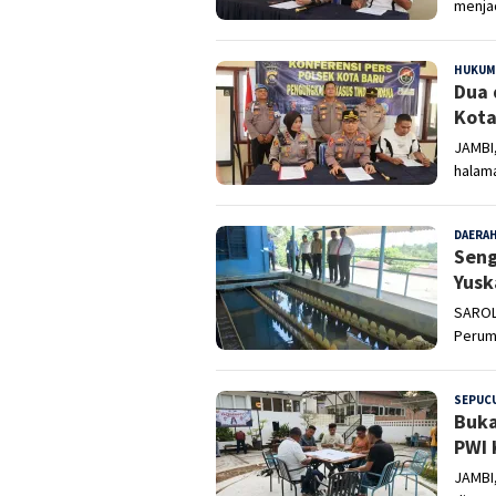
menjad
HUKUM
Dua 
Kota
JAMBI,
halama
DAERA
Seng
Yusk
SAROL
Perumd
SEPUCU
Buka
PWI 
JAMBI