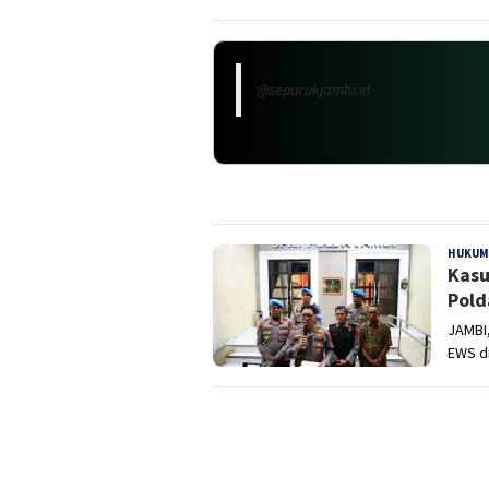
@sepucukjambi.id
HUKUM
Kasu
Pold
JAMBI
EWS d