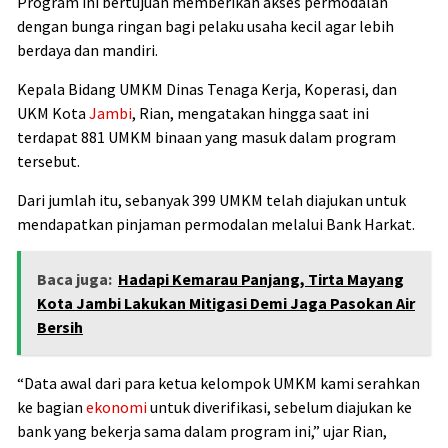
Program ini bertujuan memberikan akses permodalan
dengan bunga ringan bagi pelaku usaha kecil agar lebih
berdaya dan mandiri.
Kepala Bidang UMKM Dinas Tenaga Kerja, Koperasi, dan
UKM Kota
Jambi
, Rian, mengatakan hingga saat ini
terdapat 881 UMKM binaan yang masuk dalam program
tersebut.
Dari jumlah itu, sebanyak 399 UMKM telah diajukan untuk
mendapatkan pinjaman permodalan melalui Bank Harkat.
Baca juga:
Hadapi Kemarau Panjang, Tirta Mayang
Kota Jambi Lakukan Mitigasi Demi Jaga Pasokan Air
Bersih
“Data awal dari para ketua kelompok UMKM kami serahkan
ke bagian
ekonomi
untuk diverifikasi, sebelum diajukan ke
bank yang bekerja sama dalam program ini,” ujar Rian,