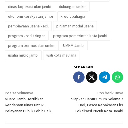
dinas koperasi ukm jambi
dukungan umkm
ekonomi kerakyatan jambi
kredit bahagia
pembiayaan usaha kecil
pinjaman modal usaha
program kredit ringan
program pemerintah kota jambi
program permodalan umkm
UMKM Jambi
usaha mikro jambi
wali kota maulana
SEBARKAN
Navigasi
Pos sebelumnya
Pos berikutnya
Muaro Jambi Tertibkan
Siapkan Dapur Umum Selama 7
pos
Kendaraan Dinas Untuk
Hari, Pasca Kebakaran Eks
Pelayanan Publik Lebih Baik
Lokalisasi Pucuk Kota Jambi