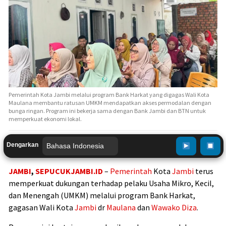
Pemerintah Kota Jambi melalui program Bank Harkat yang digagas Wali Kota
Maulana membantu ratusan UMKM mendapatkan akses permodalan dengan
bunga ringan. Program ini bekerja sama dengan Bank Jambi dan BTN untuk
memperkuat ekonomi lokal.
Dengarkan
JAMBI
,
SEPUCUKJAMBI.ID
–
Pemerintah
Kota
Jambi
terus
memperkuat dukungan terhadap pelaku Usaha Mikro, Kecil,
dan Menengah (UMKM) melalui program Bank Harkat,
gagasan Wali Kota
Jambi
dr
Maulana
dan
Wawako Diza
.