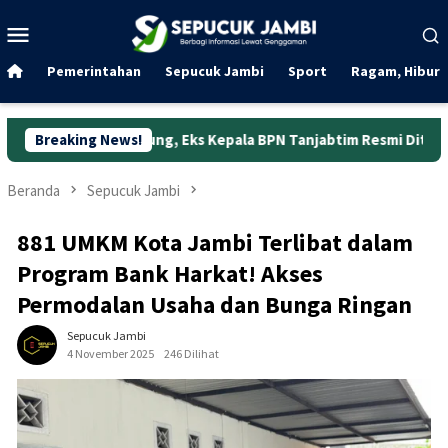
Loncat
Menu
ke
Mobile
konten
Pemerintahan
Sepucuk Jambi
Sport
Ragam, Hibura
abung, Eks Kepala BPN Tanjabtim Resmi Ditahan
Breaking News!
Dunia Ke
Beranda
Sepucuk Jambi
881 UMKM Kota Jambi Terlibat dalam
Program Bank Harkat! Akses
Permodalan Usaha dan Bunga Ringan
Sepucuk Jambi
4 November 2025
246 Dilihat