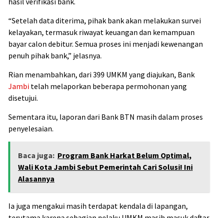
hasil verifikasi bank.
“Setelah data diterima, pihak bank akan melakukan survei
kelayakan, termasuk riwayat keuangan dan kemampuan
bayar calon debitur. Semua proses ini menjadi kewenangan
penuh pihak bank,” jelasnya.
Rian menambahkan, dari 399 UMKM yang diajukan, Bank
Jambi
telah melaporkan beberapa permohonan yang
disetujui.
Sementara itu, laporan dari Bank BTN masih dalam proses
penyelesaian.
Baca juga:
Program Bank Harkat Belum Optimal,
Wali Kota Jambi Sebut Pemerintah Cari Solusi! Ini
Alasannya
Ia juga mengakui masih terdapat kendala di lapangan,
terutama karena sebagian pelaku UMKM masih masuk daftar