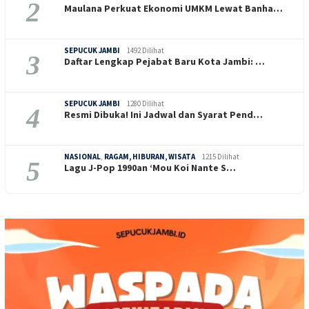
2
Maulana Perkuat Ekonomi UMKM Lewat Banha…
SEPUCUK JAMBI
1492 Dilihat
3
Daftar Lengkap Pejabat Baru Kota Jambi: …
SEPUCUK JAMBI
1280 Dilihat
4
Resmi Dibuka! Ini Jadwal dan Syarat Pend…
NASIONAL
,
RAGAM, HIBURAN, WISATA
1215 Dilihat
5
Lagu J-Pop 1990an ‘Mou Koi Nante S…