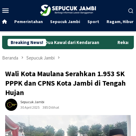
Loncat
Menu
ke
Mobile
konten
Pemerintahan
Sepucuk Jambi
Sport
Ragam, Hibura
, Dua Kawal dari Kendaraan
Breaking News!
Rekaman CCTV Bongkar Aksi C
Beranda
Sepucuk Jambi
Wali Kota Maulana Serahkan 1.953 SK
PPPK dan CPNS Kota Jambi di Tengah
Hujan
Sepucuk Jambi
30 April 2025
385 Dilihat