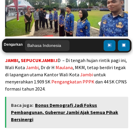
Dengarkan
JAMBI
,
SEPUCUKJAMBI.I
D – Di tengah hujan rintik pagi ini,
Wali Kota
Jambi
, Dr dr H
Maulana
, MKM, tetap berdiri tegak
di lapangan utama Kantor Wali Kota
Jambi
untuk
menyerahkan 1.909 SK
Pengangkatan PPPK
dan 44 SK CPNS
formasi tahun 2024.
Baca juga:
Bonus Demografi Jadi Fokus
Pembangunan, Gubernur Jambi Ajak Semua Pihak
Bersinergi