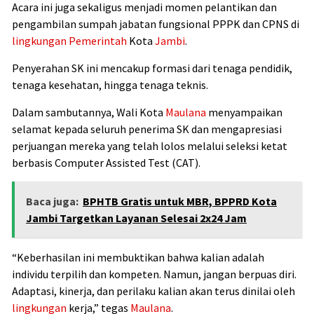
Acara ini juga sekaligus menjadi momen pelantikan dan
pengambilan sumpah jabatan fungsional PPPK dan CPNS di
lingkungan
Pemerintah
Kota
Jambi
.
Penyerahan SK ini mencakup formasi dari tenaga pendidik,
tenaga kesehatan, hingga tenaga teknis.
Dalam sambutannya, Wali Kota
Maulana
menyampaikan
selamat kepada seluruh penerima SK dan mengapresiasi
perjuangan mereka yang telah lolos melalui seleksi ketat
berbasis Computer Assisted Test (CAT).
Baca juga:
BPHTB Gratis untuk MBR, BPPRD Kota
Jambi Targetkan Layanan Selesai 2x24 Jam
“Keberhasilan ini membuktikan bahwa kalian adalah
individu terpilih dan kompeten. Namun, jangan berpuas diri.
Adaptasi, kinerja, dan perilaku kalian akan terus dinilai oleh
lingkungan
kerja,” tegas
Maulana
.