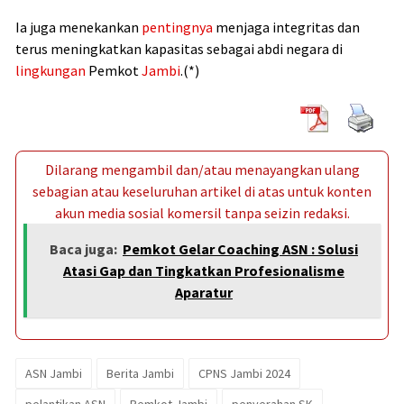
Ia juga menekankan
pentingnya
menjaga integritas dan
terus meningkatkan kapasitas sebagai abdi negara di
lingkungan
Pemkot
Jambi
.(*)
Dilarang mengambil dan/atau menayangkan ulang
sebagian atau keseluruhan artikel di atas untuk konten
akun media sosial komersil tanpa seizin redaksi.
Baca juga:
Pemkot Gelar Coaching ASN : Solusi
Atasi Gap dan Tingkatkan Profesionalisme
Aparatur
ASN Jambi
Berita Jambi
CPNS Jambi 2024
pelantikan ASN
Pemkot Jambi
penyerahan SK