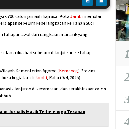
yak 706 calon jamaah haji asal Kota
Jambi
memulai
persiapan sebelum keberangkatan ke Tanah Suci.
n tahapan awal dari rangkaian manasik yang
1
ar selama dua hari sebelum dilanjutkan ke tahap
 Wilayah Kementerian Agama (
Kemenag
) Provinsi
2
mbuka kegiatan di
Jambi
, Rabu (9/4/2025).
manasik lanjutan di kecamatan, dan terakhir saat calon
ahbub.
3
aan Jurnalis Masih Terbelenggu Tekanan
4