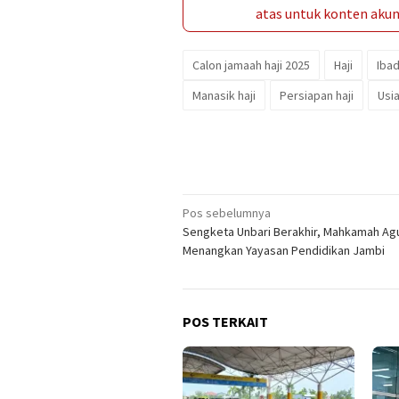
atas untuk konten akun 
Calon jamaah haji 2025
Haji
Ibad
Manasik haji
Persiapan haji
Usia
Navigasi
Pos sebelumnya
Sengketa Unbari Berakhir, Mahkamah Ag
pos
Menangkan Yayasan Pendidikan Jambi
POS TERKAIT