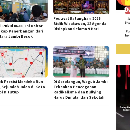
Festival Batanghari 2026
Bidik Wisatawan, 12 Agenda
i Pukul 06.00, Ini Daftar
Disiapkan Selama 9 Hari
gkap Penerbangan dari
dara Jambi Besok
k Presisi Merdeka Run
Di Sarolangun, Wagub Jambi
, Sejumlah Jalan di Kota
Tekankan Pencegahan
i Ditutup
Radikalisme dan Bullying
Harus Dimulai dari Sekolah