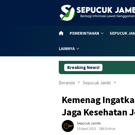
Loncat
ke
konten
PEMERINTAHAN
SEPUCUK JA
LAINNYA
Breaking News!
Bu
Beranda
Sepucuk Jambi
Kemenag Ingatkan
Jaga Kesehatan 
Sepucuk Jambi
10 April 2025
286 Dilihat