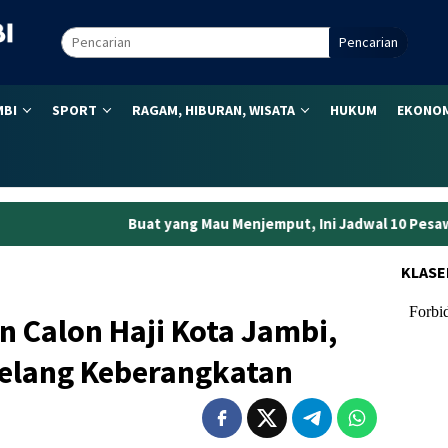
Pencarian
MBI
SPORT
RAGAM, HIBURAN, WISATA
HUKUM
EKONOM
at yang Mau Menjemput, Ini Jadwal 10 Pesawat Tiba di Bandara J
KLASE
 Calon Haji Kota Jambi,
Jelang Keberangkatan