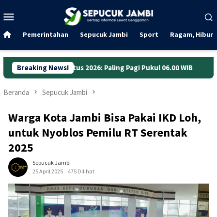
Loncat
Menu
ke
Mobile
konten
Pemerintahan
Sepucuk Jambi
Sport
Ragam, Hibura
tus 2026: Paling Pagi Pukul 06.00 WIB
Breaking News!
Anggaran Jalan Jam
Beranda
Sepucuk Jambi
Warga Kota Jambi Bisa Pakai IKD Loh,
untuk Nyoblos Pemilu RT Serentak
2025
Sepucuk Jambi
25 April 2025
475 Dilihat