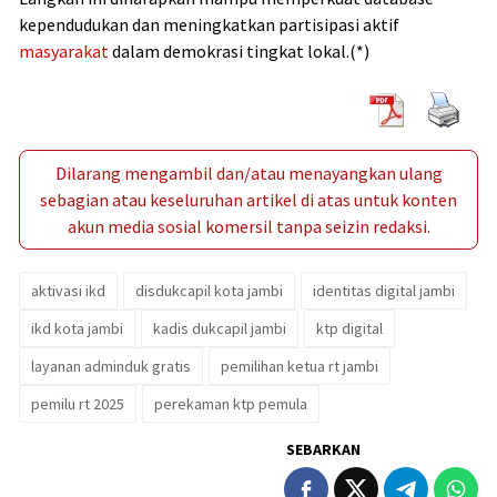
kependudukan dan meningkatkan partisipasi aktif
masyarakat
dalam demokrasi tingkat lokal.(*)
Dilarang mengambil dan/atau menayangkan ulang
sebagian atau keseluruhan artikel di atas untuk konten
akun media sosial komersil tanpa seizin redaksi.
aktivasi ikd
disdukcapil kota jambi
identitas digital jambi
ikd kota jambi
kadis dukcapil jambi
ktp digital
layanan adminduk gratis
pemilihan ketua rt jambi
pemilu rt 2025
perekaman ktp pemula
SEBARKAN