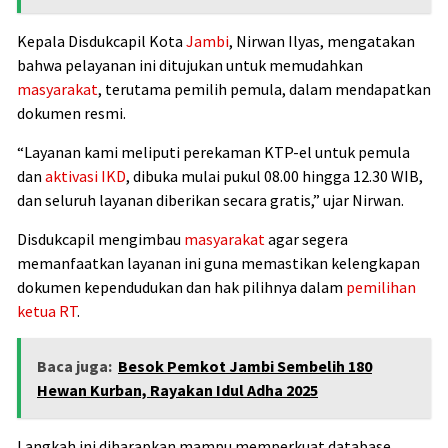
Kepala Disdukcapil Kota
Jambi
, Nirwan Ilyas, mengatakan
bahwa pelayanan ini ditujukan untuk memudahkan
masyarakat
, terutama pemilih pemula, dalam mendapatkan
dokumen resmi.
“Layanan kami meliputi perekaman KTP-el untuk pemula
dan
aktivasi IKD
, dibuka mulai pukul 08.00 hingga 12.30 WIB,
dan seluruh layanan diberikan secara gratis,” ujar Nirwan.
Disdukcapil mengimbau
masyarakat
agar segera
memanfaatkan layanan ini guna memastikan kelengkapan
dokumen kependudukan dan hak pilihnya dalam
pemilihan
ketua RT
.
Baca juga:
Besok Pemkot Jambi Sembelih 180
Hewan Kurban, Rayakan Idul Adha 2025
Langkah ini diharapkan mampu memperkuat database