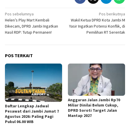
Navigasi
Pos sebelumnya
Pos berikutnya
Helen’s Play Mart Kembali
Wakil Ketua DPRD Kota Jambi M
pos
Dikecam, DPRD Jambi Ingatkan
Yasir Ingatkan Potensi Konflik, di
Hasil RDP: Tutup Permanen!
Pemilihan RT Serentak
POS TERKAIT
Anggaran Jalan Jambi Rp70
Miliar Dinilai Belum Cukup,
Daftar Lengkap Jadwal
DPRD Soroti Target Jalan
Pesawat dari Jambi Jumat 7
Mantap 2027
Agustus 2026: Paling Pagi
Pukul 06.00 WIB