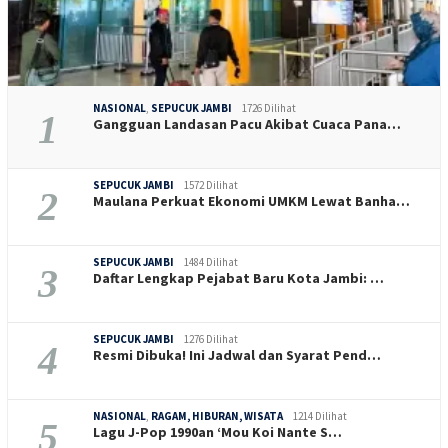
NASIONAL
,
SEPUCUK JAMBI
1726 Dilihat
1
Gangguan Landasan Pacu Akibat Cuaca Pana…
SEPUCUK JAMBI
1572 Dilihat
2
Maulana Perkuat Ekonomi UMKM Lewat Banha…
SEPUCUK JAMBI
1484 Dilihat
3
Daftar Lengkap Pejabat Baru Kota Jambi: …
SEPUCUK JAMBI
1276 Dilihat
4
Resmi Dibuka! Ini Jadwal dan Syarat Pend…
NASIONAL
,
RAGAM, HIBURAN, WISATA
1214 Dilihat
5
Lagu J-Pop 1990an ‘Mou Koi Nante S…