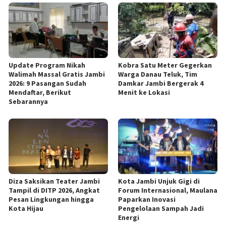
Update Program Nikah
Kobra Satu Meter Gegerkan
Walimah Massal Gratis Jambi
Warga Danau Teluk, Tim
2026: 9 Pasangan Sudah
Damkar Jambi Bergerak 4
Mendaftar, Berikut
Menit ke Lokasi
Sebarannya
Diza Saksikan Teater Jambi
Kota Jambi Unjuk Gigi di
Tampil di DITP 2026, Angkat
Forum Internasional, Maulana
Pesan Lingkungan hingga
Paparkan Inovasi
Kota Hijau
Pengelolaan Sampah Jadi
Energi