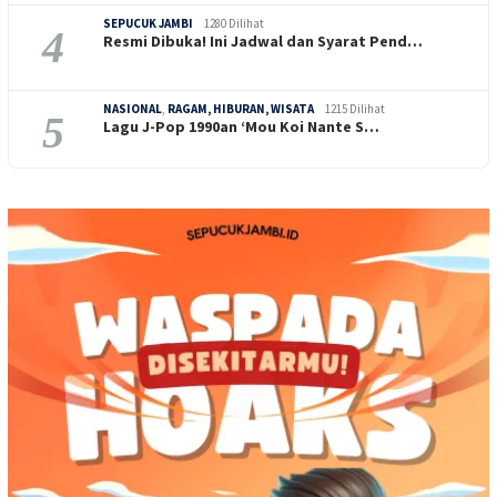
SEPUCUK JAMBI
1280 Dilihat
4
Resmi Dibuka! Ini Jadwal dan Syarat Pend…
NASIONAL
,
RAGAM, HIBURAN, WISATA
1215 Dilihat
5
Lagu J-Pop 1990an ‘Mou Koi Nante S…