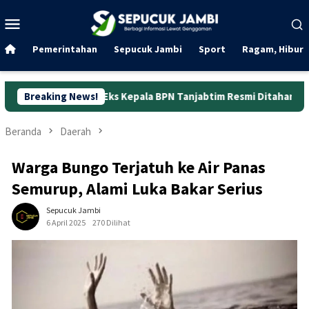
Loncat
Menu
ke
Mobile
konten
Pemerintahan
Sepucuk Jambi
Sport
Ragam, Hibura
g, Eks Kepala BPN Tanjabtim Resmi Ditahan
Breaking News!
Dunia Kerja 
Beranda
Daerah
Warga Bungo Terjatuh ke Air Panas
Semurup, Alami Luka Bakar Serius
Sepucuk Jambi
6 April 2025
270 Dilihat