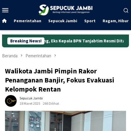
Loncat
Menu
ke
Mobile
konten
Pemerintahan
Sepucuk Jambi
Sport
Ragam, Hibura
bung, Eks Kepala BPN Tanjabtim Resmi Ditahan
Breaking News!
Dunia Ke
Beranda
Pemerintahan
Walikota Jambi Pimpin Rakor
Penanganan Banjir, Fokus Evakuasi
Kelompok Rentan
Sepucuk Jambi
18 Maret 2025
266 Dilihat