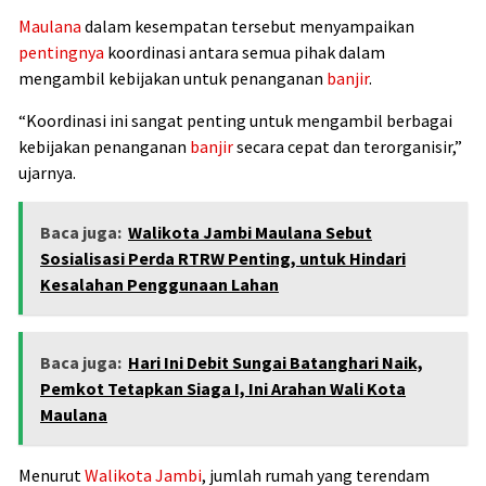
Maulana
dalam kesempatan tersebut menyampaikan
pentingnya
koordinasi antara semua pihak dalam
mengambil kebijakan untuk penanganan
banjir
.
“Koordinasi ini sangat penting untuk mengambil berbagai
kebijakan penanganan
banjir
secara cepat dan terorganisir,”
ujarnya.
Baca juga:
Walikota Jambi Maulana Sebut
Sosialisasi Perda RTRW Penting, untuk Hindari
Kesalahan Penggunaan Lahan
Baca juga:
Hari Ini Debit Sungai Batanghari Naik,
Pemkot Tetapkan Siaga I, Ini Arahan Wali Kota
Maulana
Menurut
Walikota
Jambi
, jumlah rumah yang terendam