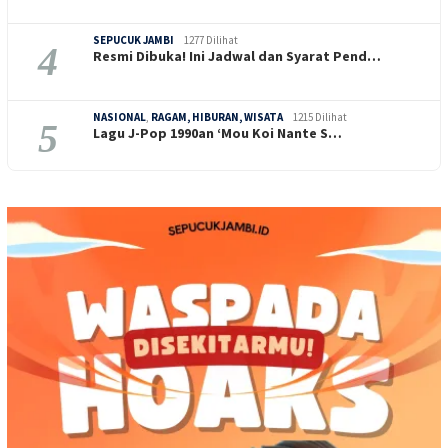
SEPUCUK JAMBI
1277 Dilihat
4
Resmi Dibuka! Ini Jadwal dan Syarat Pend…
NASIONAL
,
RAGAM, HIBURAN, WISATA
1215 Dilihat
5
Lagu J-Pop 1990an ‘Mou Koi Nante S…