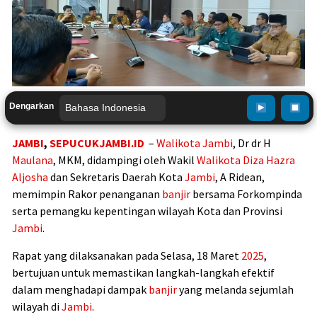
Dengarkan
JAMBI
,
SEPUCUKJAMBI.ID
–
Walikota
Jambi
, Dr dr H
Maulana
, MKM, didampingi oleh Wakil
Walikota
Diza Hazra
Aljosha
dan Sekretaris Daerah Kota
Jambi
, A Ridean,
memimpin Rakor penanganan
banjir
bersama Forkompinda
serta pemangku kepentingan wilayah Kota dan Provinsi
Jambi
.
Rapat yang dilaksanakan pada Selasa, 18 Maret
2025
,
bertujuan untuk memastikan langkah-langkah efektif
dalam menghadapi dampak
banjir
yang melanda sejumlah
wilayah di
Jambi
.