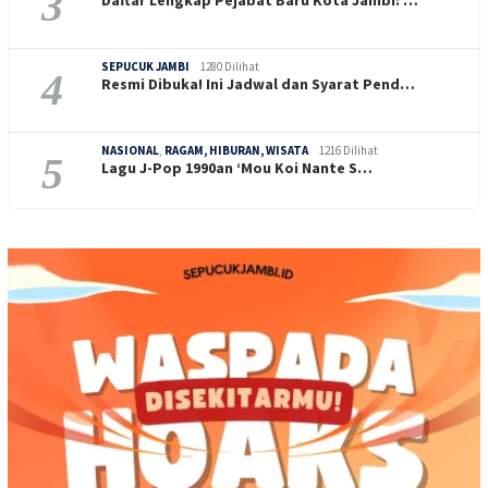
3
Daftar Lengkap Pejabat Baru Kota Jambi: …
SEPUCUK JAMBI
1280 Dilihat
4
Resmi Dibuka! Ini Jadwal dan Syarat Pend…
NASIONAL
,
RAGAM, HIBURAN, WISATA
1216 Dilihat
5
Lagu J-Pop 1990an ‘Mou Koi Nante S…