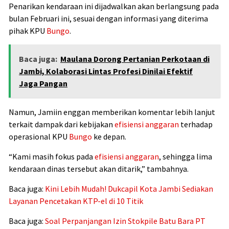
Penarikan kendaraan ini dijadwalkan akan berlangsung pada
bulan Februari ini, sesuai dengan informasi yang diterima
pihak KPU
Bungo
.
Baca juga:
Maulana Dorong Pertanian Perkotaan di
Jambi, Kolaborasi Lintas Profesi Dinilai Efektif
Jaga Pangan
Namun, Jamiin enggan memberikan komentar lebih lanjut
terkait dampak dari kebijakan
efisiensi anggaran
terhadap
operasional KPU
Bungo
ke depan.
“Kami masih fokus pada
efisiensi anggaran
, sehingga lima
kendaraan dinas tersebut akan ditarik,” tambahnya.
Baca juga:
Kini Lebih Mudah! Dukcapil Kota Jambi Sediakan
Layanan Pencetakan KTP-el di 10 Titik
Baca juga:
Soal Perpanjangan Izin Stokpile Batu Bara PT