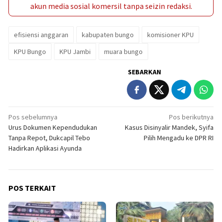
akun media sosial komersil tanpa seizin redaksi.
efisiensi anggaran
kabupaten bungo
komisioner KPU
KPU Bungo
KPU Jambi
muara bungo
SEBARKAN
Navigasi
Pos sebelumnya
Pos berikutnya
Urus Dokumen Kependudukan
Kasus Disinyalir Mandek, Syifa
pos
Tanpa Repot, Dukcapil Tebo
Pilih Mengadu ke DPR RI
Hadirkan Aplikasi Ayunda
POS TERKAIT