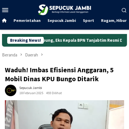
Loncat
Menu
ke
Mobile
konten
Pemerintahan
Sepucuk Jambi
Sport
Ragam, Hibura
 Jabung, Eks Kepala BPN Tanjabtim Resmi Ditahan
Breaking News!
Dunia
Beranda
Daerah
Waduh! Imbas Efisiensi Anggaran, 5
Mobil Dinas KPU Bungo Ditarik
Sepucuk Jambi
18 Februari 2025
493 Dilihat