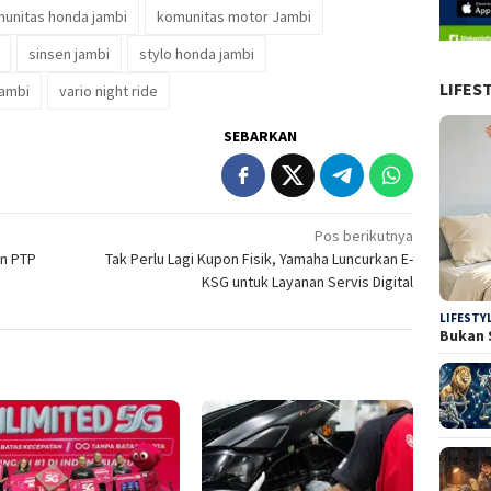
unitas honda jambi
komunitas motor Jambi
sinsen jambi
stylo honda jambi
LIFES
jambi
vario night ride
SEBARKAN
Pos berikutnya
an PTP
Tak Perlu Lagi Kupon Fisik, Yamaha Luncurkan E-
KSG untuk Layanan Servis Digital
LIFESTY
Bukan 