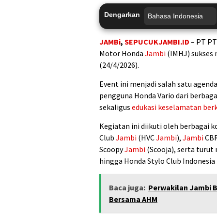
Dengarkan
JAMBi
,
SEPUCUKJAMBI.ID
– PT
P
Motor Honda
Jambi
(IMHJ) sukses 
(24/4/2026).
Event ini menjadi salah satu age
pengguna Honda Vario dari berbaga
sekaligus
edukasi keselamatan ber
Kegiatan ini diikuti oleh berbagai
Club
Jambi
(HVC
Jambi
),
Jambi
CBR
Scoopy
Jambi
(Scooja), serta tur
hingga
Honda Stylo Club Indonesia
Baca juga:
Perwakilan Jambi Be
Bersama AHM