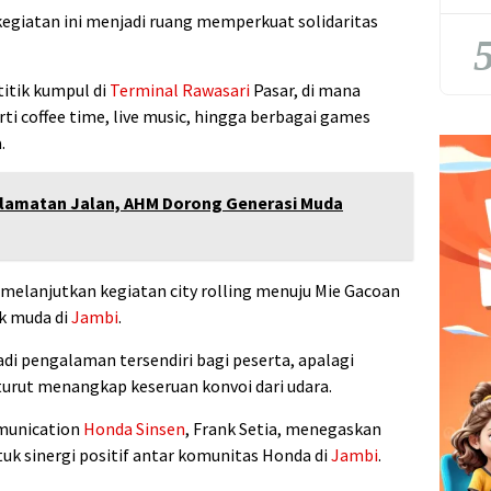
kegiatan ini menjadi ruang memperkuat solidaritas
5
itik kumpul di
Terminal Rawasari
Pasar, di mana
ti coffee time, live music, hingga berbagai games
.
lamatan Jalan, AHM Dorong Generasi Muda
elanjutkan kegiatan city rolling menuju Mie Gacoan
ak muda di
Jambi
.
i pengalaman tersendiri bagi peserta, apalagi
rut menangkap keseruan konvoi dari udara.
munication
Honda Sinsen
, Frank Setia, menegaskan
uk sinergi positif antar komunitas Honda di
Jambi
.