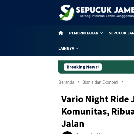
Loncat
ke
konten
PEMERINTAHAN
SEPUCUK JA
LAINNYA
Breaking News!
Jangan Salah Wakt
Beranda
Bisnis dan Ekonomi
Vario Night Ride
Komunitas, Ribua
Jalan