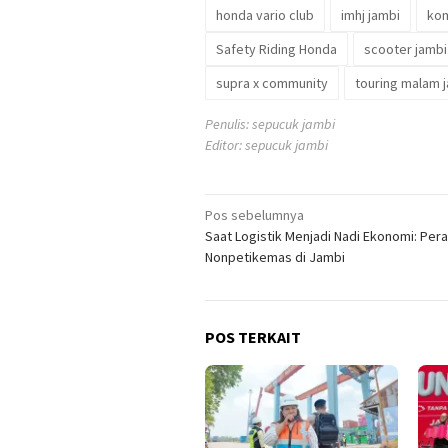
honda vario club
imhj jambi
kom
Safety Riding Honda
scooter jambi
supra x community
touring malam 
Penulis: sepucuk jambi
Editor: sepucuk jambi
Navigasi
Pos sebelumnya
Saat Logistik Menjadi Nadi Ekonomi: Per
pos
Nonpetikemas di Jambi
POS TERKAIT