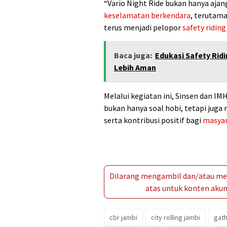
“Vario Night Ride bukan hanya ajan
keselamatan berkendara
, terutam
terus menjadi pelopor
safety riding
Baca juga:
Edukasi Safety Rid
Lebih Aman
Melalui kegiatan ini, Sinsen dan 
bukan hanya soal hobi, tetapi juga
serta kontribusi positif bagi
masya
Dilarang mengambil dan/atau men
atas untuk konten akun 
cbr jambi
city rolling jambi
gat