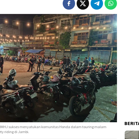
BERIT
dan IMHJ sukses menyatukan komunitas Honda dalam touring malam
y riding di Jambi.