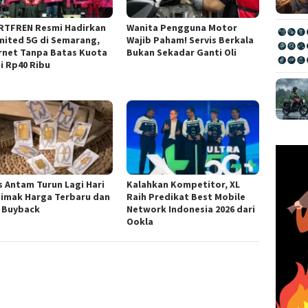
RTFREN Resmi Hadirkan
Wanita Pengguna Motor
mited 5G di Semarang,
Wajib Paham! Servis Berkala
rnet Tanpa Batas Kuota
Bukan Sekadar Ganti Oli
i Rp40 Ribu
 Antam Turun Lagi Hari
Kalahkan Kompetitor, XL
 Simak Harga Terbaru dan
Raih Predikat Best Mobile
i Buyback
Network Indonesia 2026 dari
Ookla