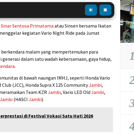
T
Sinar Sentosa Primatama
atau Sinsen bersama
Ikatan
menggelar kegiatan Vario Night Ride pada Jumat
nda berkendara malam yang mempertemukan para
1
i generasi dalam satu wadah kebersamaan, gaya hidup,
kendara
.
2
 komunitas di bawah naungan IMHJ, seperti
Honda Vario
 Club
(JCC),
Honda Supra X 125 Community
Jambi
,
ut meramaikan Team KZR
Jambi
, Vario LED Old
Jambi
,
3
Jambi
(HASCI
Jambi
).
rprestasi di Festival Vokasi Satu Hati 2026
4