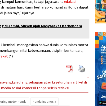
g kumpul komunitas, tetapi juga sarana
edukasi
a di malam hari. Kami berharap komunitas Honda dapat
di jalan raya,” ujarnya.
ing di Jambi, Sinsen Ajak Masyarakat Berkendara
IMHJ kembali menegaskan bahwa dunia komunitas motor
 membangun nilai kebersamaan, disiplin berkendara,
rakat
.(*)
ayangkan ulang sebagian atau keseluruhan artikel di
media sosial komersil tanpa seizin redaksi.
hering motor honda
honda indonesia