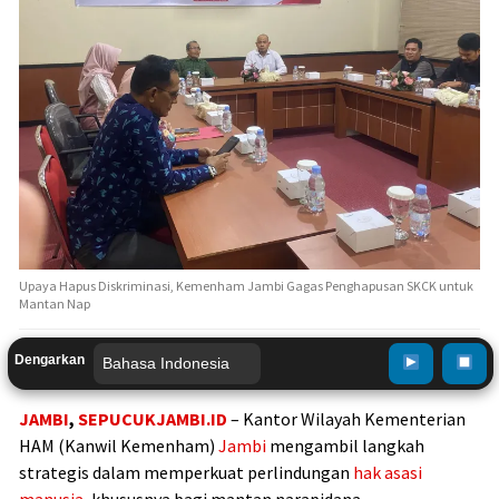
Upaya Hapus Diskriminasi, Kemenham Jambi Gagas Penghapusan SKCK untuk
Mantan Nap
Dengarkan
JAMBI
,
SEPUCUKJAMBI.ID
– Kantor Wilayah Kementerian
HAM (Kanwil Kemenham)
Jambi
mengambil langkah
strategis dalam memperkuat perlindungan
hak asasi
manusia
, khususnya bagi mantan narapidana.