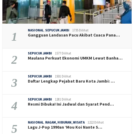
NASIONAL
,
SEPUCUK JAMBI
1735 Dilihat
1
Gangguan Landasan Pacu Akibat Cuaca Pana…
SEPUCUK JAMBI
1577 Dilihat
2
Maulana Perkuat Ekonomi UMKM Lewat Banha…
SEPUCUK JAMBI
1501 Dilihat
3
Daftar Lengkap Pejabat Baru Kota Jambi: …
SEPUCUK JAMBI
1281 Dilihat
4
Resmi Dibuka! Ini Jadwal dan Syarat Pend…
NASIONAL
,
RAGAM, HIBURAN, WISATA
1222 Dilihat
5
Lagu J-Pop 1990an ‘Mou Koi Nante S…