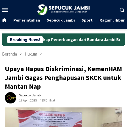
Loncat
Menu
ke
Mobile
konten
Pemerintahan
Sepucuk Jambi
Sport
Ragam, Hibura
tar Lengkap Penerbangan dari Bandara Jambi Besok
Breaking News!
Festiva
Beranda
Hukum
Upaya Hapus Diskriminasi, KemenHAM
Jambi Gagas Penghapusan SKCK untuk
Mantan Nap
Sepucuk Jambi
17 April 2025
419 Dilihat