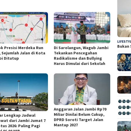
LIFESTY
Bukan 
k Presisi Merdeka Run
Di Sarolangun, Wagub Jambi
, Sejumlah Jalan di Kota
Tekankan Pencegahan
i Ditutup
Radikalisme dan Bullying
Harus Dimulai dari Sekolah
Anggaran Jalan Jambi Rp70
Miliar Dinilai Belum Cukup,
ar Lengkap Jadwal
DPRD Soroti Target Jalan
wat dari Jambi Jumat 7
Mantap 2027
tus 2026: Paling Pagi
l 06.00 WIB