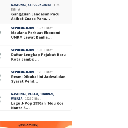
NASIONAL
,
SEPUCUK JAMBI
1734
Dilihat
Gangguan Landasan Pacu
Akibat Cuaca Pana…
SEPUCUK JAMBI
1577 Dilihat
Maulana Perkuat Ekonomi
UMKM Lewat Banha…
SEPUCUK JAMBI
1501 Dilihat
Daftar Lengkap Pejabat Baru
Kota Jambi: …
SEPUCUK JAMBI
1281 Dilihat
Resmi Dibuka! Ini Jadwal dan
Syarat Pend…
NASIONAL
,
RAGAM, HIBURAN,
WISATA
1222 Dilihat
Lagu J-Pop 1990an ‘Mou Koi
Nante S…