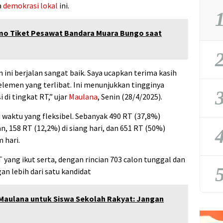
a
demokrasi lokal
ini.
1
romo Tiket Pesawat Bandara Muara Bungo saat
2
 ini berjalan sangat baik. Saya ucapkan terima kasih
 elemen yang terlibat. Ini menunjukkan tingginya
3
 di tingkat RT,” ujar
Maulana
, Senin (28/4/2025).
i waktu yang fleksibel. Sebanyak 490 RT (37,8%)
, 158 RT (12,2%) di siang hari, dan 651 RT (50%)
4
 hari.
 yang ikut serta, dengan rincian 703 calon tunggal dan
5
gan lebih dari satu kandidat
 Maulana untuk Siswa Sekolah Rakyat: Jangan