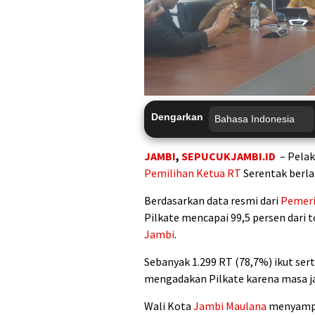
Dengarkan
JAMBI
,
SEPUCUKJAMBI.ID
– Pelak
Pemilihan Ketua RT
Serentak berla
Berdasarkan data resmi dari
Pemer
Pilkate mencapai 99,5 persen dari t
Jambi
.
Sebanyak 1.299 RT (78,7%) ikut ser
mengadakan Pilkate karena masa j
Wali Kota
Jambi
Maulana
menyampai