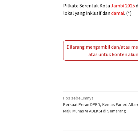
Pilkate Serentak Kota
Jambi
2025
d
lokal yang inklusif dan
damai
. (*)
Dilarang mengambil dan/atau men
atas untuk konten akun 
Navigasi
Pos sebelumnya
Perkuat Peran DPRD, Kemas Faried Alfare
pos
Maju Munas VI ADEKSI di Semarang