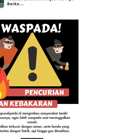
Berke…