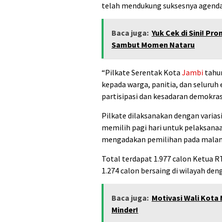
telah mendukung suksesnya agend
Baca juga:
Yuk Cek di Sini! P
Sambut Momen Nataru
“Pilkate Serentak Kota
Jambi
tahun
kepada warga, panitia, dan seluruh
partisipasi dan kesadaran demokrasi
Pilkate dilaksanakan dengan varias
memilih pagi hari untuk pelaksanaan
mengadakan pemilihan pada malam
Total terdapat 1.977 calon Ketua RT
1.274 calon bersaing di wilayah den
Baca juga:
Motivasi Wali Kota
Minder!