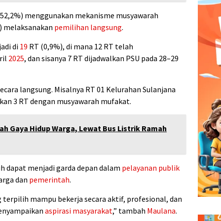
T (52,2%) menggunakan mekanisme musyawarah
%) melaksanakan
pemilihan langsung
.
adi di
19
RT (0,9%), di mana 12 RT telah
ril
2025
, dan sisanya 7 RT dijadwalkan PSU pada 28–29
cara langsung. Misalnya RT 01 Kelurahan Sulanjana
gkan 3 RT dengan musyawarah mufakat.
ah Gaya Hidup Warga, Lewat Bus Listrik Ramah
lih dapat menjadi garda depan dalam
pelayanan publik
arga dan
pemerintah
.
terpilih mampu bekerja secara aktif, profesional, dan
menyampaikan
aspirasi masyarakat
,” tambah
Maulana
.