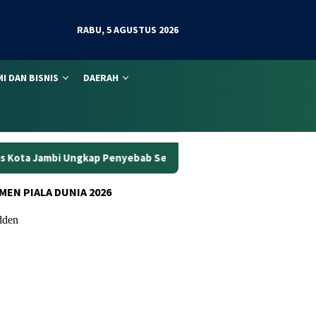
RABU, 5 AGUSTUS 2026
I DAN BISNIS
DAERAH
 Penyebab Sebenarnya
Wanita Pengguna Motor Wajib Paham
MEN PIALA DUNIA 2026