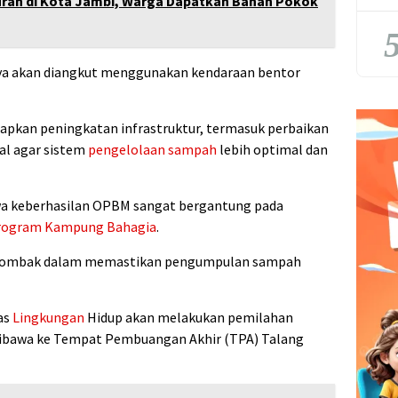
rah di Kota Jambi, Warga Dapatkan Bahan Pokok
5
a akan diangkut menggunakan kendaraan bentor
apkan peningkatan infrastruktur, termasuk perbaikan
al agar sistem
pengelolaan sampah
lebih optimal dan
 keberhasilan OPBM sangat bergantung pada
rogram Kampung Bahagia
.
g tombak dalam memastikan pengumpulan sampah
as
Lingkungan
Hidup akan melakukan pemilahan
dibawa ke Tempat Pembuangan Akhir (TPA) Talang