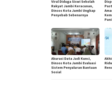
Viral Diduga Siswi Sekolah
Disp
Rakyat Jambi Keracunan,
Past
Dinsos Kota Jambi Ungkap
Ama
Penyebab Sebenarnya
Kema
Pani
Akurasi Data Jadi Kunci,
Akhi
Dinsos Kota Jambi Evaluasi
Ridw
Sistem Penyaluran Bantuan
Ren
Sosial