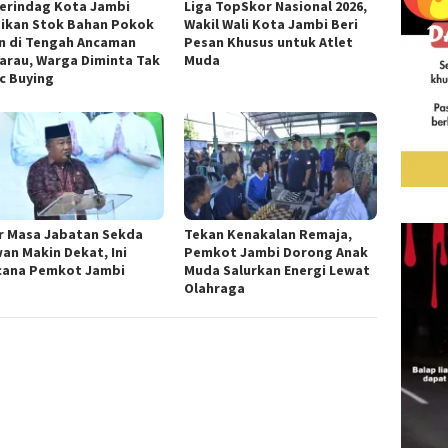
erindag Kota Jambi
Liga TopSkor Nasional 2026,
ikan Stok Bahan Pokok
Wakil Wali Kota Jambi Beri
n di Tengah Ancaman
Pesan Khusus untuk Atlet
rau, Warga Diminta Tak
Muda
c Buying
r Masa Jabatan Sekda
Tekan Kenakalan Remaja,
an Makin Dekat, Ini
Pemkot Jambi Dorong Anak
cana Pemkot Jambi
Muda Salurkan Energi Lewat
Olahraga