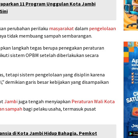
Paparkan 11 Program Unggulan Kota Jambi
Sini
an perubahan perilaku
masyarakat
dalam
pengelolaan
daya tidak membuang sampah sembarangan.
apkan langkah tegas berupa penegakan peraturan
ikuti sistem OPBM setelah diberlakukan secara
s, tetapi sistem pengelolaan yang disiplin karena
i,” demikian garis besar kebijakan yang disampaikan
ot
Jambi
juga tengah menyiapkan
Peraturan Wali Kota
an sampah
bagi pelaku usaha, termasuk pusat
ansia di Kota Jambi Hidup Bahagia, Pemkot