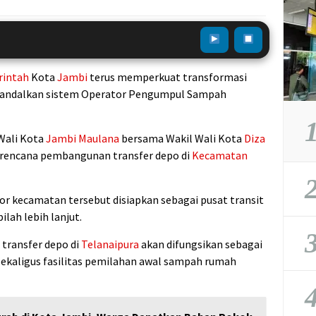
intah
Kota
Jambi
terus memperkuat transformasi
ndalkan sistem Operator Pengumpul Sampah
1
 Wali Kota
Jambi
Maulana
bersama Wakil Wali Kota
Diza
 rencana pembangunan transfer depo di
Kecamatan
2
or kecamatan tersebut disiapkan sebagai pusat transit
lah lebih lanjut.
3
transfer depo di
Telanaipura
akan difungsikan sebagai
kaligus fasilitas pemilahan awal sampah rumah
4