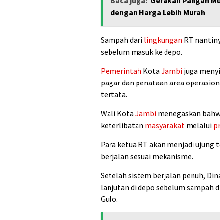
Baca juga:
Gerakan Pangan Mu
dengan Harga Lebih Murah
Sampah dari
lingkungan
RT nantiny
sebelum masuk ke depo.
Pemerintah
Kota
Jambi
juga menyi
pagar dan penataan area operasion
tertata.
Wali Kota
Jambi
menegaskan bahwa
keterlibatan
masyarakat
melalui
p
Para ketua RT akan menjadi ujun
berjalan sesuai mekanisme.
Setelah sistem berjalan penuh, Din
lanjutan di depo sebelum sampah 
Gulo.