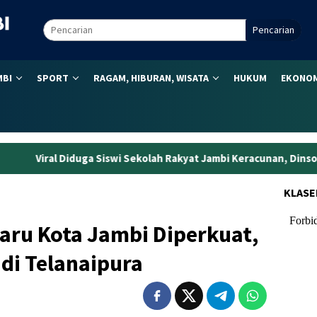
Pencarian
MBI
SPORT
RAGAM, HIBURAN, WISATA
HUKUM
EKONOM
iswi Sekolah Rakyat Jambi Keracunan, Dinsos Kota Jambi Ungkap
KLASE
aru Kota Jambi Diperkuat,
 di Telanaipura