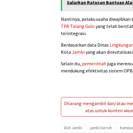
Salurkan Ratusan Bantuan Ala
Nantinya, pelaku usaha diwajibkan
TPA Talang Gulo
yang telah bersta
terintegrasi.
Berdasarkan data Dinas
Lingkunga
Kota
Jambi
yang akan direvitalisasi
Selain itu,
pemerintah
juga merenc
mendukung efektivitas sistem OPBM 
Dilarang mengambil dan/atau men
atas untuk konten akun 
DLH Jambi
jambi bersih
Kampun