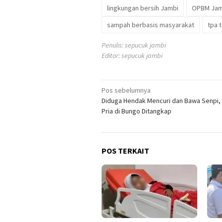
lingkungan bersih Jambi
OPBM Jam
sampah berbasis masyarakat
tpa 
Penulis: sepucuk jambi
Editor: sepucuk jambi
Navigasi
Pos sebelumnya
Diduga Hendak Mencuri dan Bawa Senpi,
pos
Pria di Bungo Ditangkap
POS TERKAIT