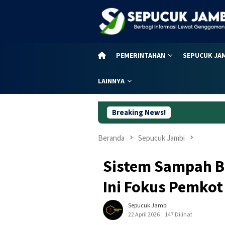
Loncat
ke
konten
PEMERINTAHAN
SEPUCUK JA
LAINNYA
Breaking News!
Viral Diduga S
Beranda
Sepucuk Jambi
Sistem Sampah B
Ini Fokus Pemkot
Sepucuk Jambi
22 April 2026
147 Dilihat