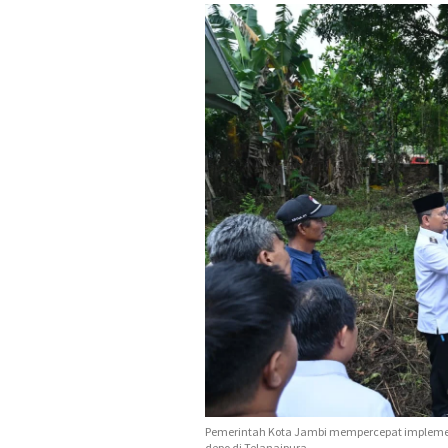
Pemerintah Kota Jambi mempercepat impleme
depo di Telanaipura.