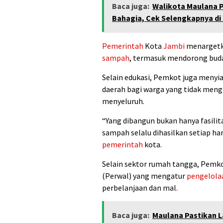
Baca juga:
Walikota Maulana 
Bahagia, Cek Selengkapnya di 
Pemerintah
Kota
Jambi
menargetk
sampah
, termasuk mendorong bu
Selain edukasi, Pemkot juga menyi
daerah bagi warga yang tidak meng
menyeluruh.
“Yang dibangun bukan hanya fasilita
sampah selalu dihasilkan setiap har
pemerintah
kota.
Selain sektor rumah tangga, Pemk
(Perwal) yang mengatur
pengelola
perbelanjaan dan mal.
Baca juga:
Maulana Pastikan L