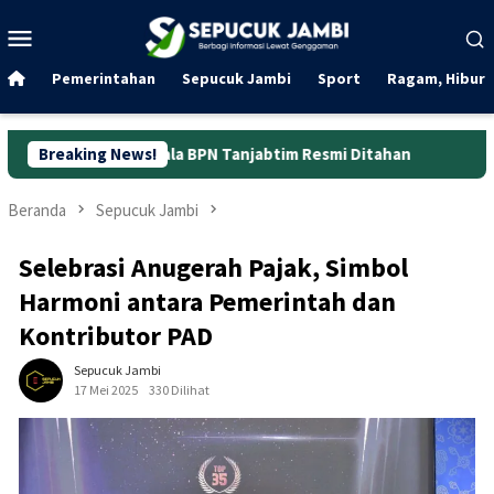
Loncat
Menu
ke
Mobile
konten
Pemerintahan
Sepucuk Jambi
Sport
Ragam, Hibura
epala BPN Tanjabtim Resmi Ditahan
Breaking News!
Dunia Kerja Berubah
Beranda
Sepucuk Jambi
Selebrasi Anugerah Pajak, Simbol
Harmoni antara Pemerintah dan
Kontributor PAD
Sepucuk Jambi
17 Mei 2025
330 Dilihat