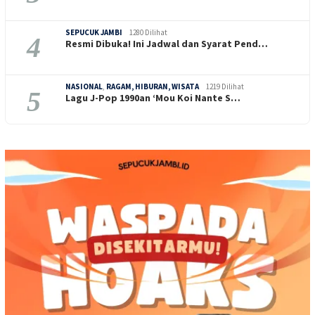
SEPUCUK JAMBI
1280 Dilihat
4
Resmi Dibuka! Ini Jadwal dan Syarat Pend…
NASIONAL
,
RAGAM, HIBURAN, WISATA
1219 Dilihat
5
Lagu J-Pop 1990an ‘Mou Koi Nante S…