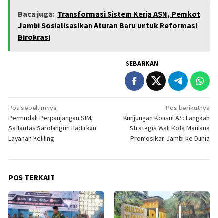
Baca juga:
Transformasi Sistem Kerja ASN, Pemkot
Jambi Sosialisasikan Aturan Baru untuk Reformasi
Birokrasi
SEBARKAN
Navigasi
Pos sebelumnya
Pos berikutnya
Permudah Perpanjangan SIM,
Kunjungan Konsul AS: Langkah
pos
Satlantas Sarolangun Hadirkan
Strategis Wali Kota Maulana
Layanan Keliling
Promosikan Jambi ke Dunia
POS TERKAIT