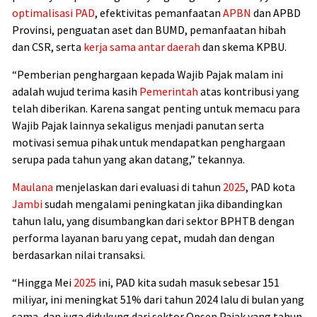
optimalisasi PAD
, efektivitas pemanfaatan
APBN
dan APBD
Provinsi, penguatan aset dan BUMD, pemanfaatan hibah
dan CSR, serta
kerja sama antar daerah
dan skema KPBU.
“Pemberian penghargaan kepada Wajib Pajak malam ini
adalah wujud terima kasih
Pemerintah
atas kontribusi yang
telah diberikan. Karena sangat penting untuk memacu para
Wajib Pajak lainnya sekaligus menjadi panutan serta
motivasi semua pihak untuk mendapatkan penghargaan
serupa pada tahun yang akan datang,” tekannya.
Maulana
menjelaskan dari evaluasi di tahun
2025
, PAD kota
Jambi
sudah mengalami peningkatan jika dibandingkan
tahun lalu, yang disumbangkan dari sektor BPHTB dengan
performa layanan baru yang cepat, mudah dan dengan
berdasarkan nilai transaksi.
“Hingga Mei
2025
ini, PAD kita sudah masuk sebesar 151
miliyar, ini meningkat 51% dari tahun 2024 lalu di bulan yang
sama, dan juga didukung dari sektor Opsen Pajak yang tahun