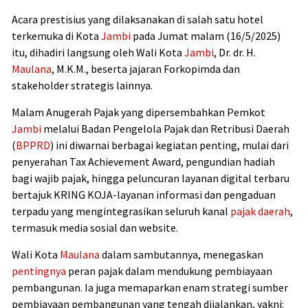
Acara prestisius yang dilaksanakan di salah satu hotel
terkemuka di Kota
Jambi
pada Jumat malam (16/5/2025)
itu, dihadiri langsung oleh Wali Kota
Jambi
, Dr. dr. H.
Maulana
, M.K.M., beserta jajaran Forkopimda dan
stakeholder strategis lainnya.
Malam Anugerah Pajak yang dipersembahkan Pemkot
Jambi
melalui Badan Pengelola Pajak dan Retribusi Daerah
(
BPPRD
) ini diwarnai berbagai kegiatan penting, mulai dari
penyerahan Tax Achievement Award, pengundian hadiah
bagi wajib pajak, hingga peluncuran layanan digital terbaru
bertajuk KRING KOJA-layanan informasi dan pengaduan
terpadu yang mengintegrasikan seluruh kanal
pajak daerah
,
termasuk media sosial dan website.
Wali Kota
Maulana
dalam sambutannya, menegaskan
pentingnya
peran pajak dalam mendukung pembiayaan
pembangunan. Ia juga memaparkan enam strategi sumber
pembiayaan pembangunan yang tengah dijalankan, yakni: