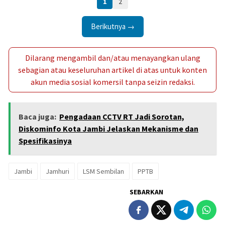
1
2
Berikutnya →
Dilarang mengambil dan/atau menayangkan ulang
sebagian atau keseluruhan artikel di atas untuk konten
akun media sosial komersil tanpa seizin redaksi.
Baca juga:
Pengadaan CCTV RT Jadi Sorotan,
Diskominfo Kota Jambi Jelaskan Mekanisme dan
Spesifikasinya
Jambi
Jamhuri
LSM Sembilan
PPTB
SEBARKAN