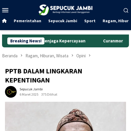
Loncat
Menu
ke
Mobile
konten
Pemerintahan
Sepucuk Jambi
Sport
Ragam, Hibura
api Menjaga Kepercayaan
Breaking News!
Curanmor di Oko Laundry Jambi:
Beranda
Ragam, Hiburan, Wisata
Opini
PPTB DALAM LINGKARAN
KEPENTINGAN
Sepucuk Jambi
6 Maret 2025
375 Dilihat