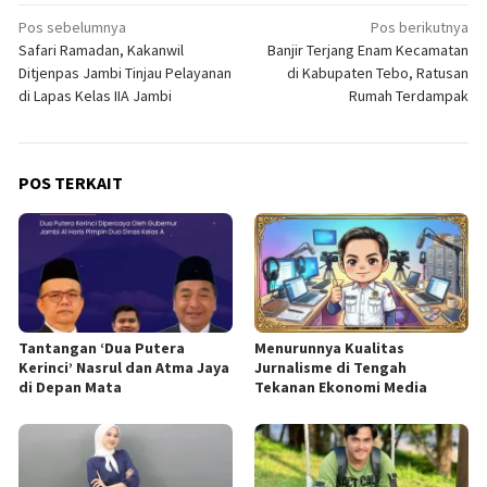
Navigasi
Pos sebelumnya
Pos berikutnya
Safari Ramadan, Kakanwil
Banjir Terjang Enam Kecamatan
pos
Ditjenpas Jambi Tinjau Pelayanan
di Kabupaten Tebo, Ratusan
di Lapas Kelas IIA Jambi
Rumah Terdampak
POS TERKAIT
Tantangan ‘Dua Putera
Menurunnya Kualitas
Kerinci’ Nasrul dan Atma Jaya
Jurnalisme di Tengah
di Depan Mata
Tekanan Ekonomi Media