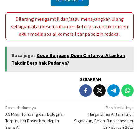
Dilarang mengambil dan/atau menayangkan ulang
sebagian atau keseluruhan artikel di atas untuk konten
akun media sosial komersil tanpa seizin redaksi.
Baca juga:
Coco Berjuang Demi Cintanya: Akankah
Takdir Berpihak Padanya?
SEBARKAN
Navigasi
Pos sebelumnya
Pos berikutnya
AC Milan Tumbang dari Bologna,
Harga Emas Antam Turun
pos
Terpuruk di Posisi Kedelapan
Signifikan, Begini Rinciannya per
Serie A
28 Februari 2025