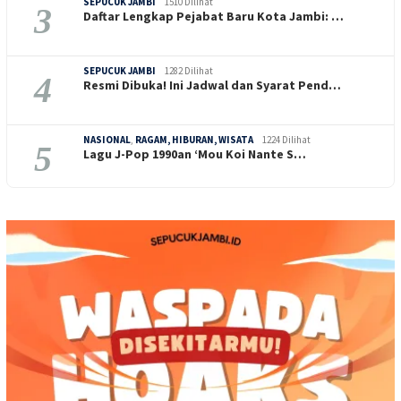
SEPUCUK JAMBI
1510 Dilihat
3
Daftar Lengkap Pejabat Baru Kota Jambi: …
SEPUCUK JAMBI
1282 Dilihat
4
Resmi Dibuka! Ini Jadwal dan Syarat Pend…
NASIONAL
,
RAGAM, HIBURAN, WISATA
1224 Dilihat
5
Lagu J-Pop 1990an ‘Mou Koi Nante S…