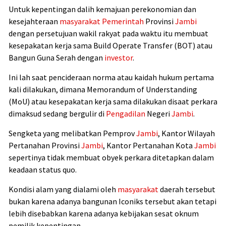
Untuk kepentingan dalih kemajuan perekonomian dan
kesejahteraan
masyarakat
Pemerintah
Provinsi
Jambi
dengan persetujuan wakil rakyat pada waktu itu membuat
kesepakatan kerja sama Build Operate Transfer (BOT) atau
Bangun Guna Serah dengan
investor
.
Ini lah saat pencideraan norma atau kaidah hukum pertama
kali dilakukan, dimana Memorandum of Understanding
(MoU) atau kesepakatan kerja sama dilakukan disaat perkara
dimaksud sedang bergulir di
Pengadilan
Negeri
Jambi
.
Sengketa yang melibatkan Pemprov
Jambi
, Kantor Wilayah
Pertanahan Provinsi
Jambi
, Kantor Pertanahan Kota
Jambi
sepertinya tidak membuat obyek perkara ditetapkan dalam
keadaan status quo.
Kondisi alam yang dialami oleh
masyarakat
daerah tersebut
bukan karena adanya bangunan Iconiks tersebut akan tetapi
lebih disebabkan karena adanya kebijakan sesat oknum
pemilik kepentingan.