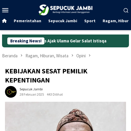
Loncat
Menu
ke
Mobile
konten
Pemerintahan
Sepucuk Jambi
Sport
Ragam, Hibura
Haris Ajak Ulama Gelar Salat Istisqa
Breaking News!
Kejurnas IMC 2026: Mu
Beranda
Ragam, Hiburan, Wisata
Opini
KEBIJAKAN SESAT PEMILIK
KEPENTINGAN
Sepucuk Jambi
28 Februari 2025
443 Dilihat