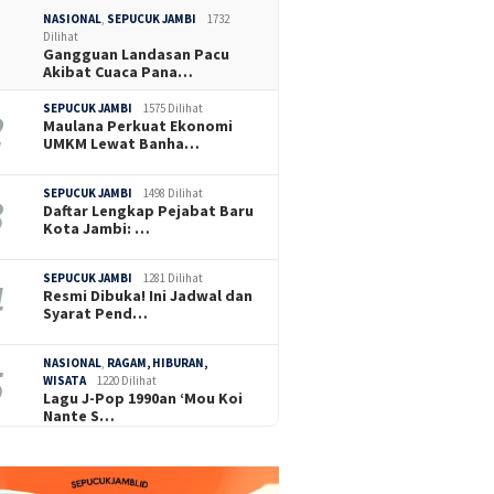
NASIONAL
,
SEPUCUK JAMBI
1732
Dilihat
Gangguan Landasan Pacu
Akibat Cuaca Pana…
SEPUCUK JAMBI
1575 Dilihat
Maulana Perkuat Ekonomi
UMKM Lewat Banha…
SEPUCUK JAMBI
1498 Dilihat
Daftar Lengkap Pejabat Baru
Kota Jambi: …
SEPUCUK JAMBI
1281 Dilihat
Resmi Dibuka! Ini Jadwal dan
Syarat Pend…
NASIONAL
,
RAGAM, HIBURAN,
WISATA
1220 Dilihat
Lagu J-Pop 1990an ‘Mou Koi
Nante S…