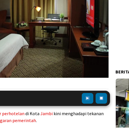
BERIT
r perhotelan
di Kota
Jambi
kini menghadapi tekanan
ggaran
pemerintah
.