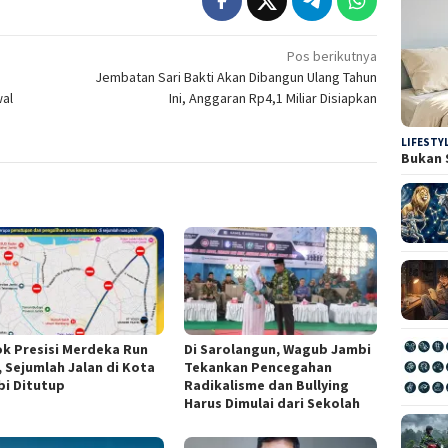
Pos berikutnya
Jembatan Sari Bakti Akan Dibangun Ulang Tahun
wal
Ini, Anggaran Rp4,1 Miliar Disiapkan
LIFESTY
Bukan 
k Presisi Merdeka Run
Di Sarolangun, Wagub Jambi
, Sejumlah Jalan di Kota
Tekankan Pencegahan
i Ditutup
Radikalisme dan Bullying
Harus Dimulai dari Sekolah