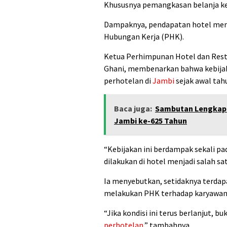
Khususnya pemangkasan belanja kegi
Dampaknya, pendapatan hotel menu
Hubungan Kerja (PHK).
Ketua Perhimpunan Hotel dan Rest
Ghani, membenarkan bahwa kebijak
perhotelan di
Jambi
sejak awal ta
Baca juga:
Sambutan Lengkap 
Jambi ke-625 Tahun
“Kebijakan ini berdampak sekali pa
dilakukan di hotel menjadi salah sa
Ia menyebutkan, setidaknya terdapa
melakukan PHK terhadap karyawan m
“Jika kondisi ini terus berlanjut, 
perhotelan
,” tambahnya.