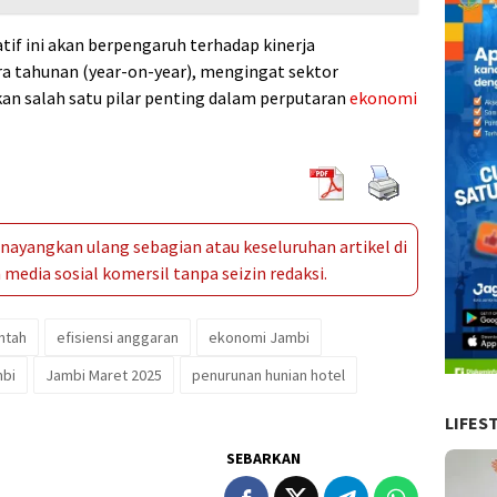
if ini akan berpengaruh terhadap kinerja
a tahunan (year-on-year), mengingat sektor
an salah satu pilar penting dalam perputaran
ekonomi
ayangkan ulang sebagian atau keseluruhan artikel di
media sosial komersil tanpa seizin redaksi.
ntah
efisiensi anggaran
ekonomi Jambi
mbi
Jambi Maret 2025
penurunan hunian hotel
LIFES
SEBARKAN