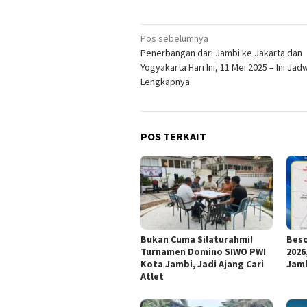
Navigasi
Pos sebelumnya
Penerbangan dari Jambi ke Jakarta dan
pos
Yogyakarta Hari Ini, 11 Mei 2025 – Ini Jad
Lengkapnya
POS TERKAIT
Bukan Cuma Silaturahmi!
Beso
Turnamen Domino SIWO PWI
2026
Kota Jambi, Jadi Ajang Cari
Jamb
Atlet