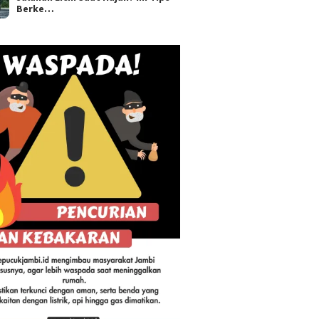
Berke…