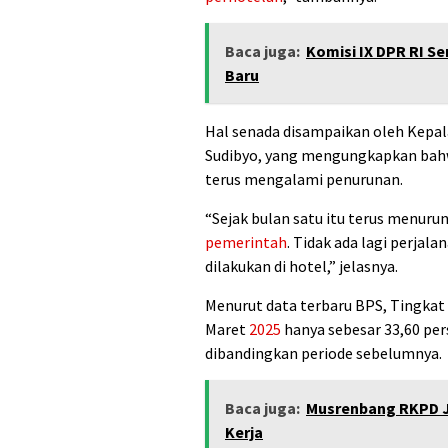
Baca juga:
Komisi IX DPR RI S
Baru
Hal senada disampaikan oleh Kepala
Sudibyo, yang mengungkapkan bahw
terus mengalami penurunan.
“Sejak bulan satu itu terus menurun,
pemerintah
. Tidak ada lagi perja
dilakukan di hotel,” jelasnya.
Menurut data terbaru BPS, Tingkat
Maret
2025
hanya sebesar 33,60 per
dibandingkan periode sebelumnya.
Baca juga:
Musrenbang RKPD Ja
Kerja