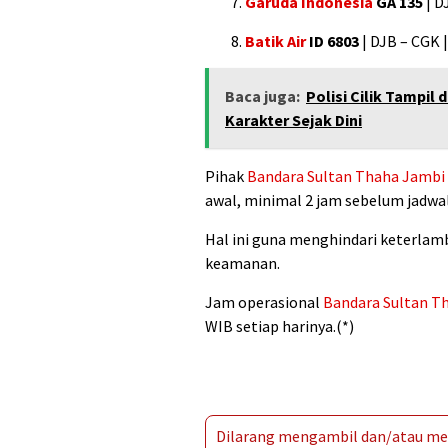
Garuda Indonesia
GA 135
| D
Batik Air
ID 6803
| DJB – CGK 
Baca juga:
Polisi Cilik Tampil
Karakter Sejak Dini
Pihak
Bandara
Sultan Thaha
Jambi
awal, minimal 2 jam sebelum jadwa
Hal ini guna menghindari keterlam
keamanan.
Jam operasional
Bandara
Sultan T
WIB setiap harinya.(*)
Dilarang mengambil dan/atau men