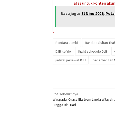
atas untuk konten akun 
Baca juga:
El Nino 2026, Pet
Bandara Jambi
Bandara Sultan Tha
DJB ke YIA
flight schedule DJB
jadwal pesawat DJB
penerbangan M
Navigasi
Pos sebelumnya
Waspada! Cuaca Ekstrem Landa Wilayah 
pos
Hingga Dini Hari