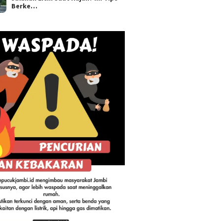
Berke…