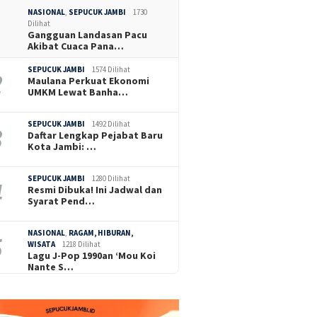
NASIONAL
,
SEPUCUK JAMBI
1730
Dilihat
Gangguan Landasan Pacu
Akibat Cuaca Pana…
SEPUCUK JAMBI
1574 Dilihat
Maulana Perkuat Ekonomi
UMKM Lewat Banha…
SEPUCUK JAMBI
1492 Dilihat
Daftar Lengkap Pejabat Baru
Kota Jambi: …
SEPUCUK JAMBI
1280 Dilihat
Resmi Dibuka! Ini Jadwal dan
Syarat Pend…
NASIONAL
,
RAGAM, HIBURAN,
WISATA
1218 Dilihat
Lagu J-Pop 1990an ‘Mou Koi
Nante S…