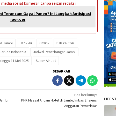
media sosial komersil tanpa seizin redaksi.
ani Terancam Gagal Panen? Ini Langkah Antisipasi
BWSS VI
ha Jambi
Batik Air
Citilink
DJB ke CGK
Garuda Indonesia
Jadwal Penerbangan Jambi
inggu 11 Mei 2025
Super Air Jet
SEBARKAN
Pos berikutnya
LIFES
Jambi
PHK Massal Ancam Hotel di Jambi, Imbas Efisiensi
Anggaran Pemerintah