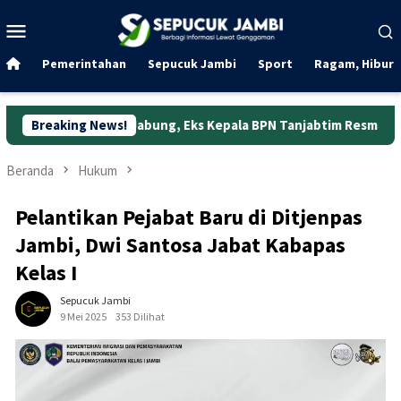
Loncat
Menu
ke
Mobile
konten
Pemerintahan
Sepucuk Jambi
Sport
Ragam, Hibura
g Jabung, Eks Kepala BPN Tanjabtim Resmi Ditahan
Breaking News!
Duni
Beranda
Hukum
Pelantikan Pejabat Baru di Ditjenpas
Jambi, Dwi Santosa Jabat Kabapas
Kelas I
Sepucuk Jambi
9 Mei 2025
353 Dilihat