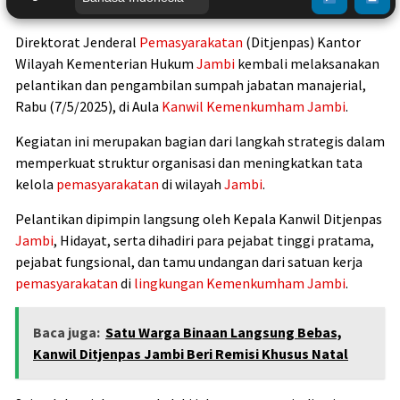
Direktorat Jenderal
Pemasyarakatan
(Ditjenpas) Kantor
Wilayah Kementerian Hukum
Jambi
kembali melaksanakan
pelantikan dan pengambilan sumpah jabatan manajerial,
Rabu (7/5/2025), di Aula
Kanwil Kemenkumham
Jambi
.
Kegiatan ini merupakan bagian dari langkah strategis dalam
memperkuat struktur organisasi dan meningkatkan tata
kelola
pemasyarakatan
di wilayah
Jambi
.
Pelantikan dipimpin langsung oleh Kepala Kanwil Ditjenpas
Jambi
, Hidayat, serta dihadiri para pejabat tinggi pratama,
pejabat fungsional, dan tamu undangan dari satuan kerja
pemasyarakatan
di
lingkungan
Kemenkumham
Jambi
.
Baca juga:
Satu Warga Binaan Langsung Bebas,
Kanwil Ditjenpas Jambi Beri Remisi Khusus Natal