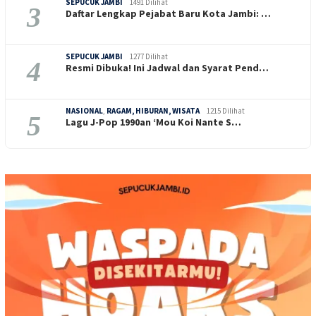
SEPUCUK JAMBI
1491 Dilihat
3
Daftar Lengkap Pejabat Baru Kota Jambi: …
SEPUCUK JAMBI
1277 Dilihat
4
Resmi Dibuka! Ini Jadwal dan Syarat Pend…
NASIONAL
,
RAGAM, HIBURAN, WISATA
1215 Dilihat
5
Lagu J-Pop 1990an ‘Mou Koi Nante S…