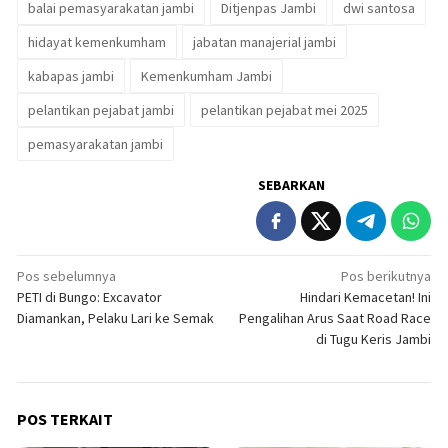
balai pemasyarakatan jambi
Ditjenpas Jambi
dwi santosa
hidayat kemenkumham
jabatan manajerial jambi
kabapas jambi
Kemenkumham Jambi
pelantikan pejabat jambi
pelantikan pejabat mei 2025
pemasyarakatan jambi
SEBARKAN
Navigasi
Pos sebelumnya
Pos berikutnya
PETI di Bungo: Excavator
Hindari Kemacetan! Ini
pos
Diamankan, Pelaku Lari ke Semak
Pengalihan Arus Saat Road Race
di Tugu Keris Jambi
POS TERKAIT