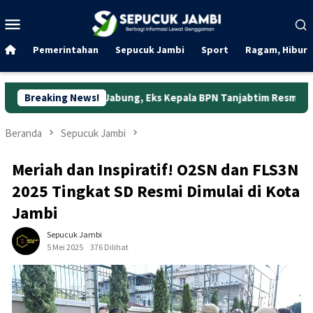
Loncat
Menu
ke
Mobile
konten
Pemerintahan
Sepucuk Jambi
Sport
Ragam, Hibura
g Jabung, Eks Kepala BPN Tanjabtim Resmi Ditahan
Breaking News!
Duni
Beranda
Sepucuk Jambi
Meriah dan Inspiratif! O2SN dan FLS3N
2025 Tingkat SD Resmi Dimulai di Kota
Jambi
Sepucuk Jambi
5 Mei 2025
376 Dilihat