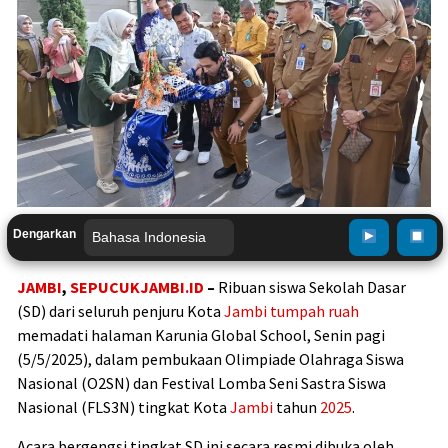
Dengarkan
JAMBI
,
SEPUCUKJAMBI.ID
–
Ribuan siswa Sekolah Dasar
(SD) dari seluruh penjuru Kota
Jambi
tumpah ruah
memadati halaman Karunia Global School, Senin pagi
(5/5/2025), dalam pembukaan Olimpiade Olahraga Siswa
Nasional (O2SN) dan Festival Lomba Seni Sastra Siswa
Nasional (FLS3N) tingkat Kota
Jambi
tahun
2025
.
Acara bergengsi tingkat SD ini secara resmi dibuka oleh