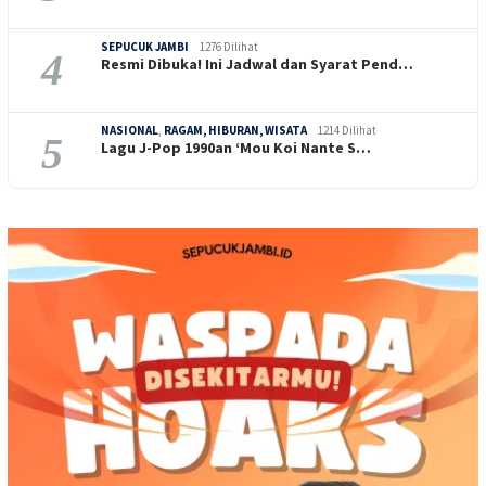
SEPUCUK JAMBI
1276 Dilihat
4
Resmi Dibuka! Ini Jadwal dan Syarat Pend…
NASIONAL
,
RAGAM, HIBURAN, WISATA
1214 Dilihat
5
Lagu J-Pop 1990an ‘Mou Koi Nante S…