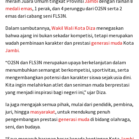
meraih Juara Umum tingkat Provinsi
Jambi
dengan raihan 8
medali emas
, 1 perak, dan 4 perunggu dari O2SN serta 2
emas dari cabang seni FLS3N.
Dalam sambutannya,
Wakil Wali Kota Diza
menegaskan
bahwa ajang ini bukan sekadar kompetisi, tetapi merupakan
wadah pembinaan karakter dan prestasi
generasi muda
Kota
Jambi
.
“O2SN dan FLS3N merupakan upaya berkelanjutan dalam
menumbuhkan semangat berkompetisi, sportivitas, serta
mengembangkan potensi dan karakter siswa sejak usia dini.
Kita ingin melahirkan atlet dan seniman muda berprestasi
yang menjadi inspirasi bagi negeri ini,” ujar Diza.
Ia juga mengajak semua pihak, mulai dari pendidik, pembina,
juri, hingga
masyarakat
, untuk mendukung penuh
pengembangan prestasi
generasi muda
di bidang olahraga,
seni, dan budaya.
“Saya menaruh harapan besar kepada kontingen Kota
Jambi