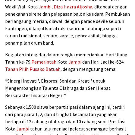
Wakil Wali Kota
Jambi
,
Diza Hazra Aljosha
, ditandai dengan
penekanan sirene dan pelepasan balon ke udara. Pembukaan
berlangsung meriah, diawali dengan parade devile seluruh
kontingen, dilanjutkan atraksi seni dan olahraga seperti
tarian tradisional, senam, karate, pencak silat, hingga
penampilan drum band.
Kegiatan ini digelar dalam rangka memeriahkan Hari Ulang
Tahun ke-79
Pemerintah
Kota
Jambi
dan Hari Jadi ke-624
Tanah Pilih Pusako Batuah
, dengan mengusung tema:
“Sinergi Inovatif, Ekspresi Seni dan Kreatif untuk
Mengembangkan Talenta Olahraga dan Seni Hebat
Berkarakter Inspirasi Negeri.”
Sebanyak 1.500 siswa berpartisipasi dalam ajang ini, terdiri
dari para juara 1, 2, dan 3 tingkat kecamatan yang akan
berlaga di 12 cabang olahraga dan 10 cabang seni. Prestasi
Kota
Jambi
tahun lalu menjadi pelecut semangat: berhasil