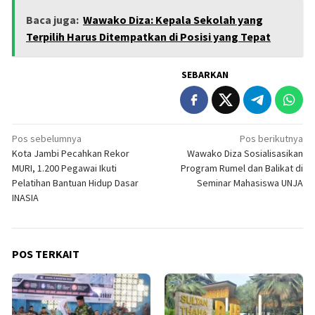
Baca juga:
Wawako Diza: Kepala Sekolah yang
Terpilih Harus Ditempatkan di Posisi yang Tepat
SEBARKAN
Navigasi
Pos sebelumnya
Pos berikutnya
Kota Jambi Pecahkan Rekor
Wawako Diza Sosialisasikan
pos
MURI, 1.200 Pegawai Ikuti
Program Rumel dan Balikat di
Pelatihan Bantuan Hidup Dasar
Seminar Mahasiswa UNJA
INASIA
POS TERKAIT