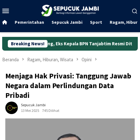
Loncat
Menu
ke
Mobile
konten
Pemerintahan
Sepucuk Jambi
Sport
Ragam, Hibura
abung, Eks Kepala BPN Tanjabtim Resmi Ditahan
Breaking News!
Dunia Ke
Beranda
Ragam, Hiburan, Wisata
Opini
Menjaga Hak Privasi: Tanggung Jawab
Negara dalam Perlindungan Data
Pribadi
Sepucuk Jambi
13 Mei 2025
745 Dilihat