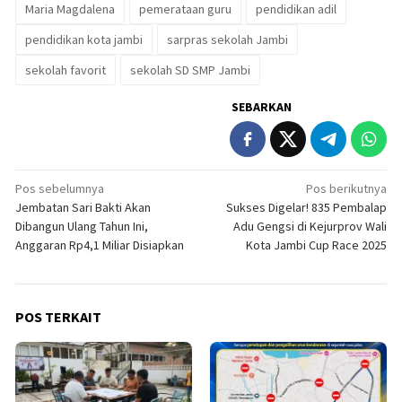
Maria Magdalena
pemerataan guru
pendidikan adil
pendidikan kota jambi
sarpras sekolah Jambi
sekolah favorit
sekolah SD SMP Jambi
SEBARKAN
Navigasi
Pos sebelumnya
Pos berikutnya
Jembatan Sari Bakti Akan
Sukses Digelar! 835 Pembalap
pos
Dibangun Ulang Tahun Ini,
Adu Gengsi di Kejurprov Wali
Anggaran Rp4,1 Miliar Disiapkan
Kota Jambi Cup Race 2025
POS TERKAIT