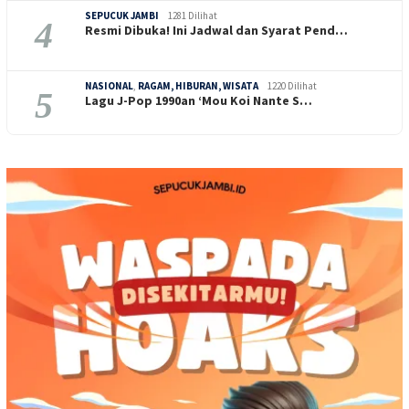
SEPUCUK JAMBI
1281 Dilihat
4
Resmi Dibuka! Ini Jadwal dan Syarat Pend…
NASIONAL
,
RAGAM, HIBURAN, WISATA
1220 Dilihat
5
Lagu J-Pop 1990an ‘Mou Koi Nante S…