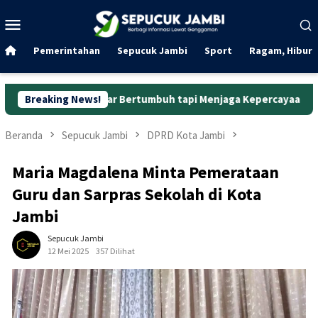
Loncat
Menu
ke
Mobile
konten
Pemerintahan
Sepucuk Jambi
Sport
Ragam, Hibura
ekadar Bertumbuh tapi Menjaga Kepercayaan
Breaking News!
Curanmor di
Beranda
Sepucuk Jambi
DPRD Kota Jambi
Maria Magdalena Minta Pemerataan
Guru dan Sarpras Sekolah di Kota
Jambi
Sepucuk Jambi
12 Mei 2025
357 Dilihat