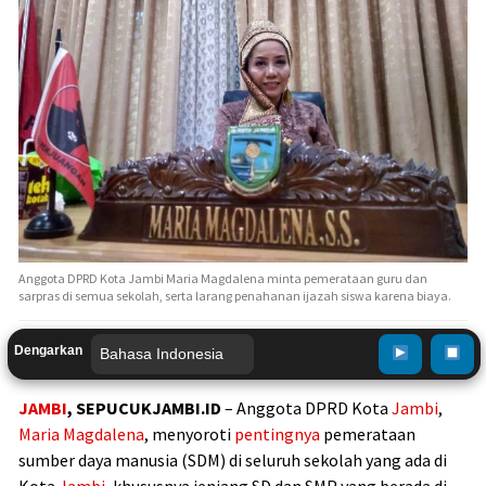
Anggota DPRD Kota Jambi Maria Magdalena minta pemerataan guru dan
sarpras di semua sekolah, serta larang penahanan ijazah siswa karena biaya.
Dengarkan
JAMBI
, SEPUCUKJAMBI.ID
– Anggota DPRD Kota
Jambi
,
Maria Magdalena
, menyoroti
pentingnya
pemerataan
sumber daya manusia (SDM) di seluruh sekolah yang ada di
Kota
Jambi
, khususnya jenjang SD dan SMP yang berada di