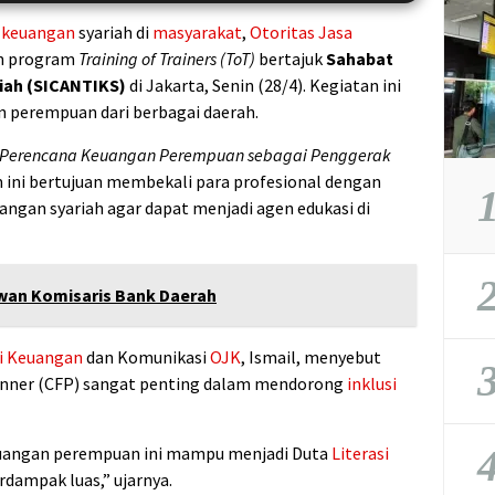
i keuangan
syariah di
masyarakat
,
Otoritas Jasa
n program
Training of Trainers (ToT)
bertajuk
Sahabat
iah (SICANTIKS)
di Jakarta, Senin (28/4). Kegiatan ini
n perempuan dari berbagai daerah.
 Perencana Keuangan Perempuan sebagai Penggerak
 ini bertujuan membekali para profesional dengan
1
gan syariah agar dapat menjadi agen edukasi di
2
wan Komisaris Bank Daerah
si Keuangan
dan Komunikasi
OJK
, Ismail, menyebut
3
lanner (CFP) sangat penting dalam mendorong
inklusi
4
euangan perempuan ini mampu menjadi Duta
Literasi
rdampak luas,” ujarnya.