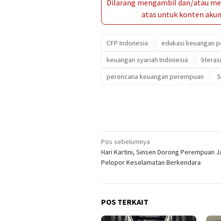
Dilarang mengambil dan/atau men
atas untuk konten akun 
CFP Indonesia
edukasi keuangan 
keuangan syariah Indonesia
litera
perencana keuangan perempuan
S
Navigasi
Pos sebelumnya
Hari Kartini, Sinsen Dorong Perempuan J
pos
Pelopor Keselamatan Berkendara
POS TERKAIT