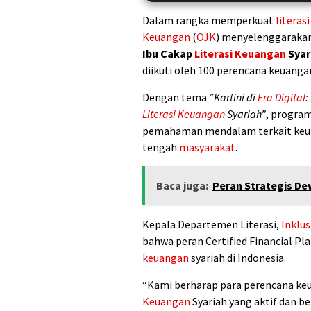
Dalam rangka memperkuat
literas
Keuangan
(
OJK
) menyelenggaraka
Ibu Cakap
Literasi Keuangan
Syar
diikuti oleh 100 perencana keuanga
Dengan tema
“Kartini di
Era Digital
:
Literasi Keuangan
Syariah”
, program
pemahaman mendalam terkait keuan
tengah
masyarakat
.
Baca juga:
Peran Strategis De
Kepala Departemen Literasi,
Inklu
bahwa peran Certified Financial P
keuangan
syariah di Indonesia.
“Kami berharap para perencana k
Keuangan
Syariah yang aktif dan be