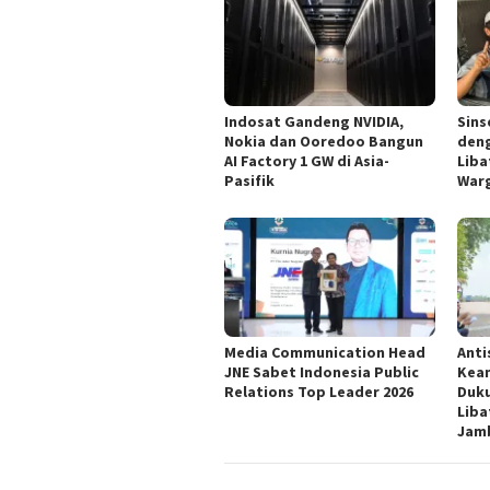
Indosat Gandeng NVIDIA,
Sins
Nokia dan Ooredoo Bangun
deng
AI Factory 1 GW di Asia-
Liba
Pasifik
War
Media Communication Head
Anti
JNE Sabet Indonesia Public
Keam
Relations Top Leader 2026
Duku
Liba
Jam