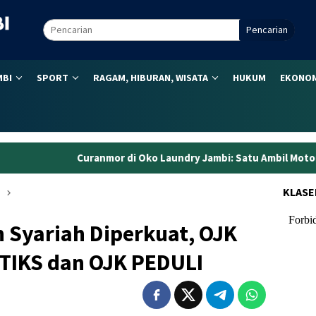
Pencarian
MBI
SPORT
RAGAM, HIBURAN, WISATA
HUKUM
EKONOM
mor di Oko Laundry Jambi: Satu Ambil Motor, Dua Kawal dari Ke
KLASE
n Syariah Diperkuat, OJK
TIKS dan OJK PEDULI