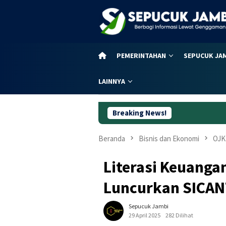
Loncat
ke
konten
PEMERINTAHAN
SEPUCUK JA
LAINNYA
Breaking News!
Curan
Beranda
Bisnis dan Ekonomi
OJK
Literasi Keuanga
Luncurkan SICAN
Sepucuk Jambi
29 April 2025
282 Dilihat