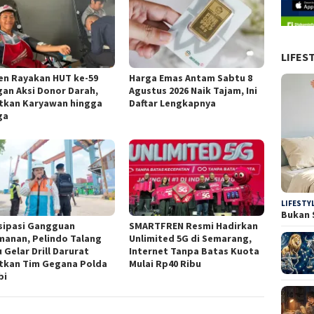
LIFES
en Rayakan HUT ke-59
Harga Emas Antam Sabtu 8
an Aksi Donor Darah,
Agustus 2026 Naik Tajam, Ini
tkan Karyawan hingga
Daftar Lengkapnya
ga
LIFESTY
Bukan 
sipasi Gangguan
SMARTFREN Resmi Hadirkan
anan, Pelindo Talang
Unlimited 5G di Semarang,
 Gelar Drill Darurat
Internet Tanpa Batas Kuota
tkan Tim Gegana Polda
Mulai Rp40 Ribu
bi