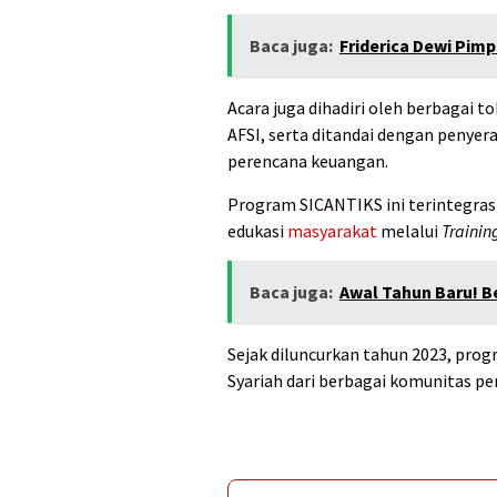
Baca juga:
Friderica Dewi Pim
Acara juga dihadiri oleh berbagai t
AFSI, serta ditandai dengan penyer
perencana keuangan.
Program SICANTIKS ini terintegrasi
edukasi
masyarakat
melalui
Trainin
Baca juga:
Awal Tahun Baru! 
Sejak diluncurkan tahun 2023, prog
Syariah dari berbagai komunitas pe