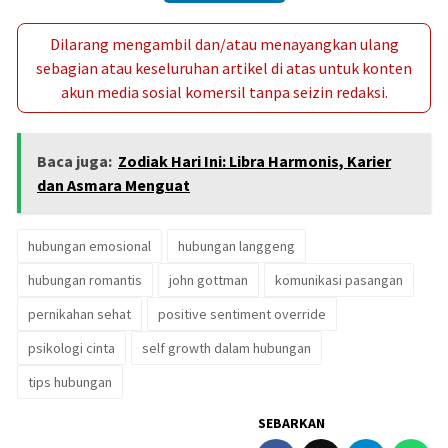
Dilarang mengambil dan/atau menayangkan ulang
sebagian atau keseluruhan artikel di atas untuk konten
akun media sosial komersil tanpa seizin redaksi.
Baca juga:
Zodiak Hari Ini: Libra Harmonis, Karier
dan Asmara Menguat
hubungan emosional
hubungan langgeng
hubungan romantis
john gottman
komunikasi pasangan
pernikahan sehat
positive sentiment override
psikologi cinta
self growth dalam hubungan
tips hubungan
SEBARKAN