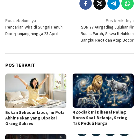
Navigasi
Pos sebelumnya
Pos berikutnya
Pencarian Wira di Sungai Penuh
SDN 77 Aurgading Jujuhan Ilir
pos
Diperpanjang hingga 23 April
Rusak Parah, Siswa Keluhkan
Bangku Reot dan Atap Bocor
POS TERKAIT
4 Zodiak Ini Dikenal Paling
Bukan Sekadar Libur, Ini Pola
Boros Saat Belanja, Sering
Akhir Pekan yang Dipakai
Tak Peduli Harga
Orang Sukses