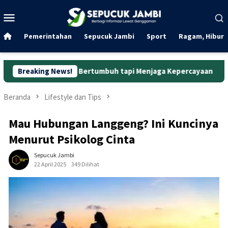
Loncat
Menu
ke
Mobile
konten
Pemerintahan
Sepucuk Jambi
Sport
Ragam, Hibura
kadar Bertumbuh tapi Menjaga Kepercayaan
Breaking News!
Curanmor di O
Beranda
Lifestyle dan Tips
Mau Hubungan Langgeng? Ini Kuncinya
Menurut Psikolog Cinta
Sepucuk Jambi
22 April 2025
349 Dilihat