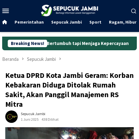
Loncat
Menu
ke
Mobile
konten
Pemerintahan
Sepucuk Jambi
Sport
Ragam, Hibura
adar Bertumbuh tapi Menjaga Kepercayaan
Breaking News!
Curanmor di O
Beranda
Sepucuk Jambi
Ketua DPRD Kota Jambi Geram: Korban
Kebakaran Diduga Ditolak Rumah
Sakit, Akan Panggil Manajemen RS
Mitra
Sepucuk Jambi
1 Juni 2025
438 Dilihat