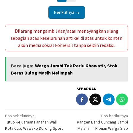
Berikutnya →
Dilarang mengambil dan/atau menayangkan ulang
sebagian atau keseluruhan artikel di atas untuk konten
akun media sosial komersil tanpa seizin redaksi.
Baca juga:
Warga Jambi Tak Perlu Khawatir, Stok
Beras Bulog Masih Melimpah
SEBARKAN
Navigasi
Pos sebelumnya
Pos berikutnya
Tutup Kejuaraan Panahan Wali
Kangen Band Guncang Jambi
pos
Kota Cup, Wawako Dorong Sport
Malam Ini! Ribuan Warga Siap