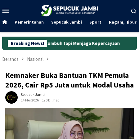
Loncat
Menu
ke
Mobile
konten
Pemerintahan
Sepucuk Jambi
Sport
Ragam, Hibura
adar Bertumbuh tapi Menjaga Kepercayaan
Breaking News!
Curanmor di Ok
Beranda
Nasional
Kemnaker Buka Bantuan TKM Pemula
2026, Cair Rp5 Juta untuk Modal Usaha
Sepucuk Jambi
14 Mei 2026
170 Dilihat