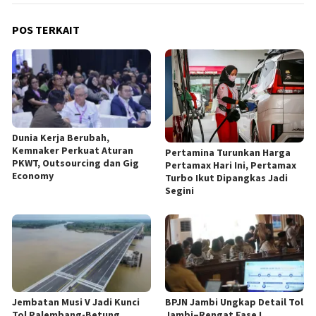
POS TERKAIT
Dunia Kerja Berubah,
Kemnaker Perkuat Aturan
Pertamina Turunkan Harga
PKWT, Outsourcing dan Gig
Pertamax Hari Ini, Pertamax
Economy
Turbo Ikut Dipangkas Jadi
Segini
Jembatan Musi V Jadi Kunci
BPJN Jambi Ungkap Detail Tol
Tol Palembang-Betung,
Jambi–Rengat Fase I,