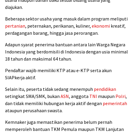
usaha maupun bahan baku sesuai bidang usaha yang
diajukan.
Beberapa sektor usaha yang masuk dalam program meliputi
pertanian
, peternakan, perikanan, kuliner,
ekonomi
kreatif,
perdagangan barang, hingga jasa perorangan.
Adapun syarat penerima bantuan antara lain Warga Negara
Indonesia yang berdomisili di Indonesia dengan usia minimal
18 tahun dan maksimal 64 tahun.
Pendaftar wajib memiliki KTP atau e-KTP serta akun
SIAPkerja aktif.
Selain itu, peserta tidak sedang menempuh
pendidikan
setingkat SMA/SMK, bukan
ASN
, anggota
TNI
maupun
Polri
,
dan tidak memiliki hubungan kerja aktif dengan
pemerintah
ataupun perusahaan swasta.
Kemnaker juga memastikan penerima belum pernah
memperoleh bantuan TKM Pemula maupun TKM Lanjutan