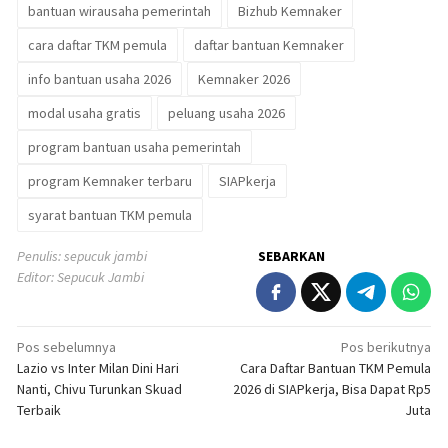
bantuan wirausaha pemerintah
Bizhub Kemnaker
cara daftar TKM pemula
daftar bantuan Kemnaker
info bantuan usaha 2026
Kemnaker 2026
modal usaha gratis
peluang usaha 2026
program bantuan usaha pemerintah
program Kemnaker terbaru
SIAPkerja
syarat bantuan TKM pemula
Penulis: sepucuk jambi
SEBARKAN
Editor: Sepucuk Jambi
Navigasi
Pos sebelumnya
Pos berikutnya
Lazio vs Inter Milan Dini Hari
Cara Daftar Bantuan TKM Pemula
pos
Nanti, Chivu Turunkan Skuad
2026 di SIAPkerja, Bisa Dapat Rp5
Terbaik
Juta