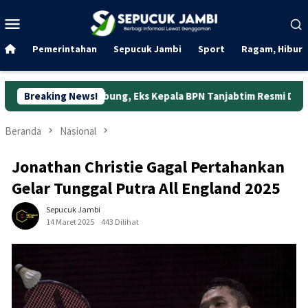
Loncat
Menu
ke
Mobile
konten
Pemerintahan
Sepucuk Jambi
Sport
Ragam, Hibura
Jabung, Eks Kepala BPN Tanjabtim Resmi Ditahan
Breaking News!
Dunia 
Beranda
Nasional
Jonathan Christie Gagal Pertahankan
Gelar Tunggal Putra All England 2025
Sepucuk Jambi
14 Maret 2025
443 Dilihat