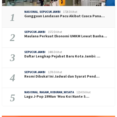
NASIONAL
,
SEPUCUK JAMBI
1726 Dilihat
1
Gangguan Landasan Pacu Akibat Cuaca Pana…
SEPUCUK JAMBI
1572 Dilihat
2
Maulana Perkuat Ekonomi UMKM Lewat Banha…
SEPUCUK JAMBI
1486 Dilihat
3
Daftar Lengkap Pejabat Baru Kota Jambi: …
SEPUCUK JAMBI
1276 Dilihat
4
Resmi Dibuka! Ini Jadwal dan Syarat Pend…
NASIONAL
,
RAGAM, HIBURAN, WISATA
1214 Dilihat
5
Lagu J-Pop 1990an ‘Mou Koi Nante S…