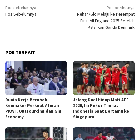
Navigasi
Pos sebelumnya
Pos berikutnya
Pos Sebelumnya
Rehan/Glo Melaju ke Perempat
pos
Final All England 2025 Setelah
Kalahkan Ganda Denmark
POS TERKAIT
Dunia Kerja Berubah,
Jelang Duel Hidup Mati AFF
Kemnaker Perkuat Aturan
2026, Ini Rekor Timnas
PKWT, Outsourcing dan Gig
Indonesia Saat Bertamu ke
Economy
Singapura