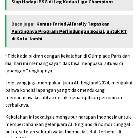
Siap Hadapi PSG di Leg Kedua Liga Champions
Baca juga:
Kemas Faried Alfarelly Tegaskan
Pentingnya Program Perlindungan Sosial, untuk RT
di Kota Jambi
“Tidak ada pikiran dengan kekalahan di Olimpiade Paris dari
dia, hari ini memang saya tidak bisa menguasai situasi di
lapangan,” ungkapnya.
Jojo, yang juga merupakan juara All England 2024, mengakui
bahwa kondisi lapangan yang tidak mendukung
membuatnya kesulitan untuk menampilkan permainan
terbaiknya.
Kekalahan ini sekaligus mengubur harapan Indonesia untuk
mempertahankan gelar juara All England di nomor tunggal
putra, setelah seluruh wakil Indonesia telah terhenti di