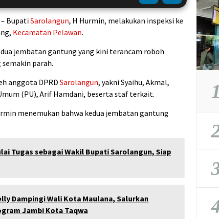
– Bupati
Sarolangun
, H Hurmin, melakukan inspeksi ke
ang,
Kecamatan Pelawan
.
si dua jembatan gantung yang kini terancam roboh
g semakin parah.
oleh anggota DPRD
Sarolangun
, yakni Syaihu, Akmal,
1
Umum (PU), Arif Hamdani, beserta staf terkait.
 Hurmin menemukan bahwa kedua jembatan gantung
2
lai Tugas sebagai Wakil Bupati Sarolangun, Siap
3
elly Dampingi Wali Kota Maulana, Salurkan
4
rogram Jambi Kota Taqwa