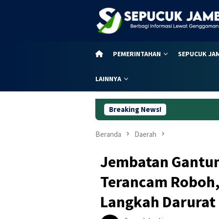
Loncat
ke
konten
PEMERINTAHAN
SEPUCUK JA
LAINNYA
Breaking News!
Curanmor di
Beranda
Daerah
Jembatan Gantun
Terancam Roboh,
Langkah Darurat