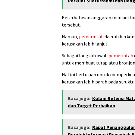
Perkuat Silaturrahmi dan Deng
Keterbatasan anggaran menjadi ta
tersebut.
Namun,
pemerintah
daerah berkom
kerusakan lebih lanjut.
Sebagai langkah awal,
pemerintah
untuk membuat turap atau bronjong
Hal ini bertujuan untuk memperkua
kerusakan lebih parah pada struktu
Baca juga:
Kolam Retensi Mal 
dan Target Perbaikan
Baca juga:
Rapat Penanggulan
Peroleh Informasi Penyebab Ba