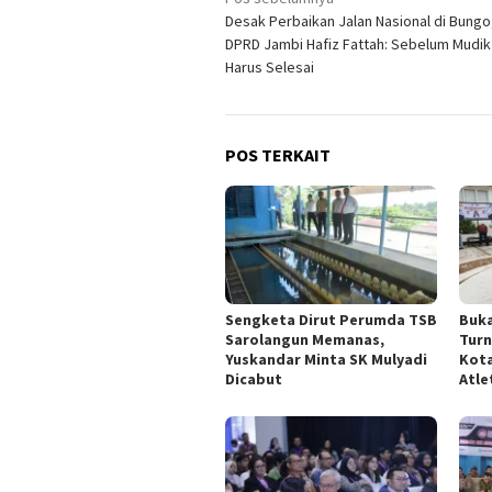
Navigasi
Desak Perbaikan Jalan Nasional di Bungo
pos
DPRD Jambi Hafiz Fattah: Sebelum Mudik
Harus Selesai
POS TERKAIT
Sengketa Dirut Perumda TSB
Buka
Sarolangun Memanas,
Tur
Yuskandar Minta SK Mulyadi
Kota
Dicabut
Atle