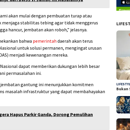
kami akan mulai dengan pembuatan turap atau
k menjaga stabilitas tebing agar tidak menggerus
LIFES
gga hancur, jembatan akan roboh,” jelasnya.
enekankan bahwa
pemerintah
daerah akan terus
 Nasional untuk solusi permanen, mengingat urusan
(DAS) menjadi kewenangan mereka.
i Nasional dapat memberikan dukungan lebih besar
ni permasalahan ini.
i jembatan gantung ini menunjukkan komitmen
LIFESTY
Bukan 
ns masalah infrastruktur yang dapat membahayakan
gera Hapus Parkir Ganda, Dorong Pemulihan