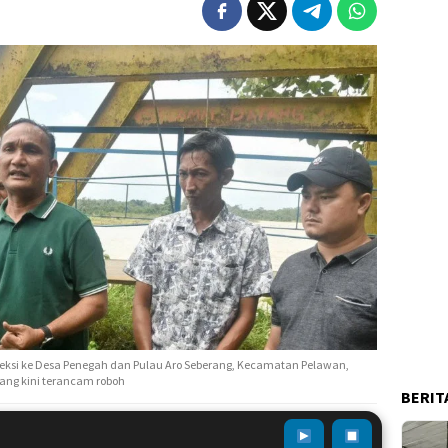
peksi ke Desa Penegah dan Pulau Aro Seberang, Kecamatan Pelawan,
ang kini terancam roboh
BERIT