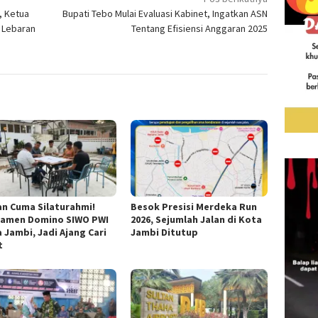
, Ketua
Bupati Tebo Mulai Evaluasi Kabinet, Ingatkan ASN
 Lebaran
Tentang Efisiensi Anggaran 2025
n Cuma Silaturahmi!
Besok Presisi Merdeka Run
namen Domino SIWO PWI
2026, Sejumlah Jalan di Kota
 Jambi, Jadi Ajang Cari
Jambi Ditutup
t