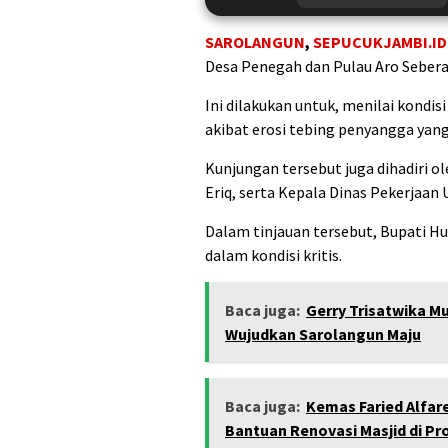
SAROLANGUN
,
SEPUCUKJAMBI.ID
Desa Penegah dan Pulau Aro Seber
Ini dilakukan untuk, menilai kondi
akibat erosi tebing penyangga yan
Kunjungan tersebut juga dihadiri 
Eriq, serta Kepala Dinas Pekerjaan 
Dalam tinjauan tersebut, Bupati
dalam kondisi kritis.
Baca juga:
Gerry Trisatwika Mu
Wujudkan Sarolangun Maju
Baca juga:
Kemas Faried Alfar
Bantuan Renovasi Masjid di P