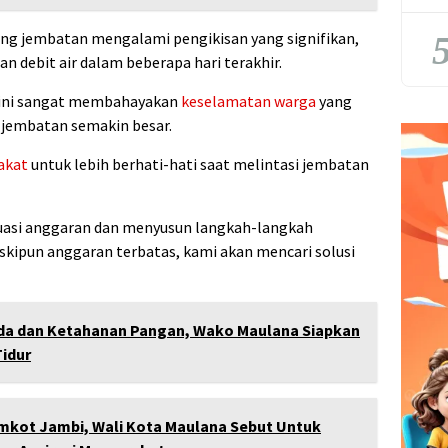
5
ng jembatan mengalami pengikisan yang signifikan,
n debit air dalam beberapa hari terakhir.
 ini sangat membahayakan
keselamatan warga
yang
 jembatan semakin besar.
akat
untuk lebih berhati-hati saat melintasi jembatan
uasi anggaran dan menyusun langkah-langkah
kipun anggaran terbatas, kami akan mencari solusi
a dan Ketahanan Pangan, Wako Maulana Siapkan
idur
mkot Jambi, Wali Kota Maulana Sebut Untuk