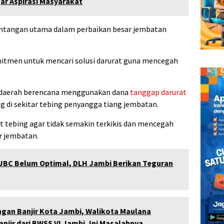
ar Aspirasi Masyarakat
ntangan utama dalam perbaikan besar jembatan
itmen untuk mencari solusi darurat guna mencegah
daerah berencana menggunakan dana
tanggap darurat
 di sekitar tebing penyangga tiang jembatan.
t tebing agar tidak semakin terkikis dan mencegah
r jembatan.
JBC Belum Optimal, DLH Jambi Berikan Teguran
gan Banjir Kota Jambi, Walikota Maulana
njir dari BWSS VI Jambi, Ini Masalahnya