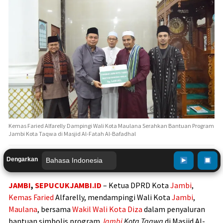
Kemas Faried Alfarelly Dampingi Wali Kota Maulana Serahkan Bantuan Program
Jambi Kota Taqwa di Masjid Al-Fatah Al-Bafadhal
Dengarkan
JAMBI
,
SEPUCUKJAMBI.ID
– Ketua DPRD Kota
Jambi
,
Kemas Faried
Alfarelly, mendampingi Wali Kota
Jambi
,
Maulana
, bersama
Wakil Wali Kota Diza
dalam penyaluran
bantuan simbolis program
Jambi
Kota Taqwa
di Masjid Al-