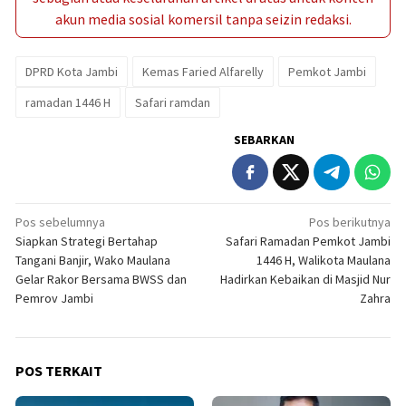
akun media sosial komersil tanpa seizin redaksi.
DPRD Kota Jambi
Kemas Faried Alfarelly
Pemkot Jambi
ramadan 1446 H
Safari ramdan
SEBARKAN
Navigasi
Pos sebelumnya
Pos berikutnya
Siapkan Strategi Bertahap
Safari Ramadan Pemkot Jambi
pos
Tangani Banjir, Wako Maulana
1446 H, Walikota Maulana
Gelar Rakor Bersama BWSS dan
Hadirkan Kebaikan di Masjid Nur
Pemrov Jambi
Zahra
POS TERKAIT