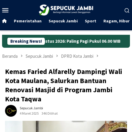
Loncat
Menu
ke
Mobile
konten
Pemerintahan
Sepucuk Jambi
Sport
Ragam, Hibura
ustus 2026: Paling Pagi Pukul 06.00 WIB
Breaking News!
Anggaran Jalan J
Beranda
Sepucuk Jambi
DPRD Kota Jambi
Kemas Faried Alfarelly Dampingi Wali
Kota Maulana, Salurkan Bantuan
Renovasi Masjid di Program Jambi
Kota Taqwa
Sepucuk Jambi
4 Maret 2025
346 Dilihat