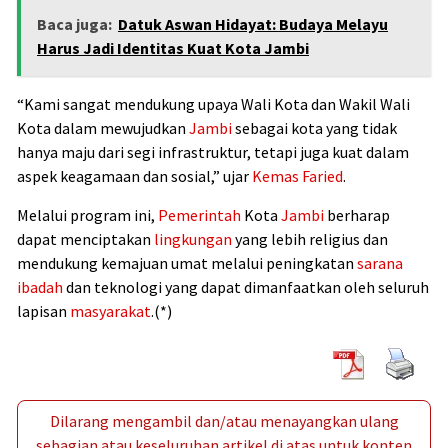
Baca juga:
Datuk Aswan Hidayat: Budaya Melayu
Harus Jadi Identitas Kuat Kota Jambi
“Kami sangat mendukung upaya Wali Kota dan Wakil Wali
Kota dalam mewujudkan
Jambi
sebagai kota yang tidak
hanya maju dari segi infrastruktur, tetapi juga kuat dalam
aspek keagamaan dan sosial,” ujar
Kemas Faried
.
Melalui program ini,
Pemerintah
Kota
Jambi
berharap
dapat menciptakan
lingkungan
yang lebih religius dan
mendukung kemajuan umat melalui peningkatan
sarana
ibadah
dan teknologi yang dapat dimanfaatkan oleh seluruh
lapisan
masyarakat
.(*)
Dilarang mengambil dan/atau menayangkan ulang
sebagian atau keseluruhan artikel di atas untuk konten