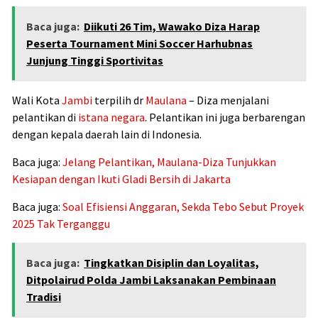
Baca juga:
Diikuti 26 Tim, Wawako Diza Harap
Peserta Tournament Mini Soccer Harhubnas
Junjung Tinggi Sportivitas
Wali Kota
Jambi
terpilih dr
Maulana
– Diza menjalani
pelantikan di
istana negara
. Pelantikan ini juga berbarengan
dengan kepala daerah lain di Indonesia.
Baca juga:
Jelang Pelantikan, Maulana-Diza Tunjukkan
Kesiapan dengan Ikuti Gladi Bersih di Jakarta
Baca juga:
Soal Efisiensi Anggaran, Sekda Tebo Sebut Proyek
2025 Tak Terganggu
Baca juga:
Tingkatkan Disiplin dan Loyalitas,
Ditpolairud Polda Jambi Laksanakan Pembinaan
Tradisi