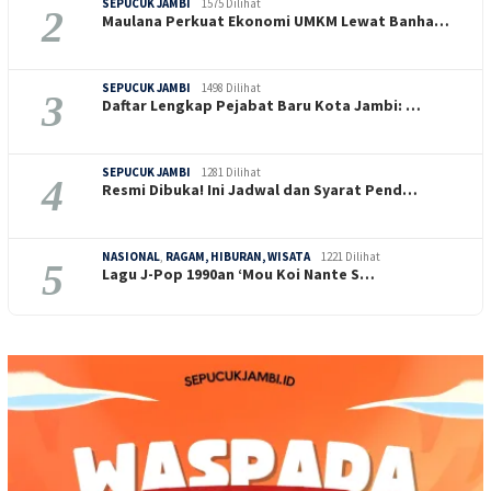
SEPUCUK JAMBI
1575 Dilihat
2
Maulana Perkuat Ekonomi UMKM Lewat Banha…
SEPUCUK JAMBI
1498 Dilihat
3
Daftar Lengkap Pejabat Baru Kota Jambi: …
SEPUCUK JAMBI
1281 Dilihat
4
Resmi Dibuka! Ini Jadwal dan Syarat Pend…
NASIONAL
,
RAGAM, HIBURAN, WISATA
1221 Dilihat
5
Lagu J-Pop 1990an ‘Mou Koi Nante S…