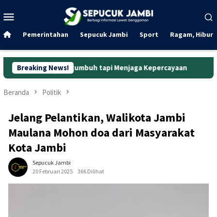
Loncat
Menu
ke
Mobile
konten
Pemerintahan
Sepucuk Jambi
Sport
Ragam, Hibura
r Bertumbuh tapi Menjaga Kepercayaan
Breaking News!
Curanmor di Oko 
Beranda
Politik
Jelang Pelantikan, Walikota Jambi
Maulana Mohon doa dari Masyarakat
Kota Jambi
Sepucuk Jambi
20 Februari 2025
366 Dilihat