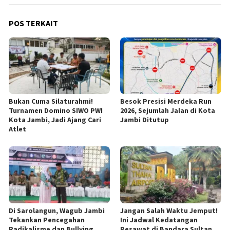
POS TERKAIT
Bukan Cuma Silaturahmi!
Besok Presisi Merdeka Run
Turnamen Domino SIWO PWI
2026, Sejumlah Jalan di Kota
Kota Jambi, Jadi Ajang Cari
Jambi Ditutup
Atlet
Di Sarolangun, Wagub Jambi
Jangan Salah Waktu Jemput!
Tekankan Pencegahan
Ini Jadwal Kedatangan
Radikalisme dan Bullying
Pesawat di Bandara Sultan