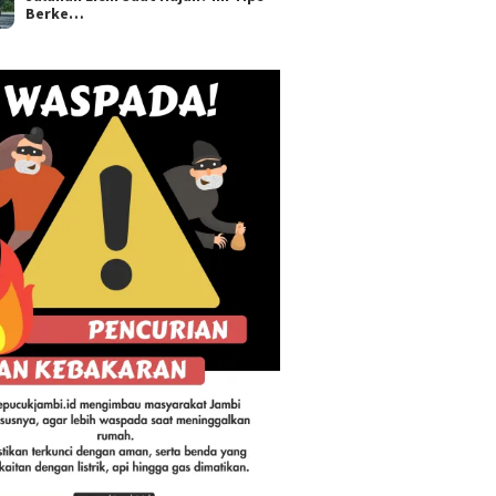
Berke…