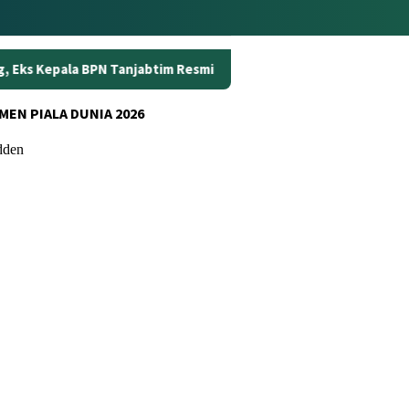
abtim Resmi Ditahan
Dunia Kerja Berubah, Kemnaker Per
MEN PIALA DUNIA 2026