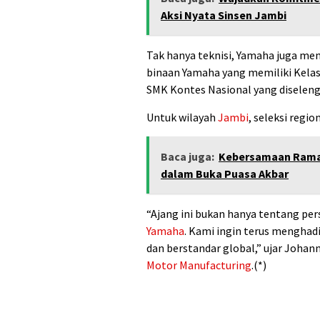
Aksi Nyata Sinsen Jambi
Tak hanya teknisi, Yamaha juga m
binaan Yamaha yang memiliki Kela
SMK Kontes Nasional yang diselen
Untuk wilayah
Jambi
, seleksi regi
Baca juga:
Kebersamaan Rama
dalam Buka Puasa Akbar
“Ajang ini bukan hanya tentang per
Yamaha
. Kami ingin terus menghadi
dan berstandar global,” ujar Johan
Motor Manufacturing
.(*)