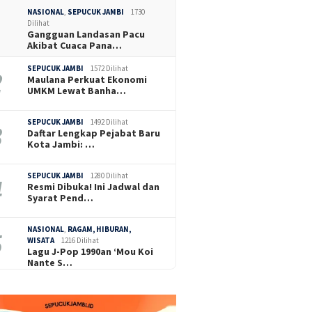
NASIONAL
,
SEPUCUK JAMBI
1730
Dilihat
Gangguan Landasan Pacu
Akibat Cuaca Pana…
SEPUCUK JAMBI
1572 Dilihat
Maulana Perkuat Ekonomi
UMKM Lewat Banha…
SEPUCUK JAMBI
1492 Dilihat
Daftar Lengkap Pejabat Baru
Kota Jambi: …
SEPUCUK JAMBI
1280 Dilihat
Resmi Dibuka! Ini Jadwal dan
Syarat Pend…
NASIONAL
,
RAGAM, HIBURAN,
WISATA
1216 Dilihat
Lagu J-Pop 1990an ‘Mou Koi
Nante S…