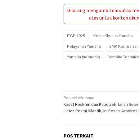
Dilarang mengambil dan/atau men
atas untuk konten akun 
ITGP 2025
Kelas Khusus Yamaha
Pelayanan Yamaha
SMK Kontes Ya
Yamaha Indonesia
Yamaha Technic
Navigasi
Pos sebelumnya
Kasat Reskrim dan Kapolsek Tanah Sepe
pos
Lintas Resmi Dilantik, Ini Pesan Kapolre
POS TERKAIT