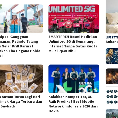
sipasi Gangguan
SMARTFREN Resmi Hadirkan
LIFESTY
anan, Pelindo Talang
Unlimited 5G di Semarang,
Bukan 
 Gelar Drill Darurat
Internet Tanpa Batas Kuota
tkan Tim Gegana Polda
Mulai Rp40 Ribu
bi
 Antam Turun Lagi Hari
Kalahkan Kompetitor, XL
 Simak Harga Terbaru dan
Raih Predikat Best Mobile
i Buyback
Network Indonesia 2026 dari
Ookla