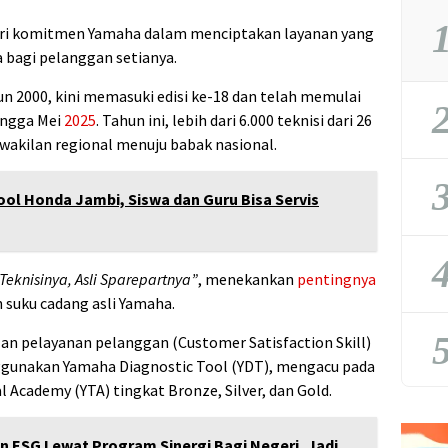
1
ari komitmen Yamaha dalam menciptakan layanan yang
 bagi pelanggan setianya.
un 2000, kini memasuki edisi ke-18 dan telah memulai
2
hingga Mei
2025
. Tahun ini, lebih dari 6.000 teknisi dari 26
wakilan regional menuju babak nasional.
3
ol Honda Jambi, Siswa dan Guru Bisa Servis
4
Teknisinya, Asli Sparepartnya”
, menekankan
pentingnya
suku cadang asli Yamaha.
5
lan pelayanan pelanggan (Customer Satisfaction Skill)
gunakan Yamaha Diagnostic Tool (YDT), mengacu pada
 Academy (YTA) tingkat Bronze, Silver, dan Gold.
ESG Lewat Program Sinergi Bagi Negeri, Jadi