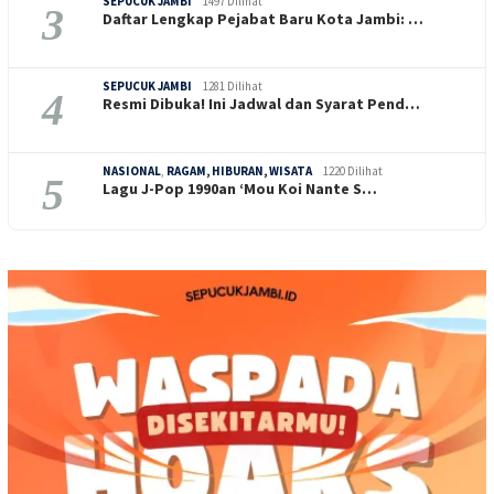
SEPUCUK JAMBI
1497 Dilihat
3
Daftar Lengkap Pejabat Baru Kota Jambi: …
SEPUCUK JAMBI
1281 Dilihat
4
Resmi Dibuka! Ini Jadwal dan Syarat Pend…
NASIONAL
,
RAGAM, HIBURAN, WISATA
1220 Dilihat
5
Lagu J-Pop 1990an ‘Mou Koi Nante S…