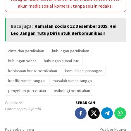
akun media sosial komersil tanpa seizin redaksi.
Baca juga:
Ramalan Zodiak 12 Desember 2025: Hei
Leo Jangan Tutup Diri untuk Berkomunikasi!
cinta dan pernikahan
hubungan pernikahan
hubungan sehat
hubungan suami istri
kebiasaan buruk pernikahan
komunikasi pasangan
konflik rumah tangga
masalah rumah tangga
penyebab perceraian
psikologi pernikahan
Penulis: Aci
SEBARKAN
Editor: sepucuk jambi
Navigasi
Pos sebelumnya
Pos berikutnya