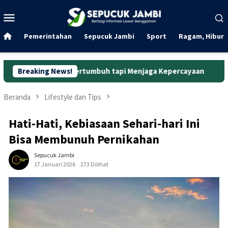
Loncat
Menu
ke
Mobile
konten
Pemerintahan
Sepucuk Jambi
Sport
Ragam, Hibura
adar Bertumbuh tapi Menjaga Kepercayaan
Breaking News!
Curanmor di O
Beranda
Lifestyle dan Tips
Hati-Hati, Kebiasaan Sehari-hari Ini
Bisa Membunuh Pernikahan
Sepucuk Jambi
17 Januari 2026
273 Dilihat