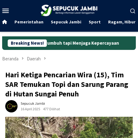
Loncat
Menu
ke
Mobile
konten
Pemerintahan
Sepucuk Jambi
Sport
Ragam, Hibura
r Bertumbuh tapi Menjaga Kepercayaan
Breaking News!
Curanmor di Oko 
Beranda
Daerah
Hari Ketiga Pencarian Wira (15), Tim
SAR Temukan Topi dan Sarung Parang
di Hutan Sungai Penuh
Sepucuk Jambi
16 April 2025
477 Dilihat