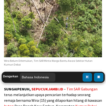
Wira Belum Ditemukan, Tim SAR Minta Warga Bantu Awasi Sekitar Hutan
Kumun Debai
Dengarkan
SUNGAIPENUH,
SEPUCUKJAMBI.ID
–
Tim SAR Gabungan
terus melanjutkan upaya pencarian terhadap seorang
remaja bernama Wira (15) yang dilaporkan hilang di kawasan
hutan
Desa Renah Kayu Embun, Kecamatan
Kumun Debai
,