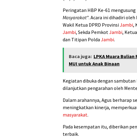
Peringatan HBP Ke-61 mengusung
Masyarakat”
. Acara ini dihadiri ole
Wakil Ketua DPRD Provinsi
Jambi
,
Jambi
, Sekda Pemkot
Jambi
, Ketu
dan Titipan Polda
Jambi
.
Baca juga:
LPKA Muara Bulian 
MUI untuk Anak Binaan
Kegiatan dibuka dengan sambutan 
dilanjutkan pengarahan oleh Mente
Dalam arahannya, Agus berharap se
meningkatkan kinerja, memperkuat 
masyarakat
.
Pada kesempatan itu, diberikan pe
terbaik.