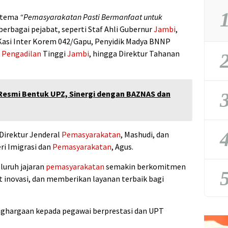
1
 tema
“Pemasyarakatan Pasti Bermanfaat untuk
h berbagai pejabat, seperti Staf Ahli Gubernur
Jambi
,
 Kasi Inter Korem 042/Gapu, Penyidik Madya BNNP
a
Pengadilan
Tinggi
Jambi
, hingga Direktur Tahanan
2
3
Resmi Bentuk UPZ, Sinergi dengan BAZNAS dan
4
Direktur Jenderal
Pemasyarakatan
, Mashudi, dan
ri Imigrasi dan
Pemasyarakatan
, Agus.
luruh jajaran
pemasyarakatan
semakin berkomitmen
5
inovasi, dan memberikan layanan terbaik bagi
nghargaan kepada pegawai berprestasi dan UPT