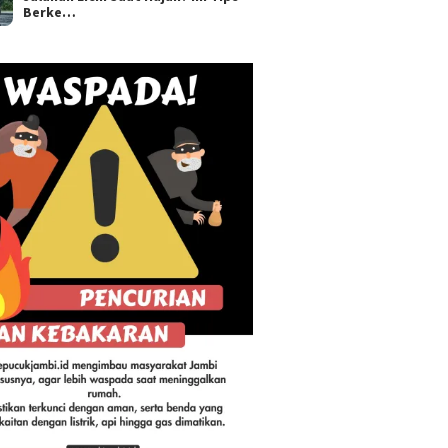
Berke…