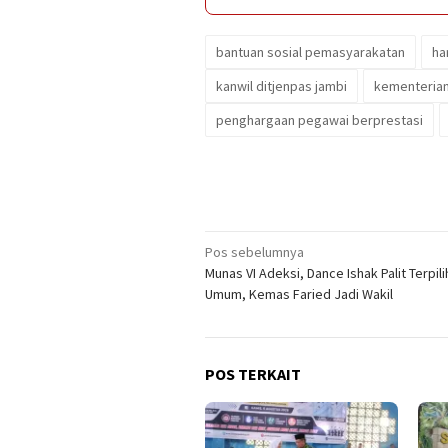
bantuan sosial pemasyarakatan
ha
kanwil ditjenpas jambi
kementerian
penghargaan pegawai berprestasi
Navigasi
Pos sebelumnya
Munas VI Adeksi, Dance Ishak Palit Terpil
pos
Umum, Kemas Faried Jadi Wakil
POS TERKAIT