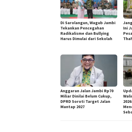
Di Sarolangun, Wagub Jambi
Jang
Tekankan Pencegahan
Ini 
Radikalisme dan Bullying
Pesa
Harus Dimulai dari Sekolah
Thah
Anggaran Jalan Jambi Rp70
Upd
Miliar Dinilai Belum Cukup,
Wali
DPRD Soroti Target Jalan
2026
Mantap 2027
Mend
Seb