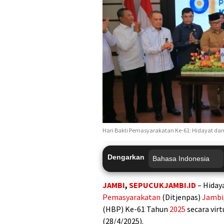
Hari Bakti Pemasyarakatan Ke-61: Hidayat da
Dengarkan
JAMBI
,
SEPUCUKJAMBI.ID
– Hiday
Pemasyarakatan
(Ditjenpas)
Jambi
(HBP) Ke-61 Tahun
2025
secara virt
(28/4/2025).