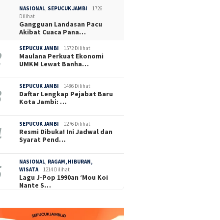
NASIONAL
,
SEPUCUK JAMBI
1726
Dilihat
Gangguan Landasan Pacu
Akibat Cuaca Pana…
SEPUCUK JAMBI
1572 Dilihat
Maulana Perkuat Ekonomi
UMKM Lewat Banha…
SEPUCUK JAMBI
1486 Dilihat
Daftar Lengkap Pejabat Baru
Kota Jambi: …
SEPUCUK JAMBI
1276 Dilihat
Resmi Dibuka! Ini Jadwal dan
Syarat Pend…
NASIONAL
,
RAGAM, HIBURAN,
WISATA
1214 Dilihat
Lagu J-Pop 1990an ‘Mou Koi
Nante S…