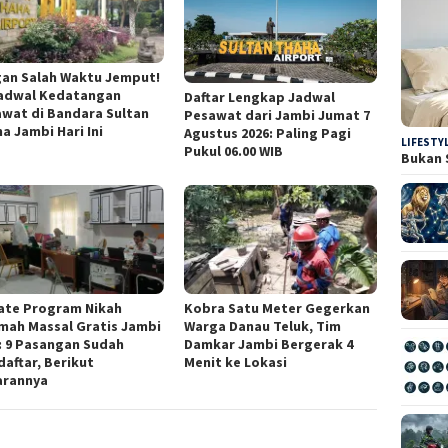
an Salah Waktu Jemput!
Jadwal Kedatangan
Daftar Lengkap Jadwal
wat di Bandara Sultan
Pesawat dari Jambi Jumat 7
a Jambi Hari Ini
Agustus 2026: Paling Pagi
LIFESTY
Pukul 06.00 WIB
Bukan 
ate Program Nikah
Kobra Satu Meter Gegerkan
mah Massal Gratis Jambi
Warga Danau Teluk, Tim
: 9 Pasangan Sudah
Damkar Jambi Bergerak 4
aftar, Berikut
Menit ke Lokasi
arannya