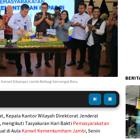
BERIT
n Kanwil Ditjenpas Jambi Berbagi Semangat Baru
at, Kepala Kantor Wilayah Direktorat Jenderal
, mengikuti Tasyakuran Hari Bakti
Pemasyarakatan
ual di Aula
Kanwil Kemenkumham
Jambi
, Senin