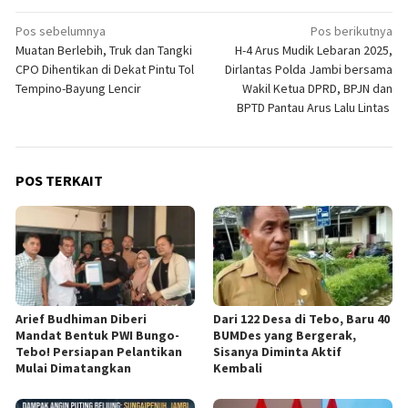
Navigasi
Pos sebelumnya
Pos berikutnya
Muatan Berlebih, Truk dan Tangki
H-4 Arus Mudik Lebaran 2025,
pos
CPO Dihentikan di Dekat Pintu Tol
Dirlantas Polda Jambi bersama
Tempino-Bayung Lencir
Wakil Ketua DPRD, BPJN dan
BPTD Pantau Arus Lalu Lintas
POS TERKAIT
Arief Budhiman Diberi
Dari 122 Desa di Tebo, Baru 40
Mandat Bentuk PWI Bungo-
BUMDes yang Bergerak,
Tebo! Persiapan Pelantikan
Sisanya Diminta Aktif
Mulai Dimatangkan
Kembali