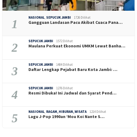
NASIONAL
,
SEPUCUK JAMBI
1726 Dilihat
1
Gangguan Landasan Pacu Akibat Cuaca Pana…
SEPUCUK JAMBI
1572 Dilihat
2
Maulana Perkuat Ekonomi UMKM Lewat Banha…
SEPUCUK JAMBI
1484 Dilihat
3
Daftar Lengkap Pejabat Baru Kota Jambi: …
SEPUCUK JAMBI
1276 Dilihat
4
Resmi Dibuka! Ini Jadwal dan Syarat Pend…
NASIONAL
,
RAGAM, HIBURAN, WISATA
1214 Dilihat
5
Lagu J-Pop 1990an ‘Mou Koi Nante S…