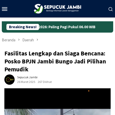
Loncat
Menu
ke
Mobile
konten
 2026: Paling Pagi Pukul 06.00 WIB
Breaking News!
Anggaran Jalan Jambi 
Beranda
Daerah
Fasilitas Lengkap dan Siaga Bencana:
Posko BPJN Jambi Bungo Jadi Pilihan
Pemudik
Sepucuk Jambi
26 Maret 2025
267 Dilihat