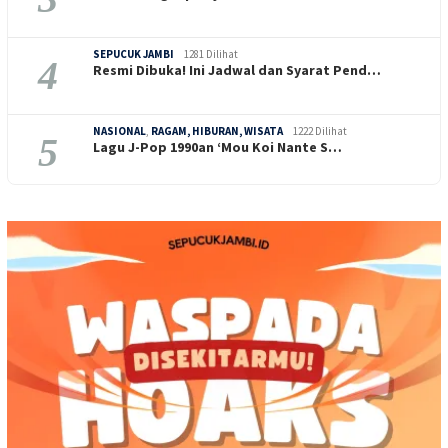
SEPUCUK JAMBI
1281 Dilihat
4
Resmi Dibuka! Ini Jadwal dan Syarat Pend…
NASIONAL
,
RAGAM, HIBURAN, WISATA
1222 Dilihat
5
Lagu J-Pop 1990an ‘Mou Koi Nante S…