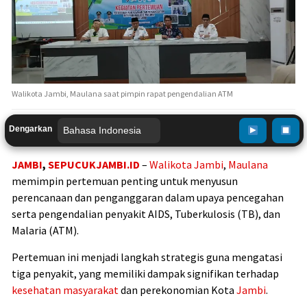
Walikota Jambi, Maulana saat pimpin rapat pengendalian ATM
Dengarkan
JAMBI
,
SEPUCUKJAMBI.ID
–
Walikota
Jambi
,
Maulana
memimpin pertemuan penting untuk menyusun
perencanaan dan penganggaran dalam upaya pencegahan
serta pengendalian penyakit AIDS, Tuberkulosis (TB), dan
Malaria (ATM).
Pertemuan ini menjadi langkah strategis guna mengatasi
tiga penyakit, yang memiliki dampak signifikan terhadap
kesehatan masyarakat
dan perekonomian Kota
Jambi
.