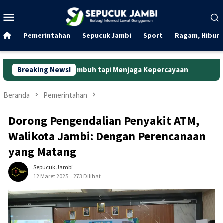
Loncat
Menu
ke
Mobile
konten
Pemerintahan
Sepucuk Jambi
Sport
Ragam, Hibura
 Bertumbuh tapi Menjaga Kepercayaan
Breaking News!
Curanmor di Oko La
Beranda
Pemerintahan
Dorong Pengendalian Penyakit ATM,
Walikota Jambi: Dengan Perencanaan
yang Matang
Sepucuk Jambi
12 Maret 2025
273 Dilihat