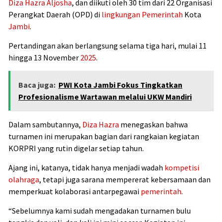
Diza Hazra Aljosha
, dan diikuti oleh 30 tim dari 22 Organisasi
Perangkat Daerah (OPD) di
lingkungan
Pemerintah
Kota
Jambi
.
Pertandingan akan berlangsung selama tiga hari, mulai 11
hingga 13 November
2025
.
Baca juga:
PWI Kota Jambi Fokus Tingkatkan
Profesionalisme Wartawan melalui UKW Mandiri
Dalam sambutannya,
Diza Hazra
menegaskan bahwa
turnamen ini merupakan bagian dari rangkaian kegiatan
KORPRI yang rutin digelar setiap tahun.
Ajang ini, katanya, tidak hanya menjadi wadah
kompetisi
olahraga
, tetapi juga sarana mempererat kebersamaan dan
memperkuat kolaborasi antarpegawai
pemerintah
.
“Sebelumnya kami sudah mengadakan turnamen bulu