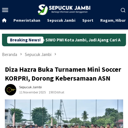
Loncat
Menu
ke
Mobile
konten
Pemerintahan
Sepucuk Jambi
Sport
Ragam, Hibura
no SIWO PWI Kota Jambi, Jadi Ajang Cari Atlet
Breaking News!
Indosat 
Beranda
Sepucuk Jambi
Diza Hazra Buka Turnamen Mini Soccer
KORPRI, Dorong Kebersamaan ASN
Sepucuk Jambi
11 November 2025
190 Dilihat