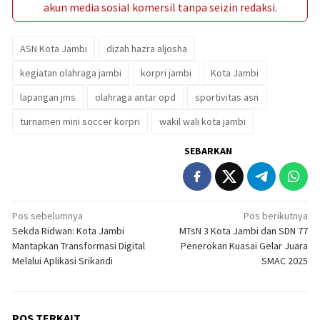
akun media sosial komersil tanpa seizin redaksi.
ASN Kota Jambi
dizah hazra aljosha
kegiatan olahraga jambi
korpri jambi
Kota Jambi
lapangan jms
olahraga antar opd
sportivitas asn
turnamen mini soccer korpri
wakil wali kota jambi
SEBARKAN
Navigasi
Pos sebelumnya
Pos berikutnya
Sekda Ridwan: Kota Jambi
MTsN 3 Kota Jambi dan SDN 77
pos
Mantapkan Transformasi Digital
Penerokan Kuasai Gelar Juara
Melalui Aplikasi Srikandi
SMAC 2025
POS TERKAIT