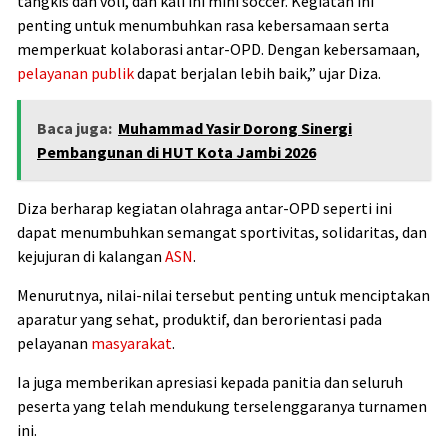
tangkis dan voli, dan kali ini mini soccer. Kegiatan ini
penting untuk menumbuhkan rasa kebersamaan serta
memperkuat kolaborasi antar-OPD. Dengan kebersamaan,
pelayanan publik
dapat berjalan lebih baik,” ujar Diza.
Baca juga:
Muhammad Yasir Dorong Sinergi
Pembangunan di HUT Kota Jambi 2026
Diza berharap kegiatan olahraga antar-OPD seperti ini
dapat menumbuhkan semangat sportivitas, solidaritas, dan
kejujuran di kalangan
ASN
.
Menurutnya, nilai-nilai tersebut penting untuk menciptakan
aparatur yang sehat, produktif, dan berorientasi pada
pelayanan
masyarakat
.
Ia juga memberikan apresiasi kepada panitia dan seluruh
peserta yang telah mendukung terselenggaranya turnamen
ini.